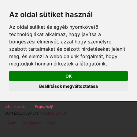
Az oldal sütiket használ
Az oldal sütiket és egyéb nyomkövető
technológiákat alkalmaz, hogy javítsa a
böngészési élményét, azzal hogy személyre
szabott tartalmakat és célzott hirdetéseket jelenít
meg, és elemzi a weboldalunk forgalmát, hogy
megtudjuk honnan érkeztek a látogatóink.
OK
Beállítások megváltoztatása
Jelentkezz be
vagy
Regisztrálj!
ÜGYFÉLSZOLGÁLAT:
+36303606429
Fiókom
Rendeléseim
Kosár