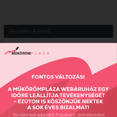
Részletes Kereső
Keresés...
Keresés
Fiók Karbantartás
Fiókom