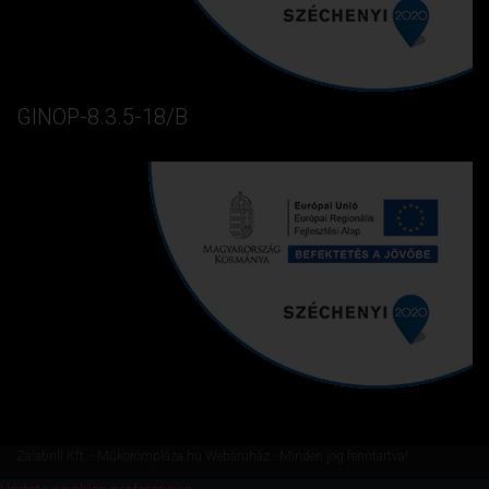
GINOP-8.3.5-18/B
Zalabrill Kft. - Műkörömpláza.hu Webáruház - Minden jog fenntartva!