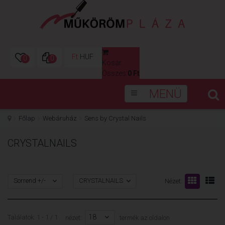
Ft
HUF
0
0
Kosár
0
Összes:
0 Ft
MENÜ
Főlap
Webáruház
Sens by Crystal Nails
CRYSTALNAILS
Sorrend +/-
CRYSTALNAILS
Nézet:
18
Találatok: 1 - 1 / 1
nézet:
termék az oldalon