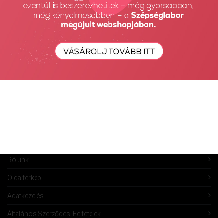
Fiók törlése
Rendeléseim
Kívánságlista
Összehasonlítás
Vásárlás
Szállítás
Információk
Ügyfélszolgálat
Rólunk
Oldaltérkép
Adatkezelés
Általános Szerződési Feltételek