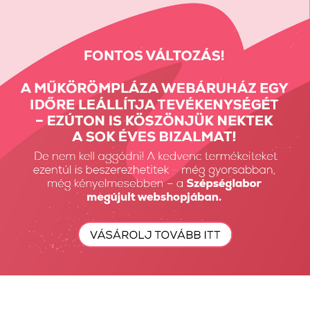
Előző termék
Következő termék
Részletes Kereső
Keresés...
Keresés
Fiók Karbantartás
Fiókom