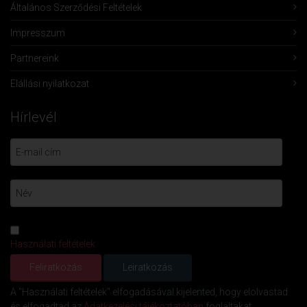
Általános Szerződési Feltételek
Impresszum
Partnereink
Elállási nyilatkozat
Hírlevél
Használati feltételek
A "Használati feltételek" elfogadásával kijelented, hogy elolvastad
és elfogadtad az
Adatkezelési tájékoztatóban
foglaltakat.