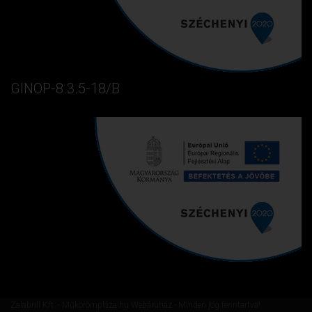
GINOP-8.3.5-18/B
Zalabrill Kft. - Műkörömpláza.hu Webáruház - Minden jog fenntartva!