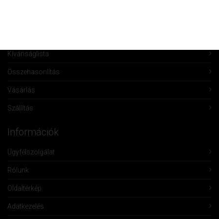
Fiók törlése
Rendeléseim
Kívánságlista
Összehasonlítás
Vásárlás
Szállítás
Információk
Ügyfélszolgálat
Rólunk
Oldaltérkép
Adatkezelés