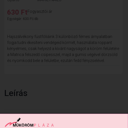
630 Ft
Fogyasztói ár
Egységár: 630 Ft/db
Hajszálvékony füstfóliáink 3 különböző fémes árnyalatban
fogja tudni ékesíteni vendégeid körmét, használata roppant
kényelmes, csak helyezd a kívánt nagyságot a köröm felületére
a Matrica felszedő csipesszel, majd a gumis végével dörzsöld
és nyomkodd bele a felületbe, ezután fedd fényzselével.
Leírás
Vissza: DÍSZÍTŐK