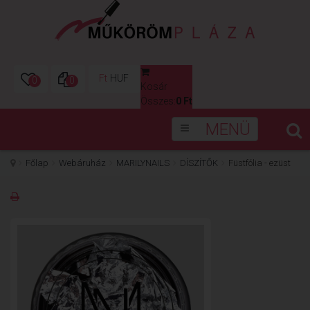
Ft
HUF
0
0
Kosár
0
Összes:
0 Ft
MENÜ
Főlap
Webáruház
MARILYNAILS
DÍSZÍTŐK
Füstfólia - ezüst