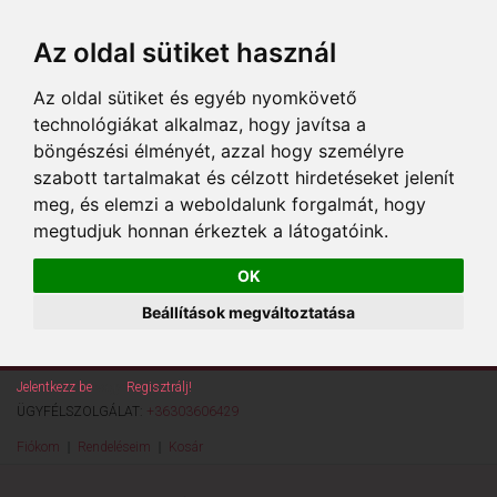
Az oldal sütiket használ
Az oldal sütiket és egyéb nyomkövető
technológiákat alkalmaz, hogy javítsa a
böngészési élményét, azzal hogy személyre
szabott tartalmakat és célzott hirdetéseket jelenít
meg, és elemzi a weboldalunk forgalmát, hogy
megtudjuk honnan érkeztek a látogatóink.
OK
Beállítások megváltoztatása
Jelentkezz be
vagy
Regisztrálj!
ÜGYFÉLSZOLGÁLAT:
+36303606429
Fiókom
Rendeléseim
Kosár