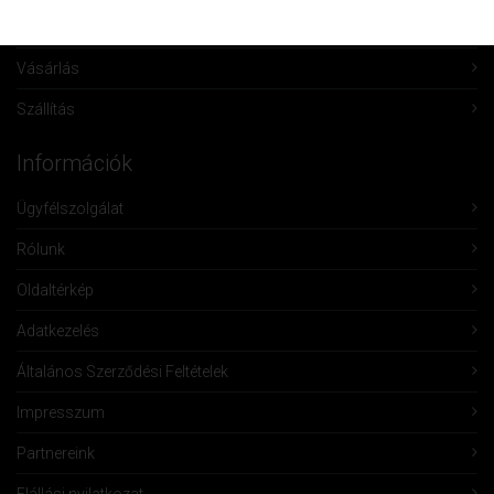
Összehasonlítás
Vásárlás
Szállítás
Információk
Ügyfélszolgálat
Rólunk
Oldaltérkép
Adatkezelés
Általános Szerződési Feltételek
Impresszum
Partnereink
Elállási nyilatkozat