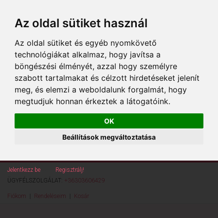
Az oldal sütiket használ
Az oldal sütiket és egyéb nyomkövető
technológiákat alkalmaz, hogy javítsa a
böngészési élményét, azzal hogy személyre
szabott tartalmakat és célzott hirdetéseket jelenít
meg, és elemzi a weboldalunk forgalmát, hogy
megtudjuk honnan érkeztek a látogatóink.
OK
Beállítások megváltoztatása
Jelentkezz be
vagy
Regisztrálj!
ÜGYFÉLSZOLGÁLAT:
+36303606429
Fiókom
Rendeléseim
Kosár