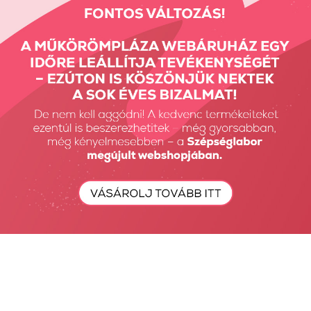
Részletes Kereső
Keresés...
Keresés
Fiók Karbantartás
Fiókom
Fiók törlése
Rendeléseim
Kívánságlista