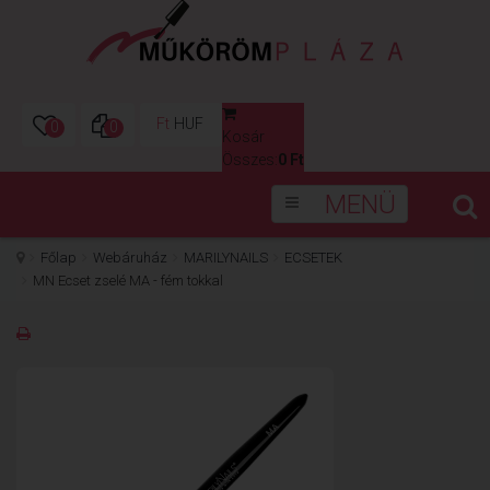
Ft
HUF
0
0
Kosár
0
Összes:
0 Ft
MENÜ
Főlap
Webáruház
MARILYNAILS
ECSETEK
MN Ecset zselé MA - fém tokkal