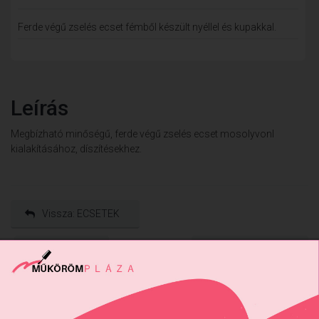
Ferde végű zselés ecset fémből készült nyéllel és kupakkal.
Leírás
Megbízható minőségű, ferde végű zselés ecset mosolyvonl
kialakításához, díszítésekhez.
Vissza: ECSETEK
Előző termék
Következő termék