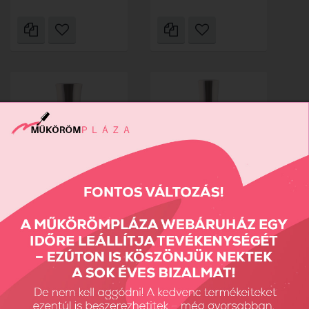
MN Cuticle Oil -
MN Cuticle Oil - Diva 10
Holiday...
ml
570 Ft
1080 Ft