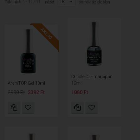
18
Találatok: 1 - 11 / 11
nézet:
termék az oldalon
AKCIÓ
Cuticle Oil - marcipán
ArchiTOP Gel 10ml
10ml
2990 Ft
2392 Ft
1080 Ft