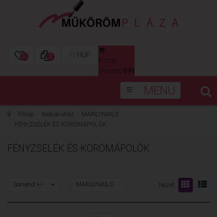
Ft
HUF
0
0
Kosár
0
Összes:
0 Ft
MENÜ
Főlap
Webáruház
MARILYNAILS
FÉNYZSELÉK ÉS KÖRÖMÁPOLÓK
FÉNYZSELÉK ÉS KÖRÖMÁPOLÓK
Sorrend +/-
MARILYNAILS
Nézet: