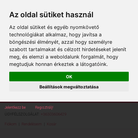
Az oldal sütiket használ
Az oldal sütiket és egyéb nyomkövető
technológiákat alkalmaz, hogy javítsa a
böngészési élményét, azzal hogy személyre
szabott tartalmakat és célzott hirdetéseket jelenít
meg, és elemzi a weboldalunk forgalmát, hogy
megtudjuk honnan érkeztek a látogatóink.
OK
Beállítások megváltoztatása
Jelentkezz be
vagy
Regisztrálj!
ÜGYFÉLSZOLGÁLAT:
+36303606429
Fiókom
Rendeléseim
Kosár