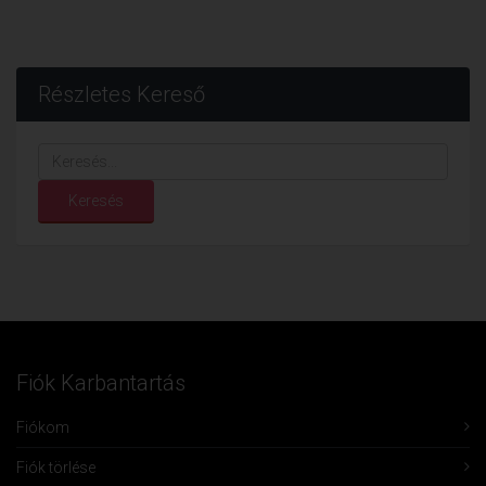
Részletes Kereső
Keresés...
Keresés
Fiók Karbantartás
Fiókom
Fiók törlése