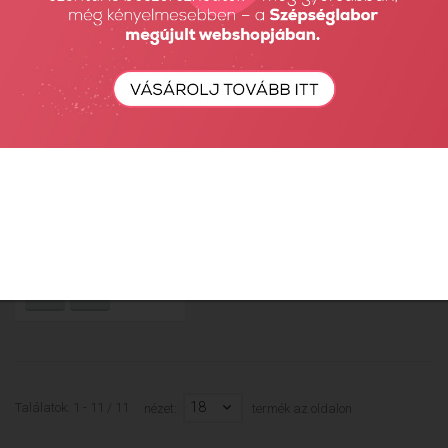
MN Cuticle Oil - Dark
Alchemy...
650 Ft
18
Találatok: 1 - 11 / 11
nézet:
termék az oldalon