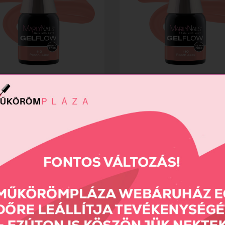
EE HEMA FREE GelFlow -...
TPO FREE HEMA FREE GelFlow -.
Ft
2490 Ft