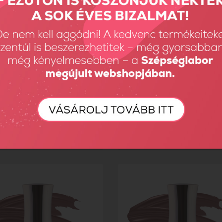
EE HEMA FREE GelFlow -...
TPO FREE HEMA FREE GelFlow -.
Ft
1890 Ft