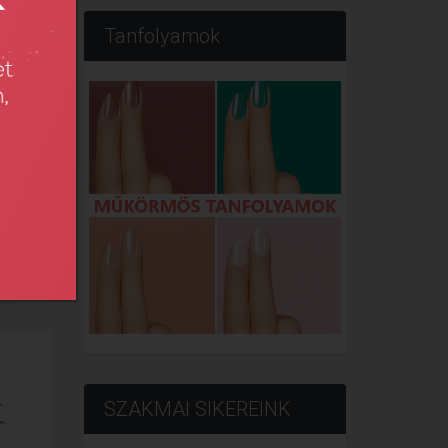
Tanfolyamok
..
SZAKMAI SIKEREINK