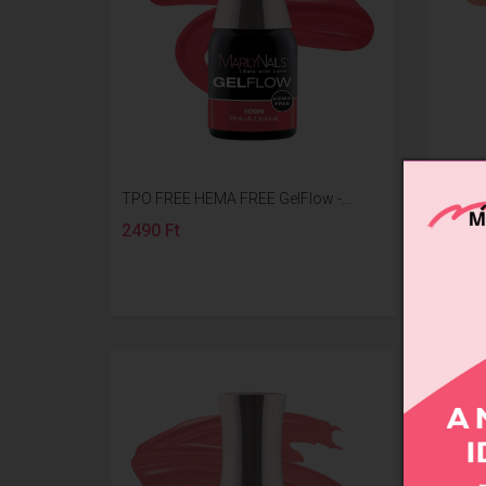
TPO FREE HEMA FREE GelFlow -...
TPO FR
2490 Ft
1890 