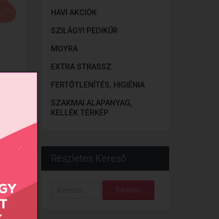
HAVI AKCIÓK
SZILÁGYI PEDIKŰR
MOYRA
EXTRA STRASSZ
FERTŐTLENÍTÉS, HIGIÉNIA
..
SZAKMAI ALAPANYAG,
KELLÉK TÉRKÉP
Részletes Kereső
Keresés...
Keresés