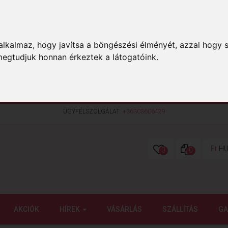
lkalmaz, hogy javítsa a böngészési élményét, azzal hogy s
megtudjuk honnan érkeztek a látogatóink.
ÜGYFÉLSZOLGÁLAT:
+36303606429
Ft
HU
0
0
AKCIÓK
HÍREK
VÁSÁRLÁS
SZÁLLÍTÁS
GA