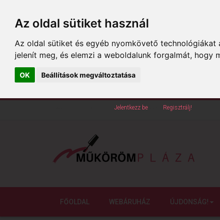
Az oldal sütiket használ
Az oldal sütiket és egyéb nyomkövető technológiákat a
jelenít meg, és elemzi a weboldalunk forgalmát, hogy 
OK
Beállítások megváltoztatása
Köszöntünk oldalunkon!
Jelentkezz be
vagy
Regisztrálj!
FŐOLDAL
WEBÁRUHÁZ
ÚJDONSÁG!