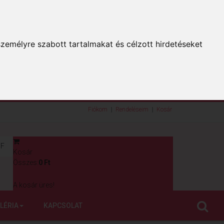
zemélyre szabott tartalmakat és célzott hirdetéseket
Fiókom
Rendeléseim
Kosár
F
Kosár
0
Összes:
0 Ft
A kosár üres!
LÉRIA
KAPCSOLAT