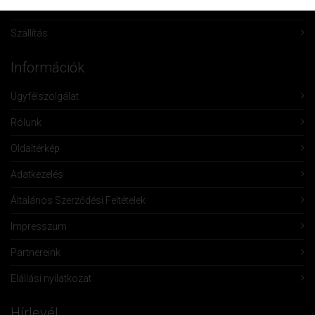
Vásárlás
Szállítás
Információk
Ügyfélszolgálat
Rólunk
Oldaltérkép
Adatkezelés
Általános Szerződési Feltételek
Impresszum
Partnereink
Elállási nyilatkozat
Hírlevél