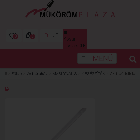
Ft
HUF
0
0
Kosár
0
Összes:
0 Ft
MENÜ
Főlap
Webáruház
MARILYNAILS
KIEGÉSZÍTŐK
Akril bőrfeltoló