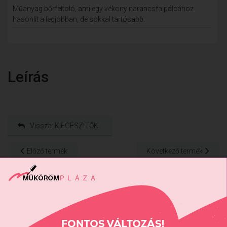
Műanyag bőrfeltoló, ami egy vékony narancsfa pálcához
hasonlít a legjobban, de sokkal tartósabb.
Leírás
Vissza: KIEGÉSZÍTŐK
Előző termék
Következő termék
Részletes Kereső