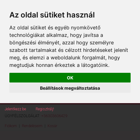
Az oldal sütiket használ
Az oldal sütiket és egyéb nyomkövető
technológiákat alkalmaz, hogy javítsa a
böngészési élményét, azzal hogy személyre
szabott tartalmakat és célzott hirdetéseket jelenít
meg, és elemzi a weboldalunk forgalmát, hogy
megtudjuk honnan érkeztek a látogatóink.
OK
Beállítások megváltoztatása
Jelentkezz be
vagy
Regisztrálj!
ÜGYFÉLSZOLGÁLAT:
+36303606429
Fiókom
Rendeléseim
Kosár