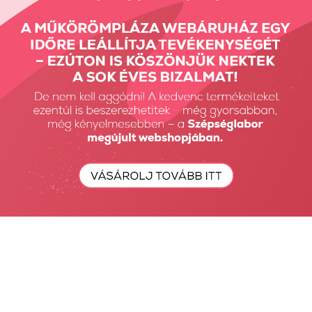
Keresés...
Keresés
Fiók Karbantartás
Fiókom
Fiók törlése
Rendeléseim
Kívánságlista
Összehasonlítás