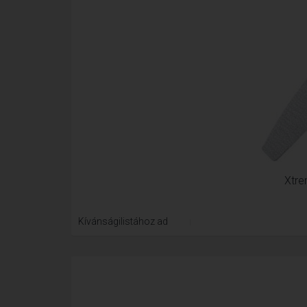
Xtre
Kívánságilistához ad