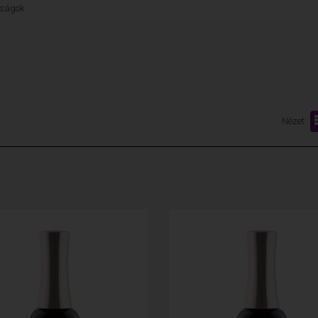
nságok
Nézet: