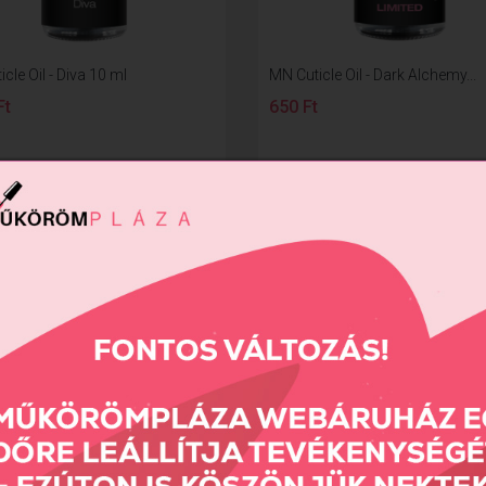
cle Oil - Diva 10 ml
MN Cuticle Oil - Dark Alchemy...
Ft
650 Ft