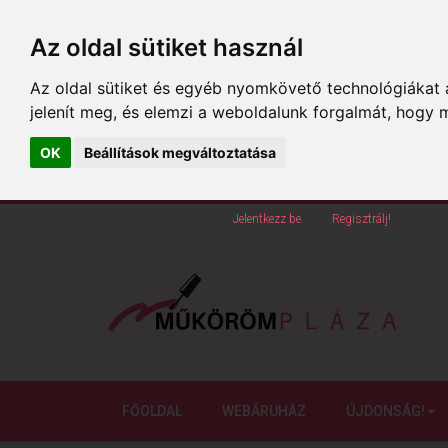
Az oldal sütiket használ
Az oldal sütiket és egyéb nyomkövető technológiákat a
jelenít meg, és elemzi a weboldalunk forgalmát, hogy 
OK
Beállítások megváltoztatása
Köszöntünk oldalunkon!
Jelentkezz be
vagy
Regisztrálj!
FŐOLDAL
WEBÁRUHÁZ
ÚJDONSÁG!