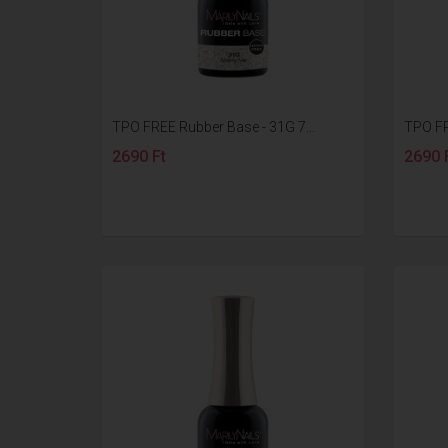
TPO FREE Rubber Base - 31G 7...
TPO FR
2690 Ft
2690 