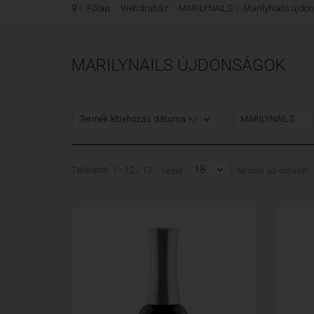
Főlap
Webáruház
MARILYNAILS
MarilyNails újdo
MARILYNAILS ÚJDONSÁGOK
Termék létrehozás dátuma +/-
MARILYNAILS
18
Találatok: 1 - 12 / 12
nézet:
termék az oldalon