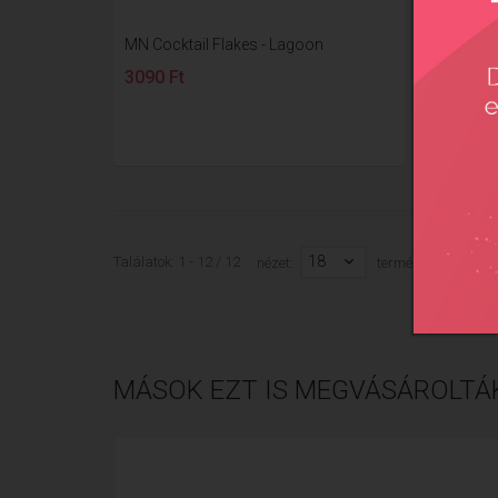
MN Cocktail Flakes - Lagoon
MN Coc
3090 Ft
3090 
18
Találatok: 1 - 12 / 12
nézet:
termék az oldalon
MÁSOK EZT IS MEGVÁSÁROLTÁ