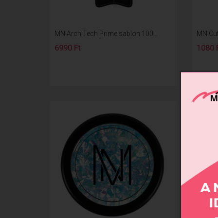
MN ArchiTech Prime sablon 100...
MN Cuti
6990 Ft
1080 