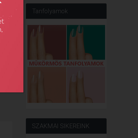
Tanfolyamok
b
SZAKMAI SIKEREINK