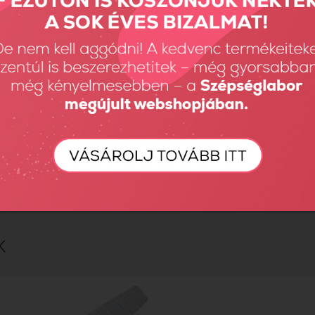
ktail Flakes - Cosmo
MN Formakő - Xtasy Pink 100 d
Ft
3690 Ft
K