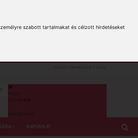
zemélyre szabott tartalmakat és célzott hirdetéseket
Fiókom
Rendeléseim
Kosár
F
Kosár
0
Összes:
0 Ft
A kosár üres!
LÉRIA
KAPCSOLAT