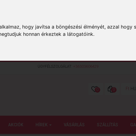
lkalmaz, hogy javítsa a böngészési élményét, azzal hogy s
megtudjuk honnan érkeztek a látogatóink.
ÜGYFÉLSZOLGÁLAT:
+36303606429
Ft
HU
0
0
AKCIÓK
HÍREK
VÁSÁRLÁS
SZÁLLÍTÁS
GA