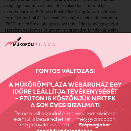
szépségét sugározza, tökéletes választás a romantika
szerelmeseinek. A
Peachy Blush (35FG)
lágy barackos tónusa
természetes bájt és frissességet sugároz, míg a
Honeymoon
(36FG)
meleg árnyalata az esküvő utáni édes lebegést idézi, a
szerelem napfényes pillanatait megragadva. Minden árnyalat
egyedi ragyogást és eleganciát kölcsönöz a körmöknek, hogy a
menyasszonyi szépség a kezeken is életre kelhessen.
Hema, Di-HEMA mentesek.
Kötési ideje UV-ban 2-3 perc, LED-ben 1-2 perc.
Vissza: MarilyNails újdonságok
Előző termék
Következő termék