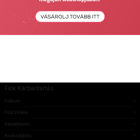
Részletes Kereső
Keresés...
Keresés
Fiók Karbantartás
Fiókom
Fiók törlése
Rendeléseim
Kívánságlista