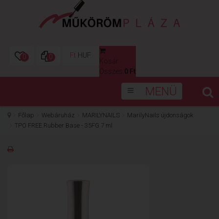
Ft
HUF
0
0
Kosár
0
Összes:
0 Ft
MENÜ
Főlap
Webáruház
MARILYNAILS
MarilyNails újdonságok
TPO FREE Rubber Base - 35FG 7 ml