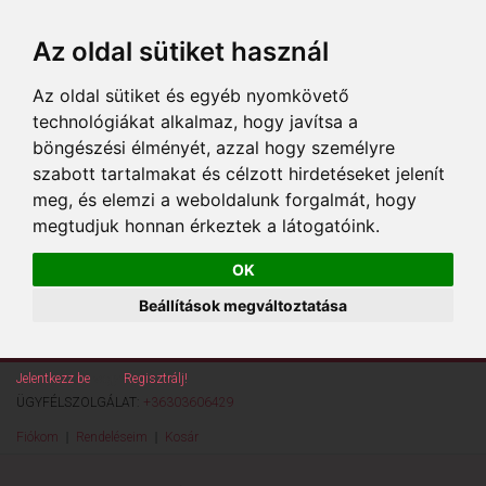
Az oldal sütiket használ
Az oldal sütiket és egyéb nyomkövető
technológiákat alkalmaz, hogy javítsa a
böngészési élményét, azzal hogy személyre
szabott tartalmakat és célzott hirdetéseket jelenít
meg, és elemzi a weboldalunk forgalmát, hogy
megtudjuk honnan érkeztek a látogatóink.
OK
Beállítások megváltoztatása
Jelentkezz be
vagy
Regisztrálj!
ÜGYFÉLSZOLGÁLAT:
+36303606429
Fiókom
Rendeléseim
Kosár