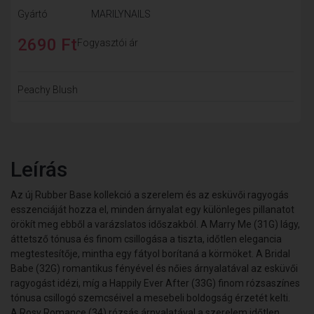
Gyártó
MARILYNAILS
2690 Ft
Fogyasztói ár
Peachy Blush
Leírás
Az új
Rubber Base
kollekció a szerelem és az esküvői ragyogás
esszenciáját hozza el, minden árnyalat egy különleges pillanatot
örökít meg ebből a varázslatos időszakból. A
Marry Me (31G)
lágy,
áttetsző tónusa és finom csillogása a tiszta, időtlen elegancia
megtestesítője, mintha egy fátyol borítaná a körmöket. A
Bridal
Babe (32G)
romantikus fényével és nőies árnyalatával az esküvői
ragyogást idézi, míg a
Happily Ever After (33G)
finom rózsaszínes
tónusa csillogó szemcséivel a mesebeli boldogság érzetét kelti.
A
Rosy Romance (34)
rózsás árnyalatával a szerelem időtlen