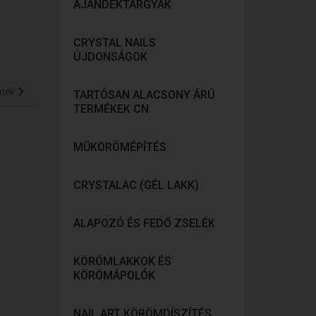
AJÁNDÉKTÁRGYAK
CRYSTAL NAILS
ÚJDONSÁGOK
mék
TARTÓSAN ALACSONY ÁRÚ
TERMÉKEK CN
MŰKÖRÖMÉPÍTÉS
CRYSTALAC (GÉL LAKK)
ALAPOZÓ ÉS FEDŐ ZSELÉK
KÖRÖMLAKKOK ÉS
KÖRÖMÁPOLÓK
NAIL ART KÖRÖMDÍSZÍTÉS