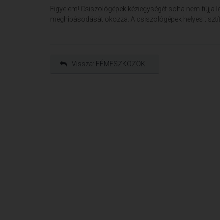
Figyelem! Csiszológépek kéziegységét soha nem fújja le 
meghibásodását okozza. A csiszológépek helyes tisztít
Vissza: FÉMESZKÖZÖK