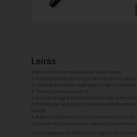
Leírás
A fémeszközök fertőtlenítésének helyes menete:
1. A fémeszközt tisztítsa meg a rákerült szerves szennye
víz alatt egy körömkefe segítségével, vagy Crystal Nail
2. Törölje szárazra az eszközt.
3. Az eszközt fújja le eszközfertőtlenítő szerrel, erre a 
fertőtlenítőszer az eszköz, összes használt felületét érje
hatását.
4. Alaposan öblítse le folyó vízzel a fémeszközről a fertő
5. Az eszközt törölje szárazra, majd tegye tárolóhelyére.
Soha ne hagyja a fertőtlenítőszert, vagy a vizet rászá