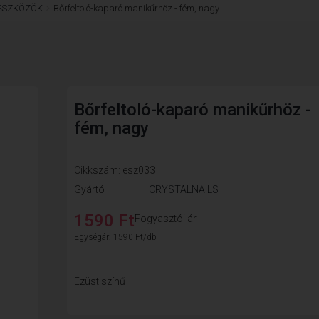
ESZKÖZÖK
Bőrfeltoló-kaparó manikűrhöz - fém, nagy
Bőrfeltoló-kaparó manikűrhöz -
fém, nagy
Cikkszám: esz033
Gyártó
CRYSTALNAILS
1590 Ft
Fogyasztói ár
Egységár: 1590 Ft/db
Ezüst színű