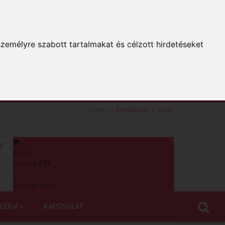
zemélyre szabott tartalmakat és célzott hirdetéseket
Fiókom
Rendeléseim
Kosár
F
Kosár
0
Összes:
0 Ft
A kosár üres!
LÉRIA
KAPCSOLAT