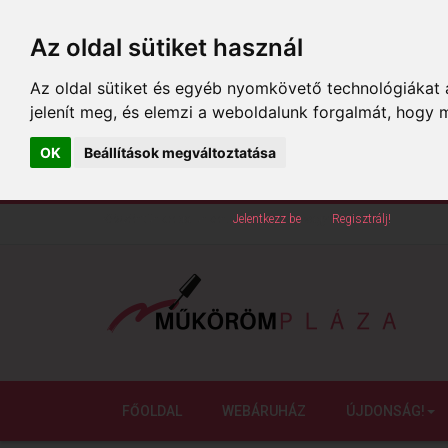
Az oldal sütiket használ
Az oldal sütiket és egyéb nyomkövető technológiákat a
jelenít meg, és elemzi a weboldalunk forgalmát, hogy 
OK
Beállítások megváltoztatása
Köszöntünk oldalunkon!
Jelentkezz be
vagy
Regisztrálj!
FŐOLDAL
WEBÁRUHÁZ
ÚJDONSÁG!