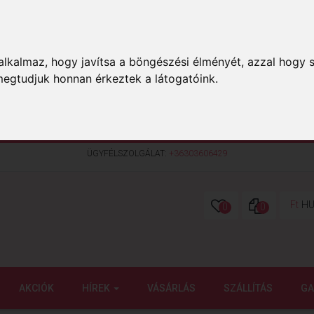
lkalmaz, hogy javítsa a böngészési élményét, azzal hogy s
megtudjuk honnan érkeztek a látogatóink.
ÜGYFÉLSZOLGÁLAT:
+36303606429
Ft
HU
0
0
AKCIÓK
HÍREK
VÁSÁRLÁS
SZÁLLÍTÁS
GA