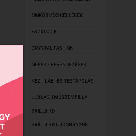
MŰKÖRMÖS KELLÉKEK
ESZKÖZÖK
CRYSTAL FASHION
GÉPEK - BERENDEZÉSEK
KÉZ-, LÁB- ÉS TESTÁPOLÁS
LUXLASH MŰSZEMPILLA
BRILLBIRD
BRILLBIRD ÚJDONSÁGOK