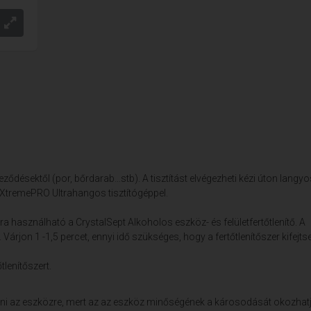
ződésektől (por, bőrdarab…stb). A tisztítást elvégezheti kézi úton langyo
s XtremePRO Ultrahangos tisztítógéppel.
célra használható a CrystalSept Alkoholos eszköz- és felületfertőtlenítő. A
. Várjon 1 -1,5 percet, ennyi idő szükséges, hogy a fertőtlenítőszer kifejts
tlenítőszert.
radni az eszközre, mert az az eszköz minőségének a károsodását okozhatj