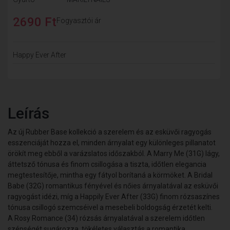
2690 Ft
Fogyasztói ár
Happy Ever After
Leírás
Az új
Rubber Base
kollekció a szerelem és az esküvői ragyogás
esszenciáját hozza el, minden árnyalat egy különleges pillanatot
örökít meg ebből a varázslatos időszakból. A
Marry Me (31G)
lágy,
áttetsző tónusa és finom csillogása a tiszta, időtlen elegancia
megtestesítője, mintha egy fátyol borítaná a körmöket. A
Bridal
Babe (32G)
romantikus fényével és nőies árnyalatával az esküvői
ragyogást idézi, míg a
Happily Ever After (33G)
finom rózsaszínes
tónusa csillogó szemcséivel a mesebeli boldogság érzetét kelti.
A
Rosy Romance (34)
rózsás árnyalatával a szerelem időtlen
szépségét sugározza, tökéletes választás a romantika