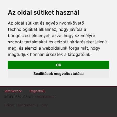
Az oldal sütiket használ
Az oldal sütiket és egyéb nyomkövető
technológiákat alkalmaz, hogy javítsa a
böngészési élményét, azzal hogy személyre
szabott tartalmakat és célzott hirdetéseket jelenít
meg, és elemzi a weboldalunk forgalmát, hogy
megtudjuk honnan érkeztek a látogatóink.
OK
Beállítások megváltoztatása
Jelentkezz be
vagy
Regisztrálj!
ÜGYFÉLSZOLGÁLAT:
+36303606429
Fiókom
Rendeléseim
Kosár