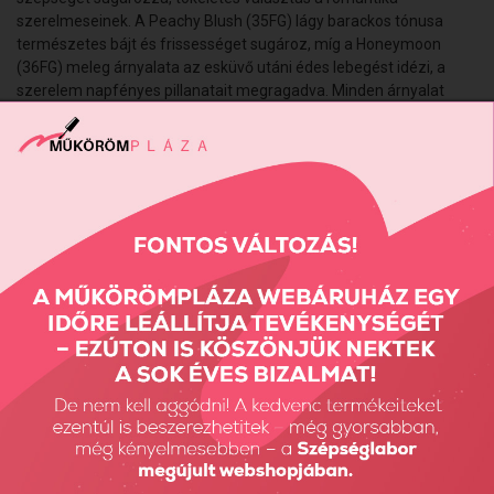
szerelmeseinek. A
Peachy Blush (35FG)
lágy barackos tónusa
természetes bájt és frissességet sugároz, míg a
Honeymoon
(36FG)
meleg árnyalata az esküvő utáni édes lebegést idézi, a
szerelem napfényes pillanatait megragadva. Minden árnyalat
egyedi ragyogást és eleganciát kölcsönöz a körmöknek, hogy a
menyasszonyi szépség a kezeken is életre kelhessen.
Hema, Di-HEMA mentesek.
Kötési ideje UV-ban 2-3 perc, LED-ben 1-2 perc.
Vissza: Havi akciók
Előző termék
Következő termék
Részletes Kereső