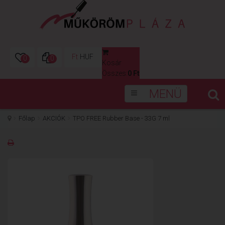
Ft
HUF
0
0
Kosár
0
Összes:
0 Ft
MENÜ
Főlap
AKCIÓK
TPO FREE Rubber Base - 33G 7 ml