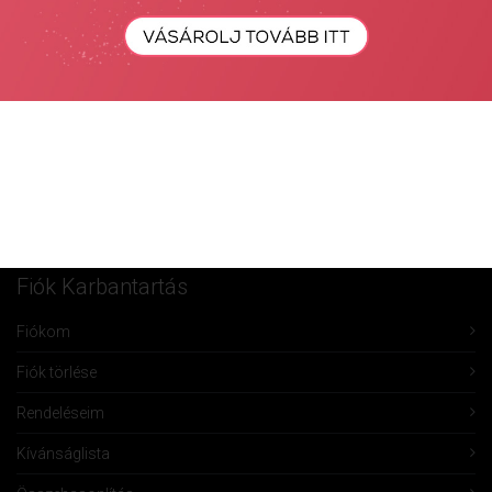
Keresés...
Keresés
Fiók Karbantartás
Fiókom
Fiók törlése
Rendeléseim
Kívánságlista