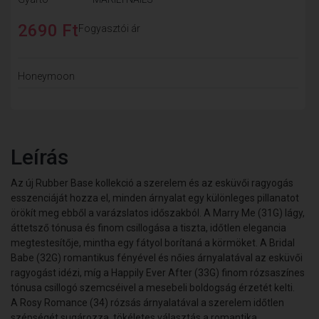
2690 Ft
Fogyasztói ár
Honeymoon
Leírás
Az új
Rubber Base
kollekció a szerelem és az esküvői ragyogás
esszenciáját hozza el, minden árnyalat egy különleges pillanatot
örökít meg ebből a varázslatos időszakból. A
Marry Me (31G)
lágy,
áttetsző tónusa és finom csillogása a tiszta, időtlen elegancia
megtestesítője, mintha egy fátyol borítaná a körmöket. A
Bridal
Babe (32G)
romantikus fényével és nőies árnyalatával az esküvői
ragyogást idézi, míg a
Happily Ever After (33G)
finom rózsaszínes
tónusa csillogó szemcséivel a mesebeli boldogság érzetét kelti.
A
Rosy Romance (34)
rózsás árnyalatával a szerelem időtlen
szépségét sugározza, tökéletes választás a romantika