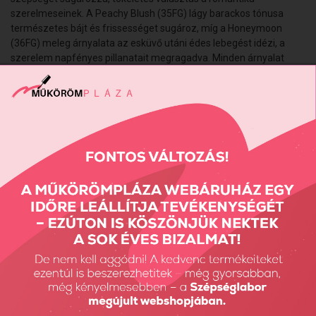
szerelmeseinek. A
Peachy Blush (35FG)
lágy barackos tónusa
természetes bájt és frissességet sugároz, míg a
Honeymoon
(36FG)
meleg árnyalata az esküvő utáni édes lebegést idézi, a
szerelem napfényes pillanatait megragadva. Minden árnyalat
egyedi ragyogást és eleganciát kölcsönöz a körmöknek, hogy a
menyasszonyi szépség a kezeken is életre kelhessen.
Hema, Di-HEMA mentesek.
Kötési ideje UV-ban 2-3 perc, LED-ben 1-2 perc.
Vissza: Havi akciók
Előző termék
Következő termék
Részletes Kereső