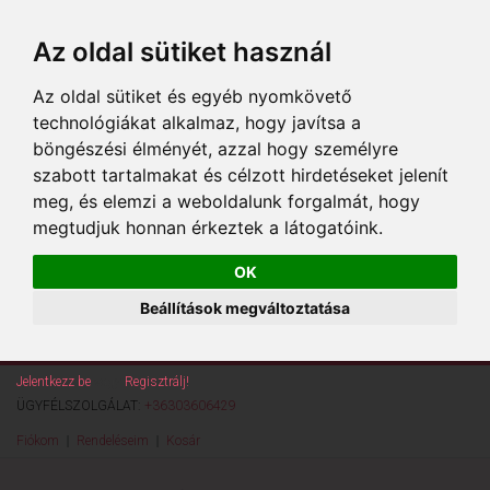
Az oldal sütiket használ
Az oldal sütiket és egyéb nyomkövető
technológiákat alkalmaz, hogy javítsa a
böngészési élményét, azzal hogy személyre
szabott tartalmakat és célzott hirdetéseket jelenít
meg, és elemzi a weboldalunk forgalmát, hogy
megtudjuk honnan érkeztek a látogatóink.
OK
Beállítások megváltoztatása
Jelentkezz be
vagy
Regisztrálj!
ÜGYFÉLSZOLGÁLAT:
+36303606429
Fiókom
Rendeléseim
Kosár