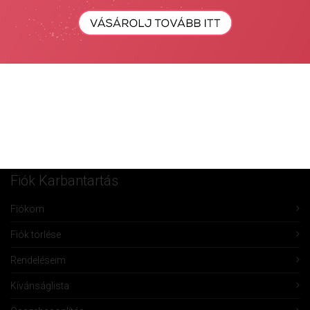
Keresés...
Keresés
Fiók Karbantartás
Fiókom
Fiók törlése
Rendeléseim
Kívánságlista