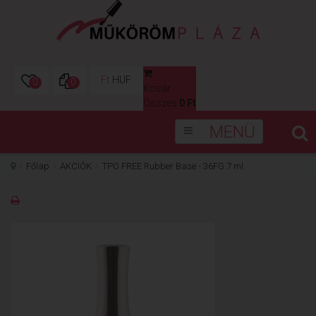
Ft
HUF
0
0
Kosár
0
Összes:
0 Ft
MENÜ
Főlap
AKCIÓK
TPO FREE Rubber Base - 36FG 7 ml