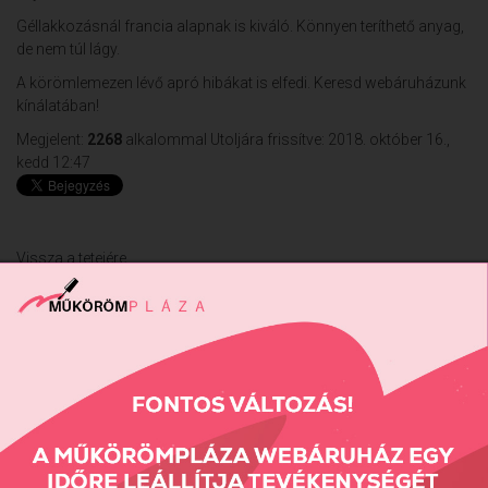
Géllakkozásnál francia alapnak is kiváló. Könnyen teríthető anyag,
de nem túl lágy.
A körömlemezen lévő apró hibákat is elfedi. Keresd webáruházunk
kínálatában!
Megjelent:
2268
alkalommal
Utoljára frissítve: 2018. október 16.,
kedd 12:47
Vissza a tetejére
Részletes Kereső
Keresés...
Keresés