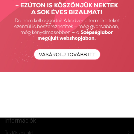
Fiók Karbantartás
Fiókom
Fiók törlése
Rendeléseim
Kívánságlista
Összehasonlítás
Vásárlás
Szállítás
Információk
Ügyfélszolgálat