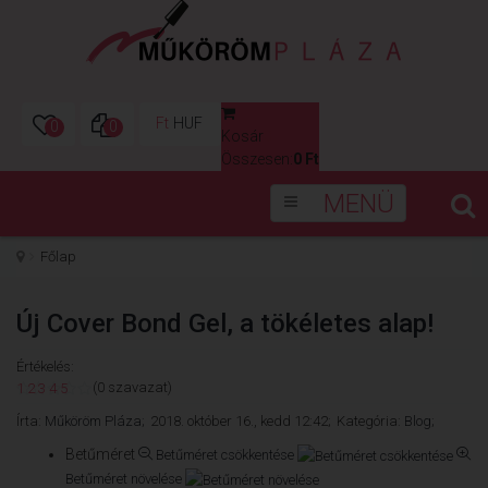
Ft
HUF
0
0
Kosár
0
Összesen:
0 Ft
MENÜ
Főlap
Új Cover Bond Gel, a tökéletes alap!
Értékelés:
(0 szavazat)
1
2
3
4
5
Írta:
Műköröm Pláza;
2018. október 16., kedd 12:42;
Kategória:
Blog;
Betűméret
Betűméret csökkentése
Betűméret növelése