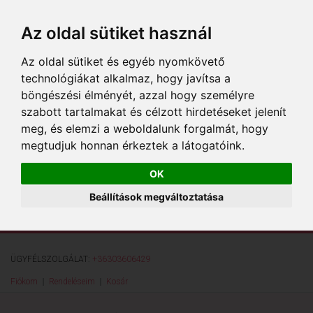
Az oldal sütiket használ
Az oldal sütiket és egyéb nyomkövető
technológiákat alkalmaz, hogy javítsa a
böngészési élményét, azzal hogy személyre
szabott tartalmakat és célzott hirdetéseket jelenít
meg, és elemzi a weboldalunk forgalmát, hogy
megtudjuk honnan érkeztek a látogatóink.
OK
Beállítások megváltoztatása
ÜGYFÉLSZOLGÁLAT:
+36303606429
Fiókom
Rendeléseim
Kosár