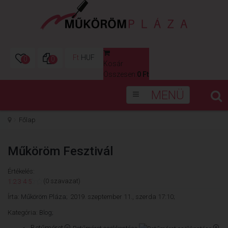
Ft
HUF
0
0
Kosár
0
Összesen:
0 Ft
MENÜ
Főlap
Műköröm Fesztivál
Értékelés:
(0 szavazat)
1
2
3
4
5
Írta:
Műköröm Pláza;
2019. szeptember 11., szerda 17:10;
Kategória:
Blog;
Betűméret