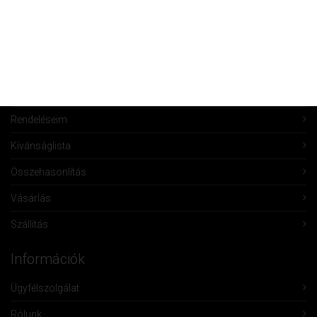
Fiók Karbantartás
Fiókom
Fiók törlése
Rendeléseim
Kívánságlista
Összehasonlítás
Vásárlás
Szállítás
Információk
Ügyfélszolgálat
Rólunk