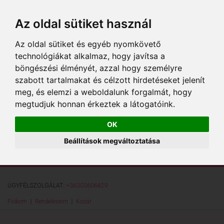
Az oldal sütiket használ
Az oldal sütiket és egyéb nyomkövető
technológiákat alkalmaz, hogy javítsa a
böngészési élményét, azzal hogy személyre
szabott tartalmakat és célzott hirdetéseket jelenít
meg, és elemzi a weboldalunk forgalmát, hogy
megtudjuk honnan érkeztek a látogatóink.
OK
Beállítások megváltoztatása
ÜGYFÉLSZOLGÁLAT:
+36303606429
Fiókom
Rendeléseim
Kosár