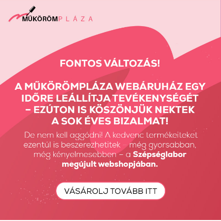
Megjelent:
1836
alkalommal
Vissza a tetejére
Részletes Kereső
Keresés...
Keresés