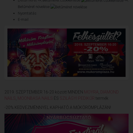
Betűméret csökkentése
Betűméret növelése
Nyomtatás
E-mail
2019. SZEPTEMBER 16-20 között MINDEN
MOYRA
,
DIAMOND
NAILS
,
MOONBASA NAILS
ÉS
SZILÁGYI PEDIKŰR
termék
-20% KEDVEZMÉNNYEL KAPHATÓ A MŰKÖRÖMPLÁZÁN!