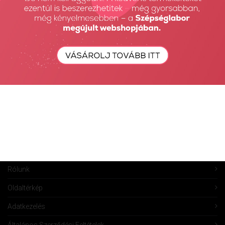
Fiók törlése
Rendeléseim
Kívánságlista
Összehasonlítás
Vásárlás
Szállítás
Információk
Ügyfélszolgálat
Rólunk
Oldaltérkép
Adatkezelés