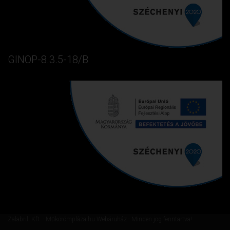
GINOP-8.3.5-18/B
Zalabrill Kft. - Műkörömpláza.hu Webáruház - Minden jog fenntartva!