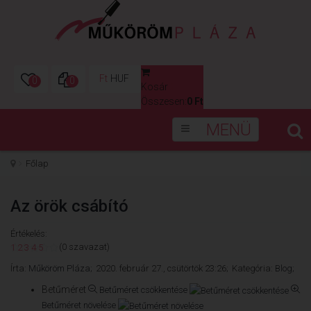
Ft
HUF
0
0
Kosár
0
Összesen:
0 Ft
MENÜ
Főlap
Az örök csábító
Értékelés:
(0 szavazat)
1
2
3
4
5
Írta:
Műköröm Pláza;
2020. február 27., csütörtök 23:26;
Kategória:
Blog;
Betűméret
Betűméret csökkentése
Betűméret növelése