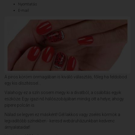
Nyomtatás
E-mail
A piros köröm önmagában is kiváló választás, főleg ha feldobod
egy kis díszítéssel...
Valahogy ez a szín sosem megy ki a divatból, a csábítás egyik
eszköze. Egy igazi nő hálószobájában mindig ott a helye, ahogy
pipere polcán is.
Nálad se legyen ez másként! Gél lakkos vagy zselés körmök a
legvadítóbb színekben - keresd webáruházunkban kedvenc
árnyalataidat!