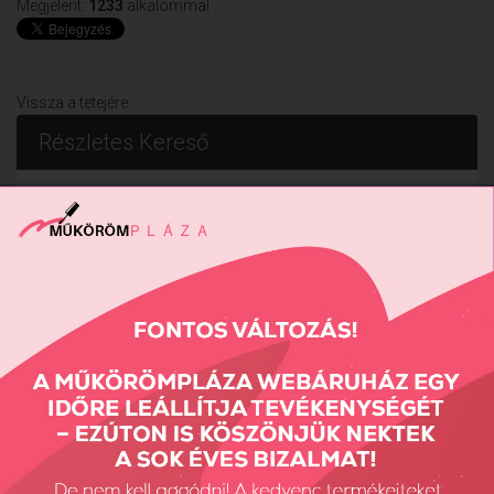
Megjelent:
1233
alkalommal
Vissza a tetejére
Részletes Kereső
Keresés...
Keresés
Fiók Karbantartás
Fiókom