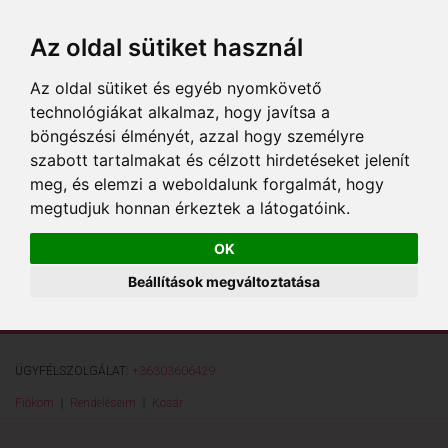
Az oldal sütiket használ
Az oldal sütiket és egyéb nyomkövető
technológiákat alkalmaz, hogy javítsa a
böngészési élményét, azzal hogy személyre
szabott tartalmakat és célzott hirdetéseket jelenít
meg, és elemzi a weboldalunk forgalmát, hogy
megtudjuk honnan érkeztek a látogatóink.
OK
Beállítások megváltoztatása
ÜGYFÉLSZOLGÁLAT:
+36303606429
Fiókom
Rendeléseim
Kosár