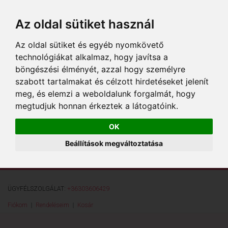
Az oldal sütiket használ
Az oldal sütiket és egyéb nyomkövető
technológiákat alkalmaz, hogy javítsa a
böngészési élményét, azzal hogy személyre
szabott tartalmakat és célzott hirdetéseket jelenít
meg, és elemzi a weboldalunk forgalmát, hogy
megtudjuk honnan érkeztek a látogatóink.
OK
Beállítások megváltoztatása
ÜGYFÉLSZOLGÁLAT:
+36303606429
Fiókom
Rendeléseim
Kosár