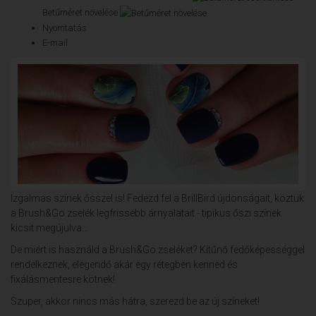
Betűméret növelése
Nyomtatás
E-mail
Izgalmas színek ősszel is! Fedezd fel a BrillBird újdonságait, köztük
a Brush&Go zselék legfrissebb árnyalatait - tipikus őszi színek
kicsit megújulva...
De miért is használd a Brush&Go zseléket? Kitűnő fedőképességgel
rendelkeznek, elegendő akár egy rétegben kenned és
fixálásmentesre kötnek!
Szuper, akkor nincs más hátra, szerezd be az új színeket!