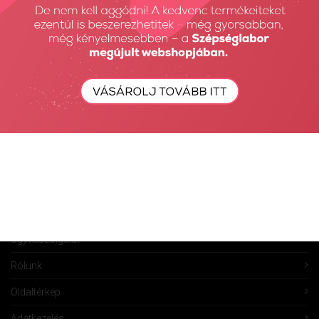
Fiókom
Fiók törlése
Rendeléseim
Kívánságlista
Összehasonlítás
Vásárlás
Szállítás
Információk
Ügyfélszolgálat
Rólunk
Oldaltérkép
Adatkezelés