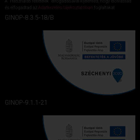
A "Használati feltételek" elfogadásával kijelented, hogy elolvastad
és elfogadtad az
Adatkezelési tájékoztatóban
foglaltakat.
GINOP-8.3.5-18/B
GINOP-9.1.1-21