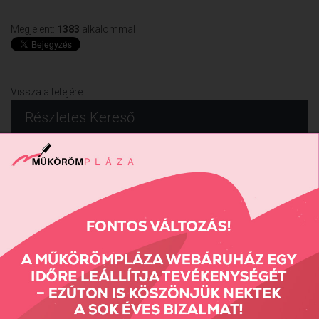
Megjelent:
1383
alkalommal
Vissza a tetejére
Részletes Kereső
Keresés...
Keresés
Fiók Karbantartás