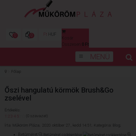
Ft
HUF
0
0
Kosár
0
Összesen:
0 Ft
MENÜ
Főlap
Őszi hangulatú körmök Brush&Go
zselével
Értékelés:
(0 szavazat)
1
2
3
4
5
Írta:
Műköröm Pláza;
2020. október 27., kedd 14:51;
Kategória:
Blog;
Betűméret
Betűméret csökkentése