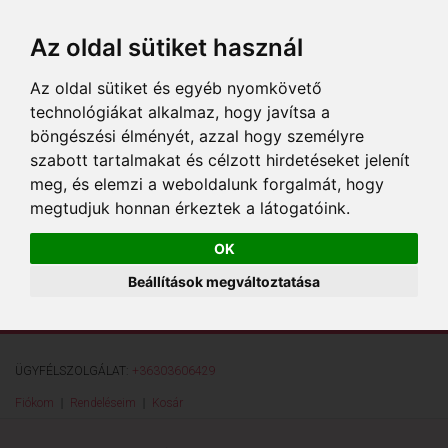
Az oldal sütiket használ
Az oldal sütiket és egyéb nyomkövető
technológiákat alkalmaz, hogy javítsa a
böngészési élményét, azzal hogy személyre
szabott tartalmakat és célzott hirdetéseket jelenít
meg, és elemzi a weboldalunk forgalmát, hogy
megtudjuk honnan érkeztek a látogatóink.
OK
Beállítások megváltoztatása
ÜGYFÉLSZOLGÁLAT:
+36303606429
Fiókom
Rendeléseim
Kosár