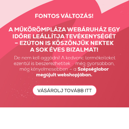
Vissza a tetejére
Részletes Kereső
Keresés...
Keresés
Fiók Karbantartás
Fiókom
Fiók törlése