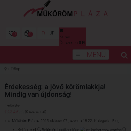
Ft
HUF
0
0
Kosár
0
Összesen:
0 Ft
MENÜ
Főlap
Érdekesség: a jövő körömlakkja!
Mindig van újdonság!
Értékelés:
(0 szavazat)
1
2
3
4
5
Írta:
Műköröm Pláza;
2015. október 07., szerda 18:22;
Kategória:
Blog;
Betűméret
Betűméret csökkentése