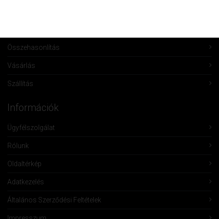
Rendeléseim
Kívánságlista
Összehasonlítás
Vásárlás
Szállítás
Információk
Ügyfélszolgálat
Rólunk
Oldaltérkép
Adatkezelés
Általános Szerződési Feltételek
Impresszum