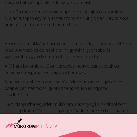
kipróbálható az új őrület: a fújható körömlakk.
Ez az Ön műköröm kellékeinek új darabja. A fújható körömlakk
tulajdonképpen egy mini festékszóró, színültig olyan körömlakkal,
ami más, mint amiket eddig ismertünk.
A jövő körömlakkjának nem csupán a felvitele, de az összetétele is
más. A tervezőket az inspirálta, hogy minél gyorsabb és
egyszerűbb legyen körmeinket színekbe öltöztetni.
A fújható körömlakk különlegessége, hogy a színek csak ott
tapadnak meg, ahol kell, vagyis a körmökön.
Nincsenek többé otromba pacák, félrecsúszások, egyszerűen
csak egyenletes fedés, gyors száradási idő és egyszerű
kezelhetőség.
Nem hiányozhat egyetlen műköröm alapanyag kelléktárból sem.
Jól hangzik, igaz? Mi már alig várjuk! Addig is nézzen körül nálunk,
és bővítse gyűjteményét új kiegészítőkkel!
Megjelent:
1985
alkalommal