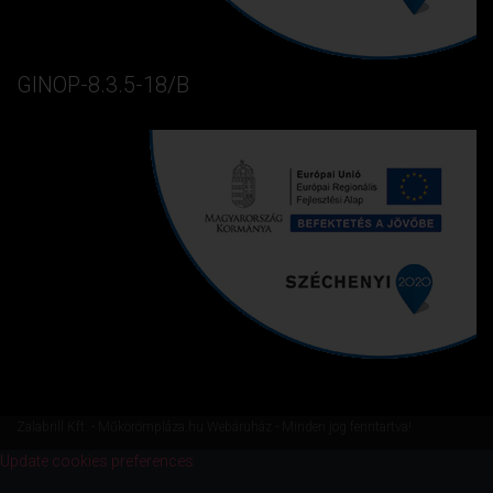
GINOP-8.3.5-18/B
Zalabrill Kft. - Műkörömpláza.hu Webáruház - Minden jog fenntartva!
Update cookies preferences