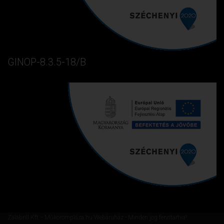
GINOP-8.3.5-18/B
Zalabrill Kft. - Műkörömpláza.hu Webáruház - Minden jog fenntartva!