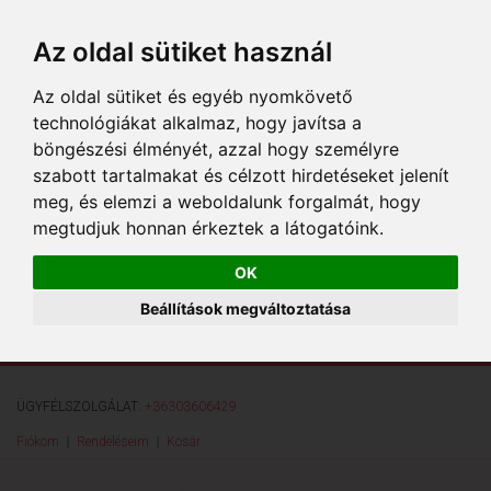
Az oldal sütiket használ
Az oldal sütiket és egyéb nyomkövető
technológiákat alkalmaz, hogy javítsa a
böngészési élményét, azzal hogy személyre
szabott tartalmakat és célzott hirdetéseket jelenít
meg, és elemzi a weboldalunk forgalmát, hogy
megtudjuk honnan érkeztek a látogatóink.
OK
Beállítások megváltoztatása
ÜGYFÉLSZOLGÁLAT:
+36303606429
Fiókom
Rendeléseim
Kosár