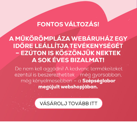
Megjelent:
3126
alkalommal
Vissza a tetejére
Részletes Kereső
Keresés...
Keresés
Fiók Karbantartás
Fiókom