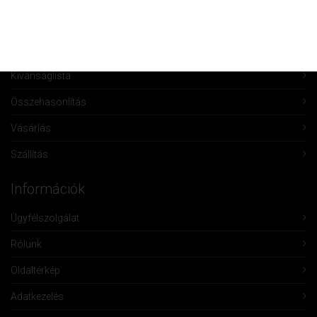
Fiók törlése
Rendeléseim
Kívánságlista
Összehasonlítás
Vásárlás
Szállítás
Információk
Ügyfélszolgálat
Rólunk
Oldaltérkép
Adatkezelés