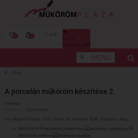
Ft
HUF
0
0
Kosár
0
Összesen:
0 Ft
MENÜ
Főlap
A porcelán műköröm készítése 2.
Értékelés:
(0 szavazat)
1
2
3
4
5
Írta:
Műköröm Pláza;
2015. május 28., csütörtök 18:46;
Kategória:
Blog;
Betűméret
Betűméret csökkentése
Betűméret növelése