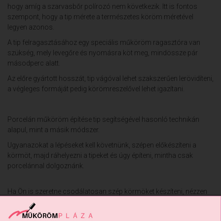
hogy amíg a szarvasbőr polírozó nem következik. Itt is fontos
szempont, hogy a tip mérete a természetes köröm méretével
legyen azonos.
A tip felragasztásához egy speciális műköröm ragasztóra van
szükség, mely levegőre és nyomásra köt meg, mindössze pár
másodperc alatt.
Az előre gyártott hosszát, tip vágóval lehet szakszerűen lerövidíteni,
a végleges formáját pedig körömreszelővel lehet igazítani.
Porcelán műköröm építése tip segítségével hasonló technikán
alapul, mint a másik módszer.
Ugyanazokat a lépéseket kell követnünk, szépen előkészíteni a
körmöt, majd ráhelyezni a tipeket és úgy építeni, mintha csak
porcelánnal dolgoznánk.
Ha Ön is szeretne csodálatosan szép körmöket készíteni, nézzen
szét műköröm webáruházunk kínálatában, és rendelje meg tőlünk
speciális termékeinket!