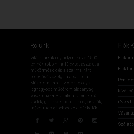
Rólunk
Fiók 
Világmárkák egy helyen! Közel 15000
Fiókom
termék, több mint 10 év tapasztalat a
Fiók tör
műkörmösök és a szakma iránt
érdeklődők szolgálatában, ez a
Rendelé
Műkörömpláza, az ország egyik
legnagyobb műköröm alapanyag
Kívánság
webáruháza! A kínálatunkban: építő
zselék, géllakkok, porcelánok, díszítők,
Összeha
műkörmös gépek és sok már kellék!
Vásárlá
Szállítás