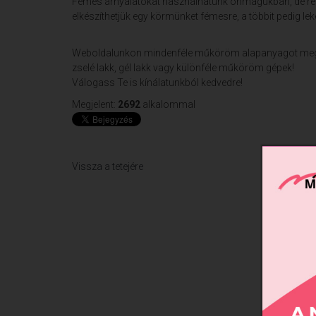
Fémes árnyalatokat használhatunk önmagukban, de remek
elkészíthetjük egy körmünket fémesre, a többit pedig le
Weboldalunkon mindenféle műköröm alapanyagot megtal
zselé lakk, gél lakk vagy különféle műköröm gépek!
Válogass Te is kínálatunkból kedvedre!
Megjelent:
2692
alkalommal
Vissza a tetejére