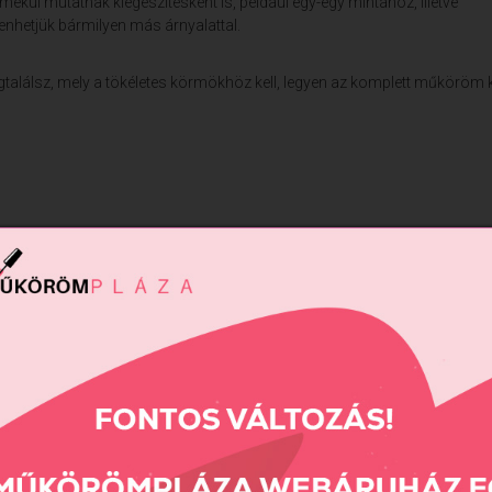
ül mutatnak kiegészítésként is, például egy-egy mintához, illetve
kenhetjük bármilyen más árnyalattal.
álsz, mely a tökéletes körmökhöz kell, legyen az komplett műköröm k