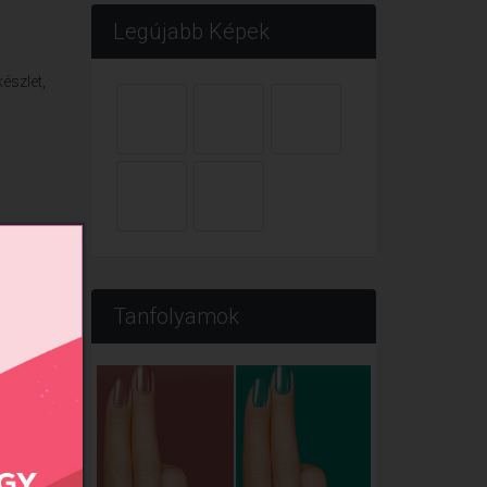
Legújabb Képek
észlet,
Tanfolyamok