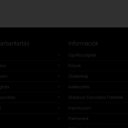
Karbantartás
Információk
Ügyfélszolgálat
lése
Rólunk
seim
Oldaltérkép
lista
Adatkezelés
sonlítás
Általános Szerződési Feltételek
s
Impresszum
Partnereink