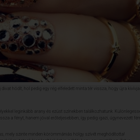
vat hódít, hol pedig egy rég elfeledett minta tér vissza, hogy újra kivívja
elyekkel leginkább arany és ezüst színekben találkozhatunk. Különleges
sza a fényt, hanem jóval erőteljesebben, így pedig igazi, úgynevezett f
lus, mely szinte minden körömmániás hölgy szívét meghódította!