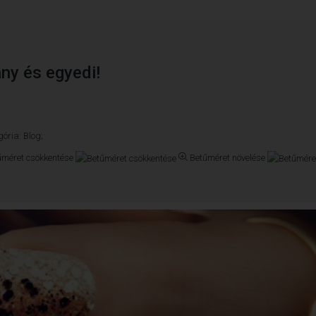
ny és egyedi!
gória:
Blog;
űméret csökkentése
Betűméret növelése