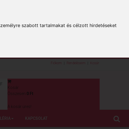
zemélyre szabott tartalmakat és célzott hirdetéseket
Fiókom
Rendeléseim
Kosár
F
Kosár
0
Összesen:
0 Ft
A kosár üres!
LÉRIA
KAPCSOLAT