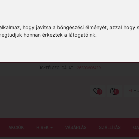
lkalmaz, hogy javítsa a böngészési élményét, azzal hogy s
megtudjuk honnan érkeztek a látogatóink.
ÜGYFÉLSZOLGÁLAT:
+36303606429
Ft
HU
0
0
AKCIÓK
HÍREK
VÁSÁRLÁS
SZÁLLÍTÁS
GA