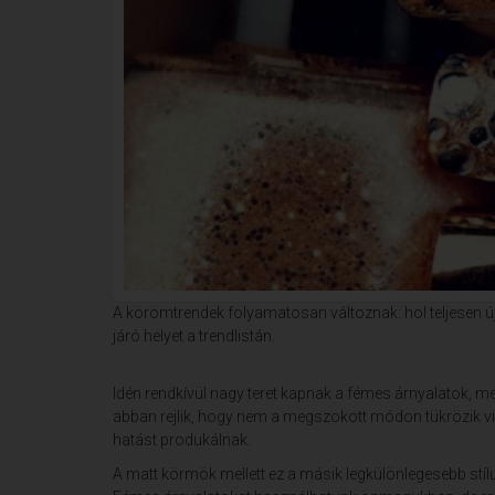
A körömtrendek folyamatosan változnak: hol teljesen új di
járó helyet a trendlistán.
Idén rendkívül nagy teret kapnak a fémes árnyalatok, m
abban rejlik, hogy nem a megszokott módon tükrözik vis
hatást produkálnak.
A matt körmök mellett ez a másik legkülönlegesebb stí