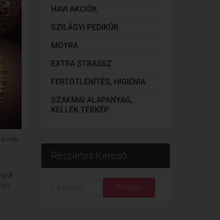
HAVI AKCIÓK
SZILÁGYI PEDIKŰR
MOYRA
EXTRA STRASSZ
FERTŐTLENÍTÉS, HIGIÉNIA
SZAKMAI ALAPANYAG,
KELLÉK TÉRKÉP
 a neki
Részletes Kereső
ségük
Keresés...
émes
Keresés