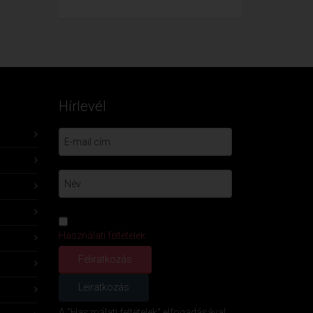
Hírlevél
Használati feltételek
A "Használati feltételek" elfogadásával