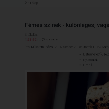
Főlap
Fémes színek - különleges, vagá
Értékelés:
(0 szavazat)
1
2
3
4
5
Írta:
Műköröm Pláza;
2016. október 20., csütörtök 11:19;
Kate
Betűméret
Bet
Nyomtatás
E-mail