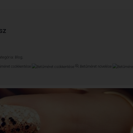
sz
tegória:
Blog;
űméret csökkentése
Betűméret növelése