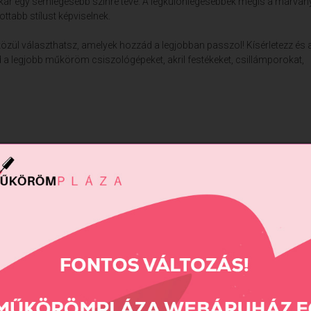
kár egy semlegesebb színre téve. A legkülönlegesebbek mégis a márván
tabb stílust képviselnek.
zül választhatsz, amelyek hozzád a legjobban passzol! Kísérletezz és 
a legjobb műköröm csiszológépeket, akril festékeket, csillámporokat,