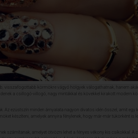
bb, visszafogottabb körmökre vágyó hölgyek válogathatnak, hanem aká
enek a csillogó-villogó, nagy mintákkal és kövekkel kirakott modern kö
. Az ezüstszín minden árnyalata nagyon divatos idén ősszel, amit egy k
möket készíteni, amelyek annyira fénylenek, hogy már-már tükörként is l
ek számítanak, amelyet ötvözni lehet a fényes vékony kis csíkokkal. A 