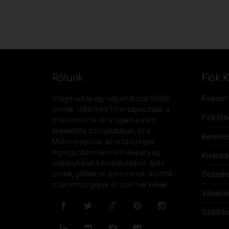
Rólunk
Fiók 
Világmárkák egy helyen! Közel 15000
Fiókom
termék, több mint 10 év tapasztalat a
Fiók tör
műkörmösök és a szakma iránt
érdeklődők szolgálatában, ez a
Rendelé
Műkörömpláza, az ország egyik
legnagyobb műköröm alapanyag
Kívánság
webáruháza! A kínálatunkban: építő
zselék, géllakkok, porcelánok, díszítők,
Összeha
műkörmös gépek és sok már kellék!
Vásárlá
Szállítás