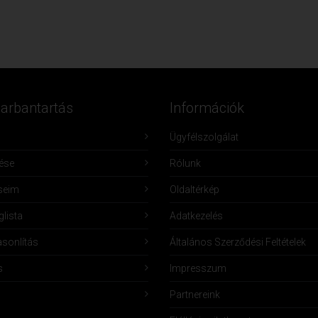
Karbantartás
Információk
Ügyfélszolgálat
lése
Rólunk
seim
Oldaltérkép
lista
Adatkezelés
sonlítás
Általános Szerződési Feltételek
s
Impresszum
Partnereink