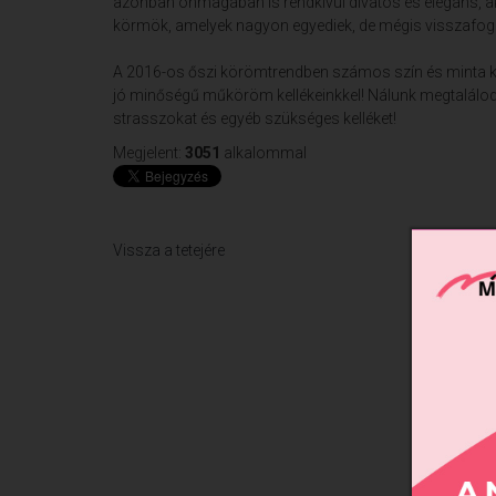
azonban önmagában is rendkívül divatos és elegáns, a
körmök, amelyek nagyon egyediek, de mégis visszafogot
A 2016-os őszi körömtrendben számos szín és minta kö
jó minőségű műköröm kellékeinkkel! Nálunk megtalálod 
strasszokat és egyéb szükséges kelléket!
Megjelent:
3051
alkalommal
Vissza a tetejére