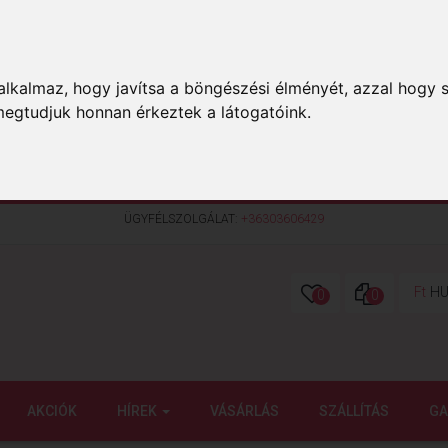
lkalmaz, hogy javítsa a böngészési élményét, azzal hogy s
megtudjuk honnan érkeztek a látogatóink.
ÜGYFÉLSZOLGÁLAT:
+36303606429
Ft
HU
0
0
AKCIÓK
HÍREK
VÁSÁRLÁS
SZÁLLÍTÁS
GA