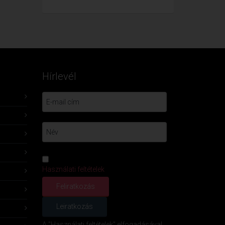
Hírlevél
Használati feltételek
A "Használati feltételek" elfogadásával