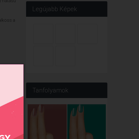
y hatású
Legújabb Képek
alkoss a
Tanfolyamok