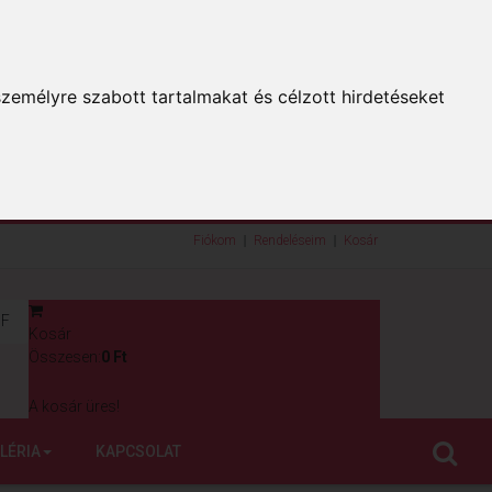
zemélyre szabott tartalmakat és célzott hirdetéseket
Fiókom
Rendeléseim
Kosár
F
Kosár
0
Összesen:
0 Ft
A kosár üres!
LÉRIA
KAPCSOLAT