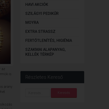
HAVI AKCIÓK
SZILÁGYI PEDIKŰR
MOYRA
EXTRA STRASSZ
FERTŐTLENÍTÉS, HIGIÉNIA
SZAKMAI ALAPANYAG,
KELLÉK TÉRKÉP
r az
rmök is.
Részletes Kereső
is arany
Keresés...
ehet
Keresés
csíkozás