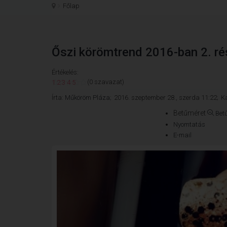
Főlap
Őszi körömtrend 2016-ban 2. ré
Értékelés:
(0 szavazat)
1
2
3
4
5
Írta:
Műköröm Pláza;
2016. szeptember 28., szerda 11:22;
Ka
Betűméret
Bet
Nyomtatás
E-mail