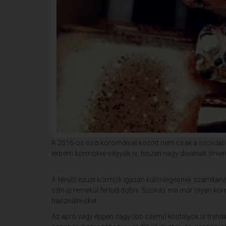
A 2016-os őszi körömdivat között nem csak a szolida
extrém körmökre vágyók is, hiszen nagy divatnak örvend
A fénylő ezüst körmök igazán különlegesnek számítanak
szín is remekül fel tud dobni. Szokás ma már olyan kör
használni őket.
Az apró vagy éppen nagyobb szemű kristályok is trendin