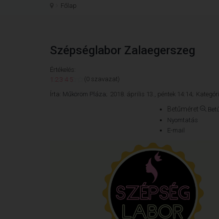
Főlap
Szépséglabor Zalaegerszeg
Értékelés:
(0 szavazat)
1
2
3
4
5
Írta:
Műköröm Pláza;
2018. április 13., péntek 14:14;
Kategór
Betűméret
Bet
Nyomtatás
E-mail