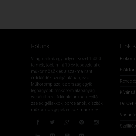
Rólunk
Fiók 
Világmárkák egy helyen! Közel 15000
Fiókom
termék, több mint 10 év tapasztalat a
Fiók tör
műkörmösök és a szakma iránt
érdeklődők szolgálatában, ez a
Rendelé
Műkörömpláza, az ország egyik
legnagyobb műköröm alapanyag
Kívánság
webáruháza! A kínálatunkban: építő
zselék, géllakkok, porcelánok, díszítők,
Összeha
műkörmös gépek és sok már kellék!
Vásárlá
Szállítás