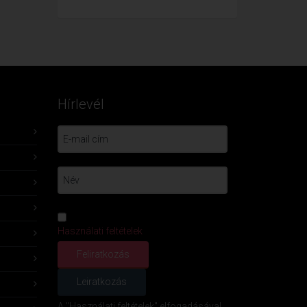
Hírlevél
Használati feltételek
A "Használati feltételek" elfogadásával