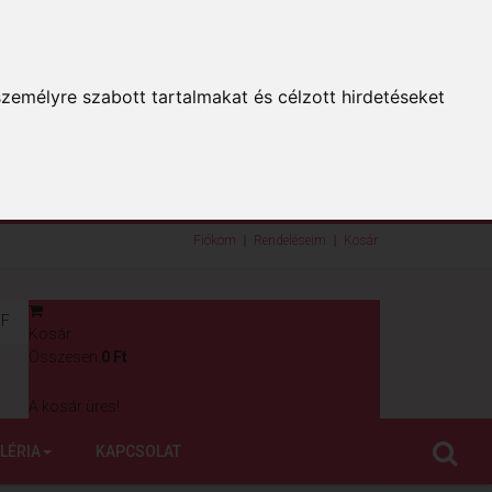
zemélyre szabott tartalmakat és célzott hirdetéseket
Fiókom
Rendeléseim
Kosár
F
Kosár
0
Összesen:
0 Ft
A kosár üres!
LÉRIA
KAPCSOLAT