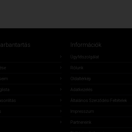
Karbantartás
Információk
Ügyfélszolgálat
lése
Rólunk
seim
Oldaltérkép
lista
Adatkezelés
sonlítás
Általános Szerződési Feltételek
s
Impresszum
Partnereink