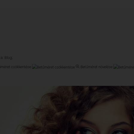
ia:
Blog;
űméret csökkentése
Betűméret növelése