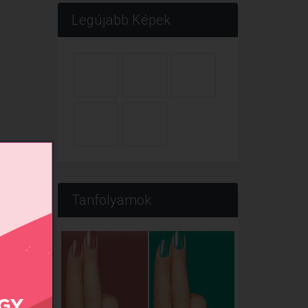
Legújabb Képek
Tanfolyamok