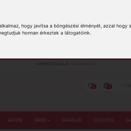
lkalmaz, hogy javítsa a böngészési élményét, azzal hogy s
megtudjuk honnan érkeztek a látogatóink.
ÜGYFÉLSZOLGÁLAT:
+36303606429
Ft
HU
0
0
AKCIÓK
HÍREK
VÁSÁRLÁS
SZÁLLÍTÁS
GA