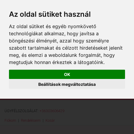
Az oldal sütiket használ
Az oldal sütiket és egyéb nyomkövető
technológiákat alkalmaz, hogy javítsa a
böngészési élményét, azzal hogy személyre
szabott tartalmakat és célzott hirdetéseket jelenít
meg, és elemzi a weboldalunk forgalmát, hogy
megtudjuk honnan érkeztek a látogatóink.
OK
Beállítások megváltoztatása
ÜGYFÉLSZOLGÁLAT:
+36303606429
Fiókom
Rendeléseim
Kosár