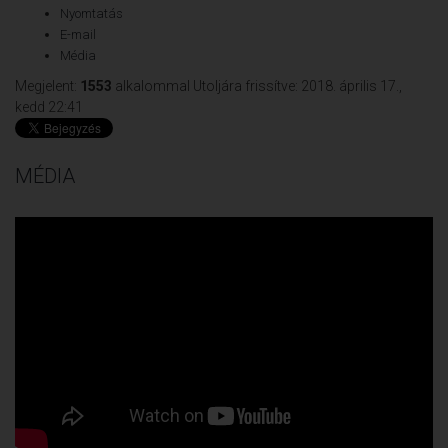
Nyomtatás
E-mail
Média
Megjelent:
1553
alkalommal
Utoljára frissítve: 2018. április 17.,
kedd 22:41
MÉDIA