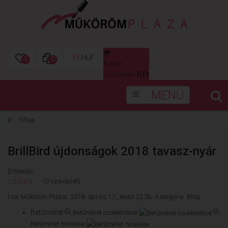
Ft
HUF
0
0
Kosár
0
Összesen:
0 Ft
MENÜ
Főlap
BrillBird újdonságok 2018 tavasz-nyár
Értékelés:
(0 szavazat)
1
2
3
4
5
Írta:
Műköröm Pláza;
2018. április 17., kedd 22:26;
Kategória:
Blog;
Betűméret
Betűméret csökkentése
Betűméret növelése