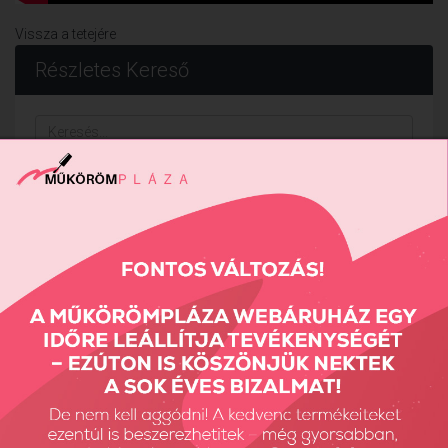
Vissza a tetejére
Részletes Kereső
Keresés...
Keresés
Fiók Karbantartás
Fiókom
Fiók törlése