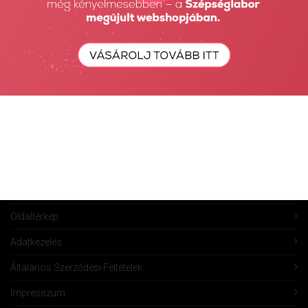
Rendeléseim
Kívánságlista
Összehasonlítás
Vásárlás
Szállítás
Információk
Ügyfélszolgálat
Rólunk
Oldaltérkép
Adatkezelés
Általános Szerződési Feltételek
Impresszum