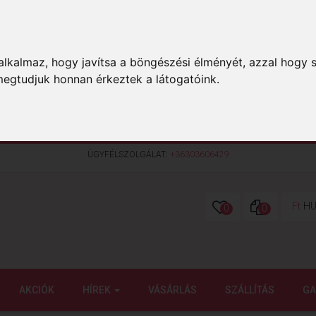
lkalmaz, hogy javítsa a böngészési élményét, azzal hogy s
megtudjuk honnan érkeztek a látogatóink.
ÜGYFÉLSZOLGÁLAT:
+36303606429
Ft
HU
0
0
AKCIÓK
HÍREK
VÁSÁRLÁS
SZÁLLÍTÁS
GA