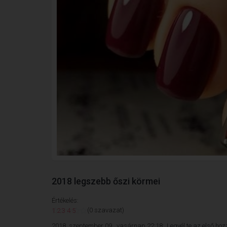
2018 legszebb őszi körmei
Értékelés:
(0 szavazat)
1
2
3
4
5
2018. szeptember 09., vasárnap 22:18;
Legyél te az első hoz