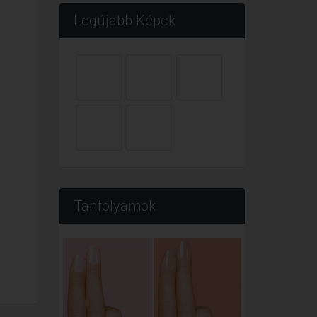
Legújabb Képek
Tanfolyamok