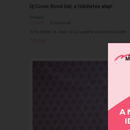
Új Cover Bond Gel, a tökéletes alap!
Értékelés:
(0 szavazat)
1
2
3
4
5
2018. október 16., kedd 12:42;
Legyél te az első hozzászóló!
TOVÁBB