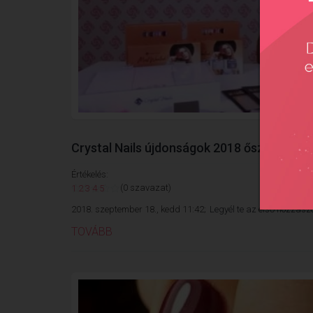
Crystal Nails újdonságok 2018 ősz/tél
Értékelés:
(0 szavazat)
1
2
3
4
5
2018. szeptember 18., kedd 11:42;
Legyél te az első hozzászó
TOVÁBB