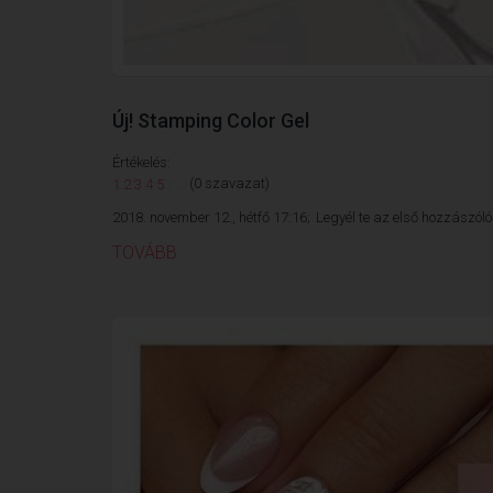
Új! Stamping Color Gel
Értékelés:
(0 szavazat)
1
2
3
4
5
2018. november 12., hétfő 17:16;
Legyél te az első hozzászóló
TOVÁBB