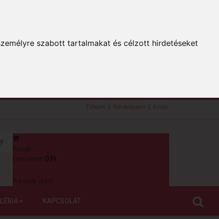
zemélyre szabott tartalmakat és célzott hirdetéseket
Fiókom
Rendeléseim
Kosár
F
Kosár
0
Összesen:
0 Ft
A kosár üres!
LÉRIA
KAPCSOLAT