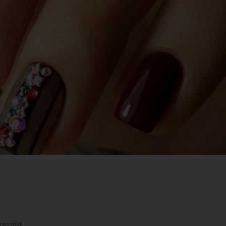
zászóló!