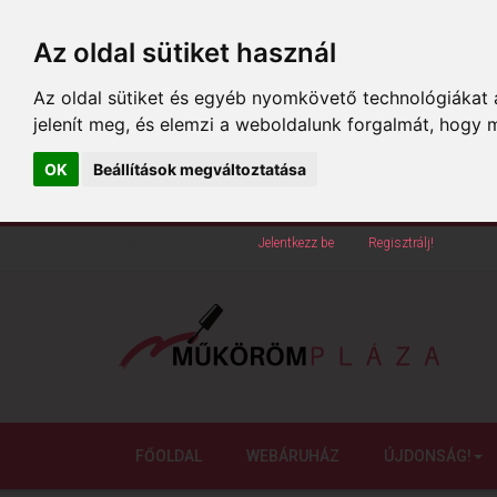
Az oldal sütiket használ
Az oldal sütiket és egyéb nyomkövető technológiákat a
jelenít meg, és elemzi a weboldalunk forgalmát, hogy 
OK
Beállítások megváltoztatása
Köszöntünk oldalunkon!
Jelentkezz be
vagy
Regisztrálj!
FŐOLDAL
WEBÁRUHÁZ
ÚJDONSÁG!