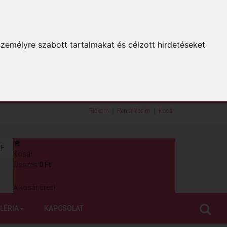
zemélyre szabott tartalmakat és célzott hirdetéseket
Fiókom
Rendeléseim
Kosár
F
Kosár
0
Összes:
0 Ft
A kosár üres!
LÉRIA
KAPCSOLAT