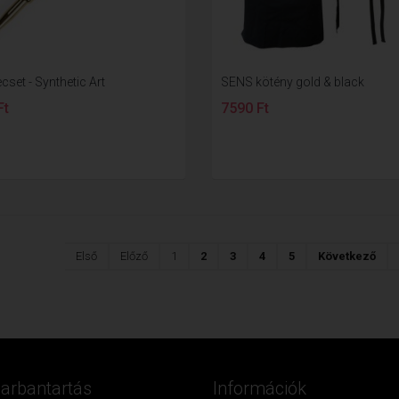
set - Synthetic Art
SENS kötény gold & black
Ft
7590 Ft
Első
Előző
1
2
3
4
5
Következő
Karbantartás
Információk