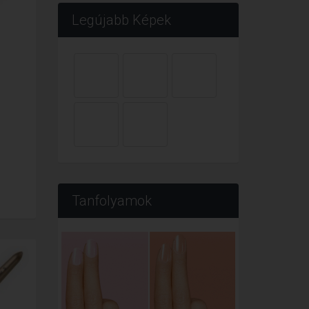
Legújabb Képek
Tanfolyamok