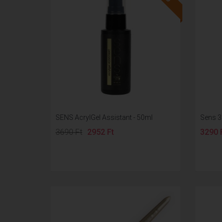
SENS AcrylGel Assistant - 50ml
Sens 3
3690 Ft
2952 Ft
3290 