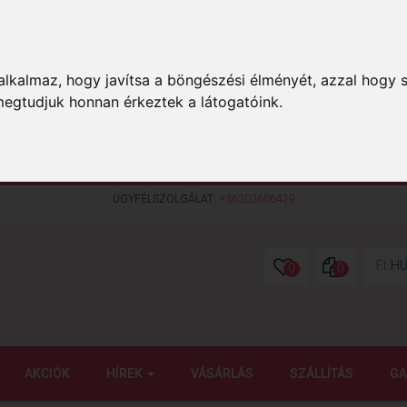
lkalmaz, hogy javítsa a böngészési élményét, azzal hogy s
megtudjuk honnan érkeztek a látogatóink.
ÜGYFÉLSZOLGÁLAT:
+36303606429
Ft
HU
0
0
AKCIÓK
HÍREK
VÁSÁRLÁS
SZÁLLÍTÁS
GA