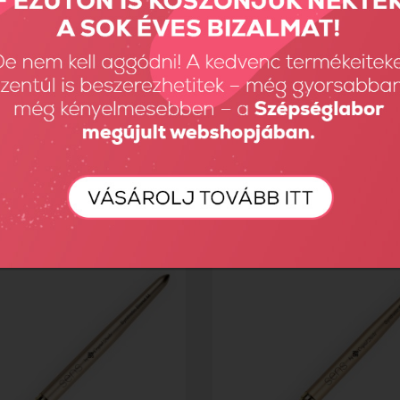
nthetic Liner ecset - L
SENS ecset - Natural Liner
Ft
6990 Ft