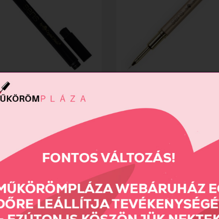
ketch pen
SENS Synthetic Liner ecset - S
Ft
4990 Ft