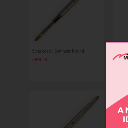
Sens ecset - Synthetic Round
SENS S
5890 Ft
1290 