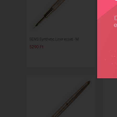
SENS Synthetic Liner ecset - M
SENS Sy
5290 Ft
5290 