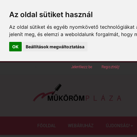
Az oldal sütiket használ
Az oldal sütiket és egyéb nyomkövető technológiákat a
jelenít meg, és elemzi a weboldalunk forgalmát, hogy 
OK
Beállítások megváltoztatása
Köszöntünk oldalunkon!
Jelentkezz be
vagy
Regisztrálj!
FŐOLDAL
WEBÁRUHÁZ
ÚJDONSÁG!