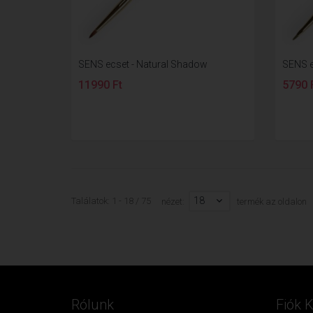
SENS ecset - Natural Shadow
SENS ec
11990 Ft
5790 
18
Találatok: 1 - 18 / 75
nézet:
termék az oldalon
Rólunk
Fiók 