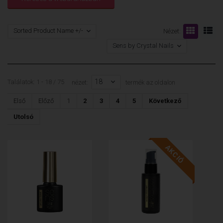
Sorted Product Name +/-
Nézet:
Sens by Crystal Nails
18
Találatok: 1 - 18 / 75
nézet:
termék az oldalon
Első
Előző
1
2
3
4
5
Következő
Utolsó
AKCIÓ