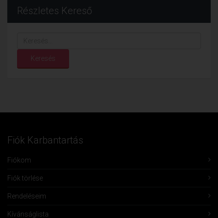
Részletes Kereső
Keresés...
Keresés
Fiók Karbantartás
Fiókom
Fiók törlése
Rendeléseim
Kívánságlista