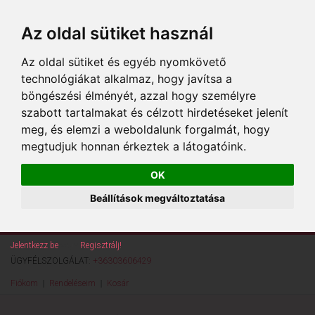
Az oldal sütiket használ
Az oldal sütiket és egyéb nyomkövető
technológiákat alkalmaz, hogy javítsa a
böngészési élményét, azzal hogy személyre
szabott tartalmakat és célzott hirdetéseket jelenít
meg, és elemzi a weboldalunk forgalmát, hogy
megtudjuk honnan érkeztek a látogatóink.
OK
Beállítások megváltoztatása
Jelentkezz be
vagy
Regisztrálj!
ÜGYFÉLSZOLGÁLAT:
+36303606429
Fiókom
Rendeléseim
Kosár