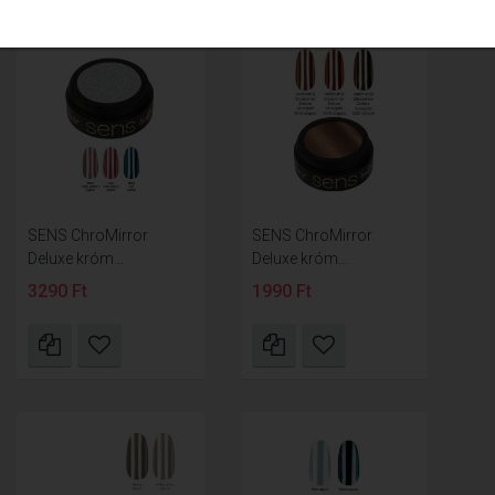
SENS ChroMirror
SENS ChroMirror
Deluxe króm...
Deluxe króm...
3290 Ft
1990 Ft