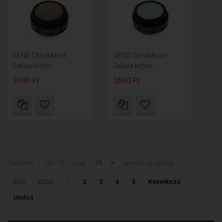
SENS ChroMirror
SENS ChroMirror
Deluxe króm...
Deluxe króm...
3690 Ft
3690 Ft
18
Találatok: 1 - 18 / 75
nézet:
termék az oldalon
Első
Előző
1
2
3
4
5
Következő
Utolsó