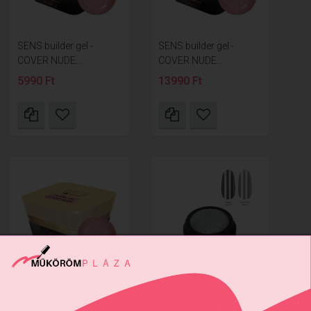
SENS builder gel -
SENS builder gel -
COVER NUDE...
COVER NUDE...
5990 Ft
13990 Ft
SENS builder gel -
SENS ChroMirror
COVER NUDE...
Deluxe króm...