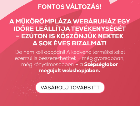
2690 Ft
3690 Ft
SENS ChroMirror
SENS ChroMirror
Deluxe króm...
Deluxe króm...
3290 Ft
3290 Ft