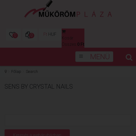
Ft
HUF
0
0
Kosár
0
Összes:
0 Ft
MENÜ
Főlap
Search
SENS BY CRYSTAL NAILS