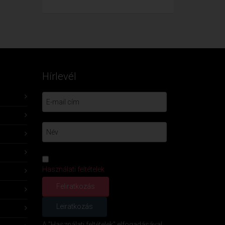
Hírlevél
Használati feltételek
A "Használati feltételek" elfogadásával