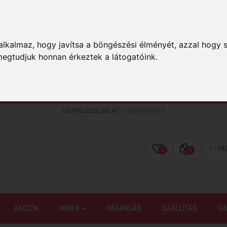
lkalmaz, hogy javítsa a böngészési élményét, azzal hogy s
megtudjuk honnan érkeztek a látogatóink.
ÜGYFÉLSZOLGÁLAT:
+36303606429
Ft
HU
0
0
AKCIÓK
HÍREK
VÁSÁRLÁS
SZÁLLÍTÁS
GA