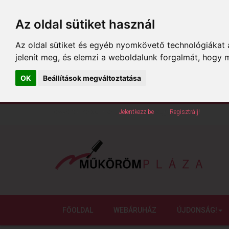
Az oldal sütiket használ
Az oldal sütiket és egyéb nyomkövető technológiákat a
jelenít meg, és elemzi a weboldalunk forgalmát, hogy 
OK
Beállítások megváltoztatása
Köszöntünk oldalunkon!
Jelentkezz be
vagy
Regisztrálj!
FŐOLDAL
WEBÁRUHÁZ
ÚJDONSÁG!