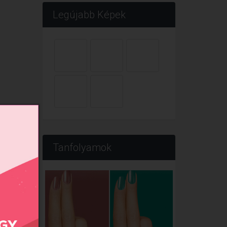
Legújabb Képek
Tanfolyamok