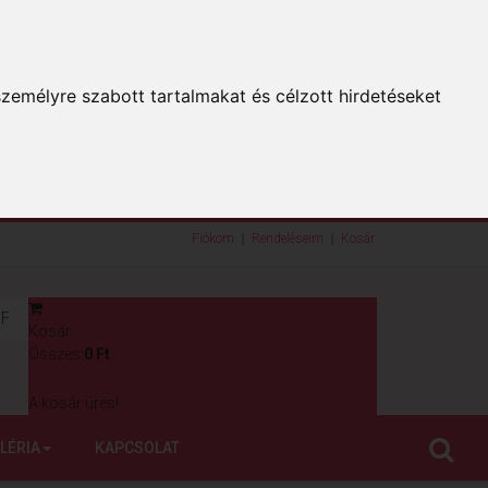
zemélyre szabott tartalmakat és célzott hirdetéseket
Fiókom
Rendeléseim
Kosár
F
Kosár
0
Összes:
0 Ft
A kosár üres!
LÉRIA
KAPCSOLAT