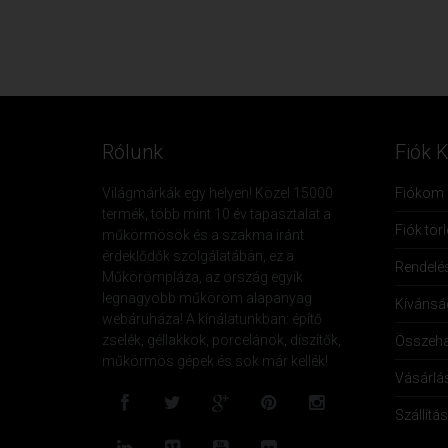
Rólunk
Fiók 
Világmárkák egy helyen! Közel 15000
Fiókom
termék, több mint 10 év tapasztalat a
Fiók tör
műkörmösök és a szakma iránt
érdeklődők szolgálatában, ez a
Rendelé
Műkörömpláza, az ország egyik
legnagyobb műköröm alapanyag
Kívánság
webáruháza! A kínálatunkban: építő
zselék, géllakkok, porcelánok, díszítők,
Összeha
műkörmös gépek és sok már kellék!
Vásárlá
Szállítás