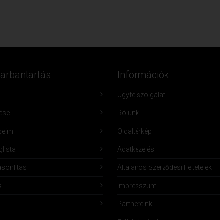
Karbantartás
Információk
Ügyfélszolgálat
lése
Rólunk
seim
Oldaltérkép
lista
Adatkezelés
sonlítás
Általános Szerződési Feltételek
s
Impresszum
Partnereink