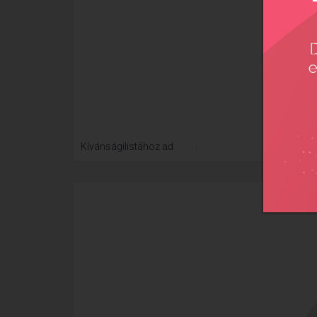
Xtre
Kívánságilistához ad