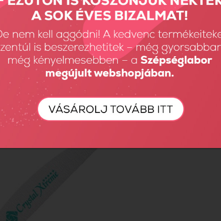
me reszelő 100/100 (lila)
690 Ft
Összehas