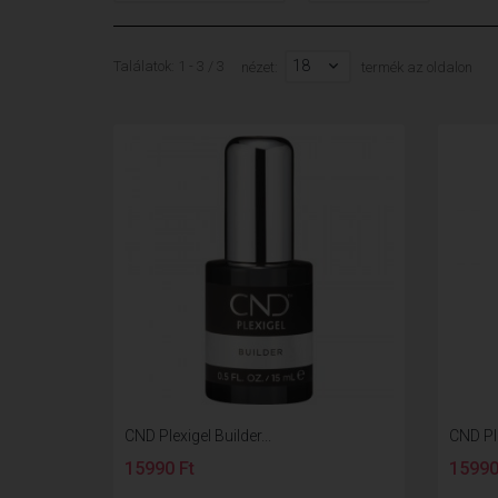
18
Találatok: 1 - 3 / 3
nézet:
termék az oldalon
CND Plexigel Builder...
CND Ple
15990 Ft
15990