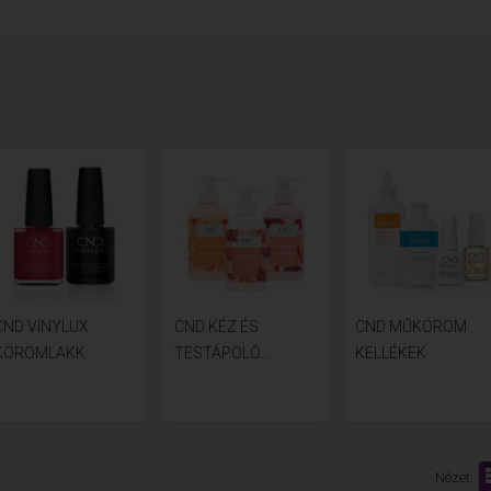
CND VINYLUX
CND KÉZ ÉS
CND MŰKÖRÖM
KÖRÖMLAKK
TESTÁPOLÓ...
KELLÉKEK
Nézet: