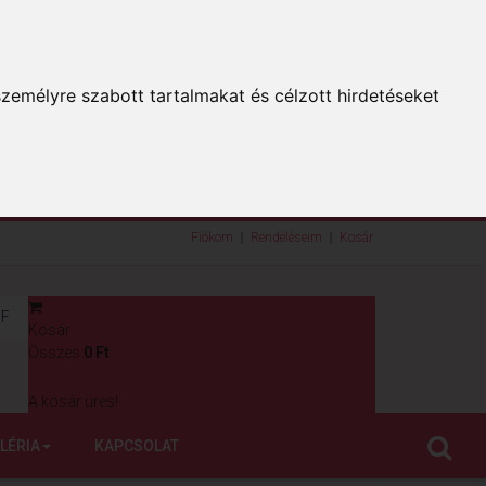
zemélyre szabott tartalmakat és célzott hirdetéseket
Fiókom
Rendeléseim
Kosár
F
Kosár
0
Összes:
0 Ft
A kosár üres!
LÉRIA
KAPCSOLAT