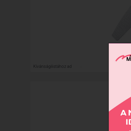
Xtre
Kívánságilistához ad