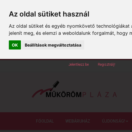
Az oldal sütiket használ
Az oldal sütiket és egyéb nyomkövető technológiákat a
jelenít meg, és elemzi a weboldalunk forgalmát, hogy 
OK
Beállítások megváltoztatása
Köszöntünk oldalunkon!
Jelentkezz be
vagy
Regisztrálj!
FŐOLDAL
WEBÁRUHÁZ
ÚJDONSÁG!