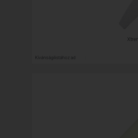
Xtre
Kívánságilistához ad