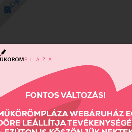
me reszelő 150/150 (kék)
690 Ft
Összehas