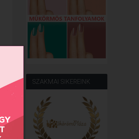
onlít
SZAKMAI SIKEREINK