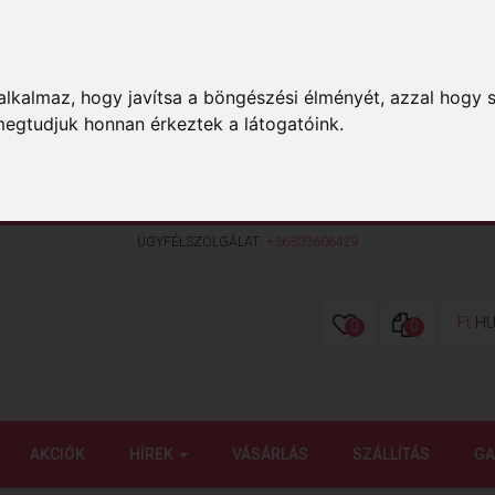
lkalmaz, hogy javítsa a böngészési élményét, azzal hogy s
megtudjuk honnan érkeztek a látogatóink.
ÜGYFÉLSZOLGÁLAT:
+36303606429
Ft
HU
0
0
AKCIÓK
HÍREK
VÁSÁRLÁS
SZÁLLÍTÁS
GA