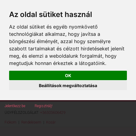
Az oldal sütiket használ
Az oldal sütiket és egyéb nyomkövető
technológiákat alkalmaz, hogy javítsa a
böngészési élményét, azzal hogy személyre
szabott tartalmakat és célzott hirdetéseket jelenít
meg, és elemzi a weboldalunk forgalmát, hogy
megtudjuk honnan érkeztek a látogatóink.
OK
Beállítások megváltoztatása
Jelentkezz be
vagy
Regisztrálj!
ÜGYFÉLSZOLGÁLAT:
+36303606429
Fiókom
Rendeléseim
Kosár