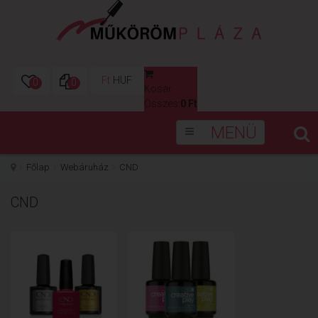
Ft
HUF
0
0
Kosár
0
Összes:
0 Ft
MENÜ
Főlap
Webáruház
CND
CND