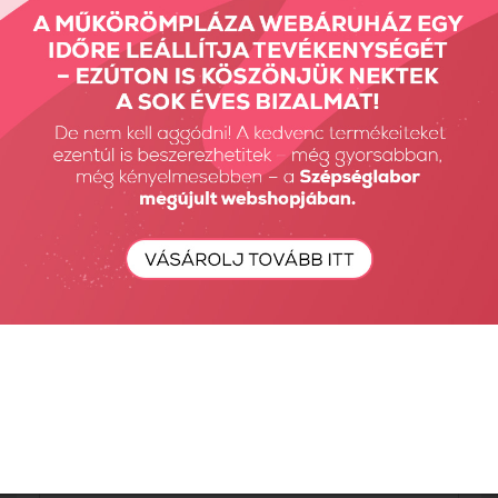
CND Plexigel Shaper...
15990 Ft
18
Találatok: 1 - 3 / 3
nézet:
termék az oldalon
Részletes Kereső
Keresés...