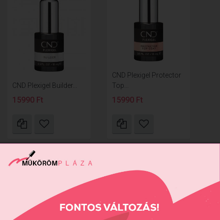
CND Plexigel Protector
CND Plexigel Builder...
Top...
15990 Ft
15990 Ft