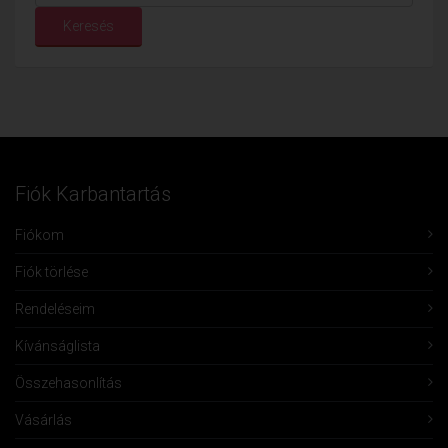
Keresés
Fiók Karbantartás
Fiókom
Fiók törlése
Rendeléseim
Kívánságlista
Összehasonlítás
Vásárlás