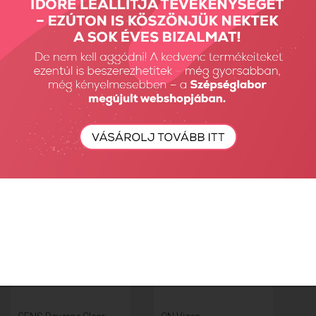
Xtreme Gel Tip Box -
SENS Reverse Clear
Rövid...
Tip...
3890 Ft
3290 Ft