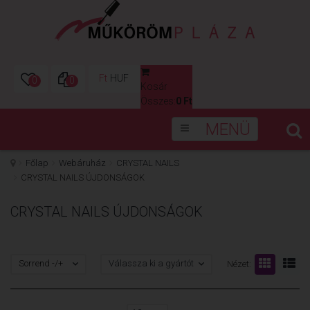
Ft
HUF
0
0
Kosár
0
Összes:
0 Ft
MENÜ
Főlap
Webáruház
CRYSTAL NAILS
CRYSTAL NAILS ÚJDONSÁGOK
CRYSTAL NAILS ÚJDONSÁGOK
Sorrend -/+
Válassza ki a gyártót
Nézet: