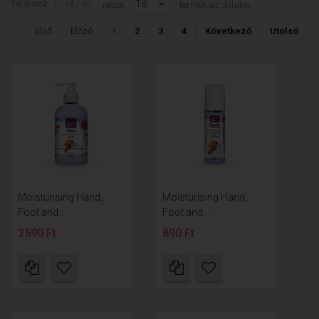
18
Találatok: 1 - 18 / 61
nézet:
termék az oldalon
Első
Előző
1
2
3
4
Következő
Utolsó
Moisturising Hand,
Moisturising Hand,
Foot and...
Foot and...
2590 Ft
890 Ft