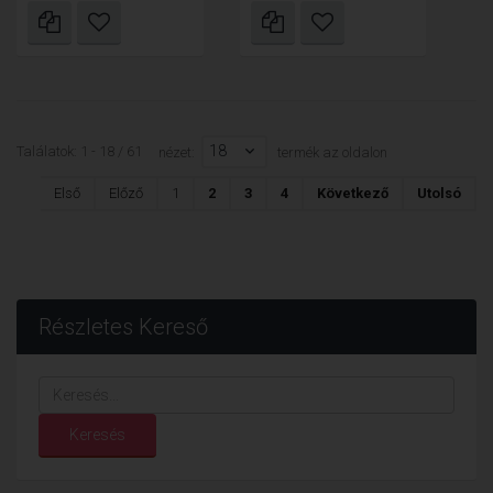
18
Találatok: 1 - 18 / 61
nézet:
termék az oldalon
Első
Előző
1
2
3
4
Következő
Utolsó
Részletes Kereső
Keresés...
Keresés