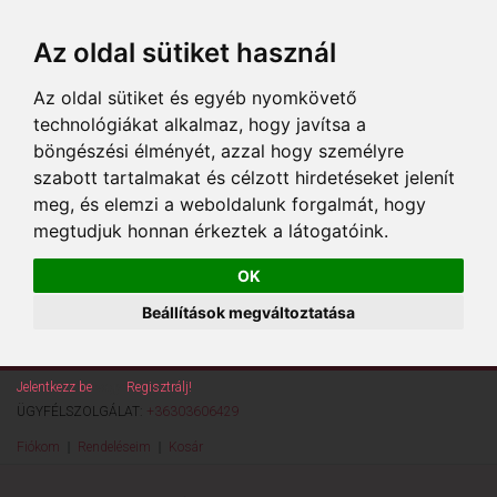
Az oldal sütiket használ
Az oldal sütiket és egyéb nyomkövető
technológiákat alkalmaz, hogy javítsa a
böngészési élményét, azzal hogy személyre
szabott tartalmakat és célzott hirdetéseket jelenít
meg, és elemzi a weboldalunk forgalmát, hogy
megtudjuk honnan érkeztek a látogatóink.
OK
Beállítások megváltoztatása
Jelentkezz be
vagy
Regisztrálj!
ÜGYFÉLSZOLGÁLAT:
+36303606429
Fiókom
Rendeléseim
Kosár