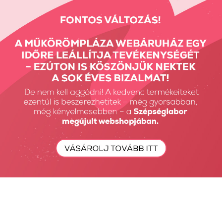
Részletes Kereső
Keresés...
Keresés
Fiók Karbantartás
Fiókom
Fiók törlése
Rendeléseim