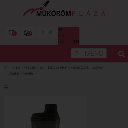
Ft
HUF
0
0
Kosár
0
Összes:
0 Ft
MENÜ
Főlap
Webáruház
Luxoya étrendkiegészítők
Egyéb
Shaker - Fekete