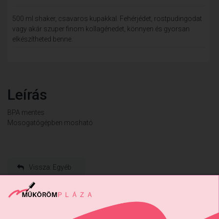
500 ml shaker, csavaros kupakkal. Fehérjédet, rostpudingodat
vagy akár szuper finom kollagénedet, könnyen és gyorsan
elkészítheted benne.
Leírás
BPA mentes
Mosogatógépben mosható
Vissza: Egyéb
Előző termék
Következő termék