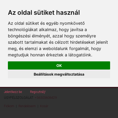
Az oldal sütiket használ
Az oldal sütiket és egyéb nyomkövető
technológiákat alkalmaz, hogy javítsa a
böngészési élményét, azzal hogy személyre
szabott tartalmakat és célzott hirdetéseket jelenít
meg, és elemzi a weboldalunk forgalmát, hogy
megtudjuk honnan érkeztek a látogatóink.
OK
Beállítások megváltoztatása
Jelentkezz be
vagy
Regisztrálj!
ÜGYFÉLSZOLGÁLAT:
+36303606429
Fiókom
Rendeléseim
Kosár