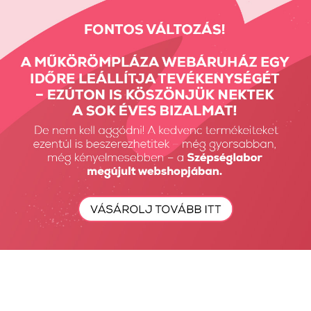
zellert, szulfitot és puhatestűeket tartalmazhat.
Vissza: Fehérjék
Előző termék
Következő termék