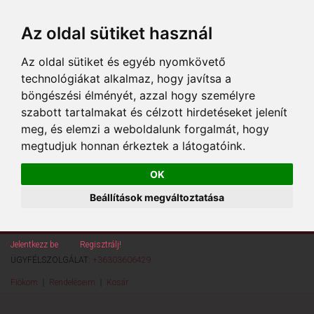
Az oldal sütiket használ
Az oldal sütiket és egyéb nyomkövető
technológiákat alkalmaz, hogy javítsa a
böngészési élményét, azzal hogy személyre
szabott tartalmakat és célzott hirdetéseket jelenít
meg, és elemzi a weboldalunk forgalmát, hogy
megtudjuk honnan érkeztek a látogatóink.
OK
Beállítások megváltoztatása
Jelentkezz be
vagy
Regisztrálj!
ÜGYFÉLSZOLGÁLAT:
+36303606429
Fiókom
Rendeléseim
Kosár