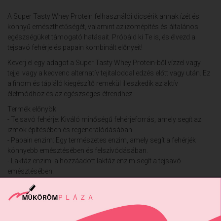
A Super Tasty Whey Protein felhasználói dicsérik annak ízét és
könnyű emészthetőségét, valamint az izomépítés és általános
egészségüket támogató hatásait. Próbáld ki Te is, és élvezd a
tejsavó fehérje és papain kombinált előnyeit!
Keverj el egy adagot a Super Tasty Whey Protein-ből vízzel vagy
tejjel vagy a kedvenc alternatív tejitaloddal edzés előtt vagy után. Ez
a finom és tápláló kiegészítő remekül illeszkedik az aktív
életmódhoz és az egészséges étrendhez.
Termék előnyök:
- Tejsavó fehérje: Kiváló minőségű fehérjeforrás, amely segít az
izmok építésében és regenerálódásában.
- Papain enzim: Egy természetes enzim, amely segít a fehérjék
könnyebb emésztésében és felszívódásában.
- Laktáz enzim: a hozzáadott laktáz enzim segít a tejsavó
emésztésében.
Felhasználási javaslat: Adjon egy adag (30g) italporhoz 250 ml
vizet vagy tejet, majd jól keverje el.
Allergén információ: Glutént, rákféléket, tojást, halat, dióféléket,