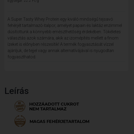
Egységár: 22.2 Ft/g
A Super Tasty Whey Protein egy kiváló minőségű tejsavó
fehérjét tartalmazó italpor, amelyet papain és laktáz enzimmel
dúsítottunk a könnyebb emészthetőség érdekében. Tökéletes
választás azok számára, akik az izomépítés mellett a finom
ízeket is előnyben részesítik! A termék fogyasztását vízzel
ajánljuk, de tejjel vagy annak alternatívájával is nyugodtan
fogyaszthatod.
Leírás