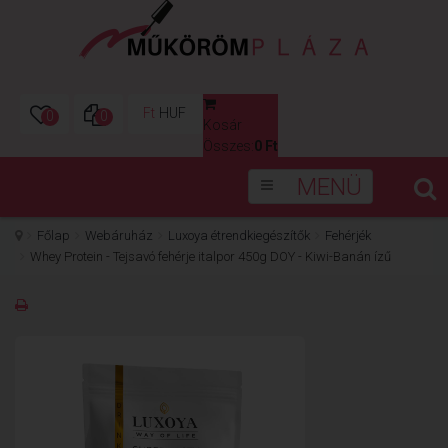
Ft
HUF
0
0
Kosár
0
Összes:
0 Ft
MENÜ
Főlap
Webáruház
Luxoya étrendkiegészítők
Fehérjék
Whey Protein - Tejsavó fehérje italpor 450g DOY - Kiwi-Banán ízű