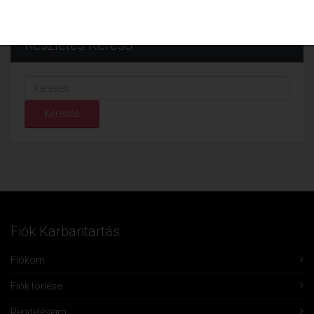
Részletes Kereső
Keresés...
Keresés
Fiók Karbantartás
Fiókom
Fiók törlése
Rendeléseim