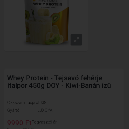
Whey Protein - Tejsavó fehérje
italpor 450g DOY - Kiwi-Banán ízű
Cikkszám: luxprot008
Gyártó
LUXOYA
9990 Ft
Fogyasztói ár