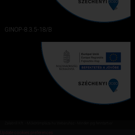
GINOP-8.3.5-18/B
Zalabrill Kft. - Műkörömpláza.hu Webáruház - Minden jog fenntartva!
Update cookies preferences