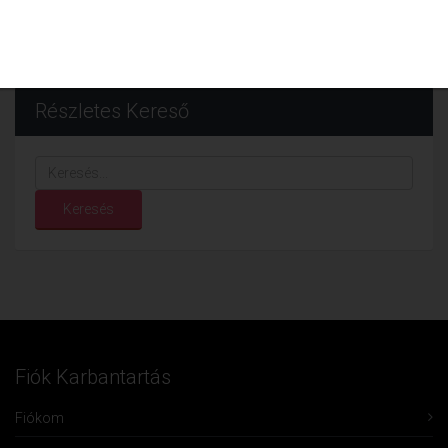
Részletes Kereső
Keresés...
Keresés
Fiók Karbantartás
Fiókom