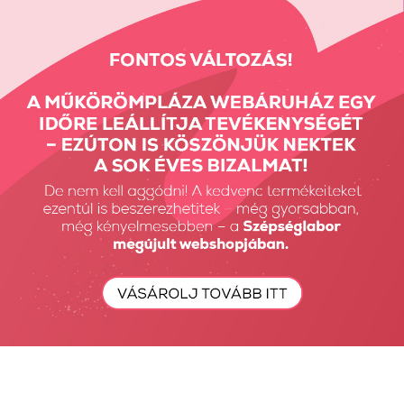
Allergén információ: Glutént, rákféléket, tojást, halat, dióféléket,
zellert, szulfitot és puhatestűeket tartalmazhat.
Vissza: Fehérjék
Előző termék
Következő termék