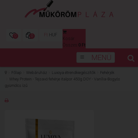
Ft
HUF
0
0
Kosár
0
Összes:
0 Ft
MENÜ
Főlap
Webáruház
Luxoya étrendkiegészítők
Fehérjék
Whey Protein - Tejsavó fehérje italpor 450g DOY - Vanília-Bogyós
gyümölcs ízű