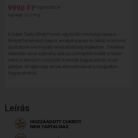
9990 Ft
Fogyasztói ár
Egységár: 22.2 Ft/g
A Super Tasty Whey Protein egy kiváló minőségű tejsavó
fehérjét tartalmazó italpor, amelyet papain és laktáz enzimmel
dúsítottunk a könnyebb emészthetőség érdekében. Tökéletes
választás azok számára, akik az izomépítés mellett a finom
ízeket is előnyben részesítik! A termék fogyasztását vízzel
ajánljuk, de tejjel vagy annak alternatívájával is nyugodtan
fogyaszthatod.
Leírás