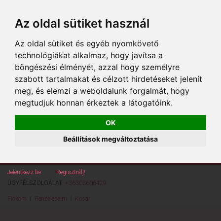
Az oldal sütiket használ
Az oldal sütiket és egyéb nyomkövető
technológiákat alkalmaz, hogy javítsa a
böngészési élményét, azzal hogy személyre
szabott tartalmakat és célzott hirdetéseket jelenít
meg, és elemzi a weboldalunk forgalmát, hogy
megtudjuk honnan érkeztek a látogatóink.
OK
Beállítások megváltoztatása
Jelentkezz be
vagy
Regisztrálj!
ÜGYFÉLSZOLGÁLAT:
+36303606429
Fiókom
Rendeléseim
Kosár