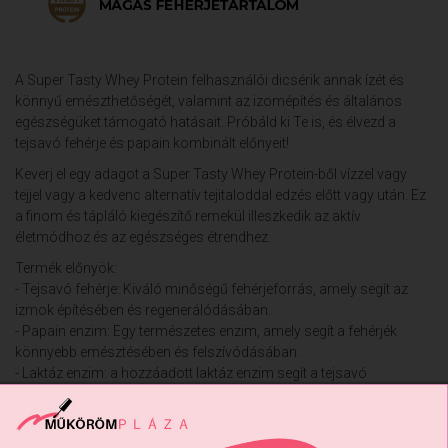
A Super Tasty Whey Protein felhasználói dicsérik annak ízét és
könnyű emészthetőségét, valamint az izomépítés és általános
egészségüket támogató hatásait. Próbáld ki Te is, és élvezd a
tejsavó fehérje és papain kombinált előnyeit!
Keverj el egy adagot a Super Tasty Whey Protein-ből vízzel vagy
tejjel vagy a kedvenc alternatív tejitaloddal edzés előtt vagy után. Ez
a finom és tápláló kiegészítő remekül illeszkedik az aktív
életmódhoz és az egészséges étrendhez.
Termék előnyök:
- Tejsavó fehérje: Kiváló minőségű fehérjeforrás, amely segít az
izmok építésében és regenerálódásában.
- Papain enzim: Egy természetes enzim, amely segít a fehérjék
könnyebb emésztésében és felszívódásában.
- Laktáz enzim: a hozzáadott laktáz enzim segít a tejsavó
emésztésében.
Felhasználási javaslat: Adjon egy adag (30g) italporhoz 250 ml
vizet vagy tejet, majd jól keverje el.