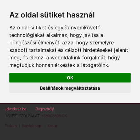
Az oldal sütiket használ
Az oldal sütiket és egyéb nyomkövető
technológiákat alkalmaz, hogy javítsa a
böngészési élményét, azzal hogy személyre
szabott tartalmakat és célzott hirdetéseket jelenít
meg, és elemzi a weboldalunk forgalmát, hogy
megtudjuk honnan érkeztek a látogatóink.
OK
Beállítások megváltoztatása
Jelentkezz be
vagy
Regisztrálj!
ÜGYFÉLSZOLGÁLAT:
+36303606429
Fiókom
Rendeléseim
Kosár