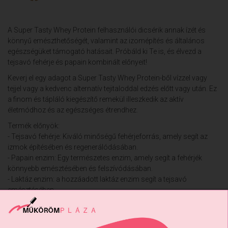
A Super Tasty Whey Protein felhasználói dicsérik annak ízét és
könnyű emészthetőségét, valamint az izomépítés és általános
egészségüket támogató hatásait. Próbáld ki Te is, és élvezd a
tejsavó fehérje és papain kombinált előnyeit!
Keverj el egy adagot a Super Tasty Whey Protein-ből vízzel vagy
tejjel vagy a kedvenc alternatív tejitaloddal edzés előtt vagy után. Ez
a finom és tápláló kiegészítő remekül illeszkedik az aktív
életmódhoz és az egészséges étrendhez.
Termék előnyök:
- Tejsavó fehérje: Kiváló minőségű fehérjeforrás, amely segít az
izmok építésében és regenerálódásában.
- Papain enzim: Egy természetes enzim, amely segít a fehérjék
könnyebb emésztésében és felszívódásában.
- Laktáz enzim: a hozzáadott laktáz enzim segít a tejsavó
emésztésében.
Felhasználási javaslat: Adjon egy adag (30g) italporhoz 250 ml
vizet vagy tejet, majd jól keverje el.