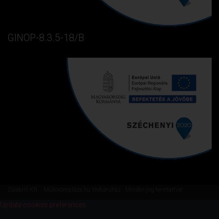
GINOP-8.3.5-18/B
Zalabrill Kft. - Műkörömpláza.hu Webáruház - Minden jog fenntartva!
Update cookies preferences