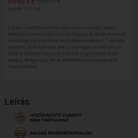
9990 Ft
Fogyasztói ár
Egységár: 22.2 Ft/g
A Super Tasty Whey Protein egy kiváló minőségű tejsavó
fehérjét tartalmazó italpor, amelyet papain és laktáz enzimmel
dúsítottunk a könnyebb emészthetőség érdekében. Tökéletes
választás azok számára, akik az izomépítés mellett a finom
ízeket is előnyben részesítik! A termék fogyasztását vízzel
ajánljuk, de tejjel vagy annak alternatívájával is nyugodtan
fogyaszthatod.
Leírás