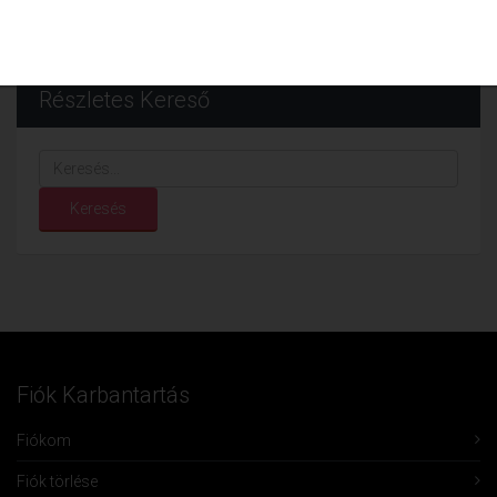
Részletes Kereső
Keresés...
Keresés
Fiók Karbantartás
Fiókom
Fiók törlése