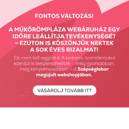
Allergén információ: Glutént, rákféléket, tojást, halat, dióféléket,
zellert, szulfitot és puhatestűeket tartalmazhat.
Vissza: Fehérjék
Előző termék
Következő termék