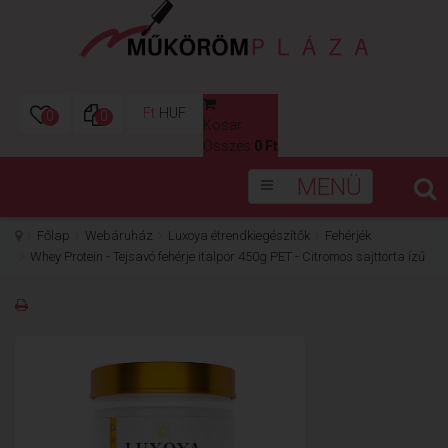
Ft
HUF
0
0
Kosár
0
Összes:
0 Ft
MENÜ
Főlap
Webáruház
Luxoya étrendkiegészítők
Fehérjék
Whey Protein - Tejsavó fehérje italpor 450g PET - Citromos sajttorta ízű