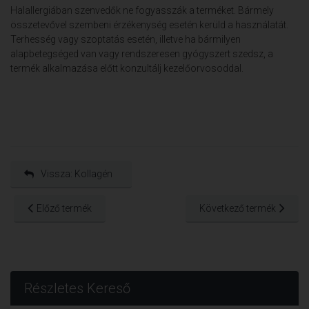
Halallergiában szenvedők ne fogyasszák a terméket. Bármely
összetevővel szembeni érzékenység esetén kerüld a használatát.
Terhesség vagy szoptatás esetén, illetve ha bármilyen
alapbetegséged van vagy rendszeresen gyógyszert szedsz, a
termék alkalmazása előtt konzultálj kezelőorvosoddal.
Vissza: Kollagén
Előző termék
Következő termék
Részletes Kereső