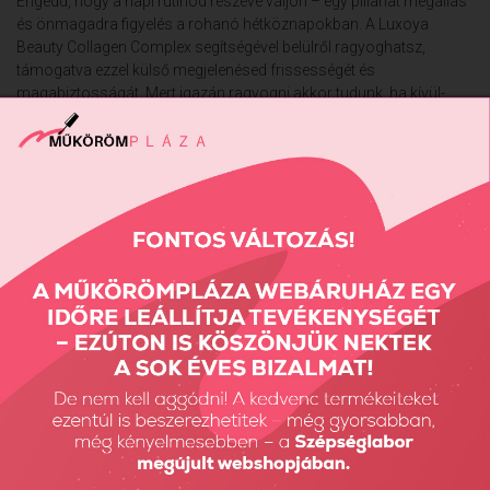
Engedd, hogy a napi rutinod részévé váljon – egy pillanat megállás
és önmagadra figyelés a rohanó hétköznapokban. A Luxoya
Beauty Collagen Complex segítségével belülről ragyoghatsz,
támogatva ezzel külső megjelenésed frissességét és
magabiztosságát. Mert igazán ragyogni akkor tudunk, ha kívül-
belül egyensúlyban vagyunk – és ebben nyújt inspiráló
támogatást ez a különleges szépségital.
Termékelőnyök
Marha- és halkollagén komplex - 10 000 mg hidrolizált
marha- és 1000 mg halkollagén peptid kombinációja.
Biotin és cink a szépségért - Ezek a fontos mikrotápanyagok
hozzájárulnak a haj, a bőr és a köröm normál állapotának
fenntartásához.
Magas dózisú C-vitamin - Adagonként 500 mg C-vitaminnal
segíti a normál kollagénképződést.
Hialuronsav - Bőrünk és ízületeink természetes alkotóeleme,
elsősorban vízmegkötő képességéről ismert.
Hibiszkusz kivonat - Gondosan válogatott összetevők és
természetes aromák a frissesség és tudatosság jegyében.
Összetevők