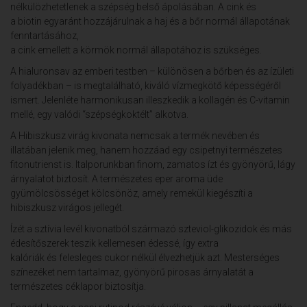
nélkülözhetetlenek a szépség belső ápolásában. A cink és
a biotin egyaránt hozzájárulnak a haj és a bőr normál állapotának
fenntartásához,
a cink emellett a körmök normál állapotához is szükséges.
A hialuronsav az emberi testben – különösen a bőrben és az ízületi
folyadékban – is megtalálható, kiváló vízmegkötő képességéről
ismert. Jelenléte harmonikusan illeszkedik a kollagén és C-vitamin
mellé, egy valódi “szépségkoktélt” alkotva.
A Hibiszkusz virág kivonata nemcsak a termék nevében és
illatában jelenik meg, hanem hozzáad egy csipetnyi természetes
fitonutrienst is. Italporunkban finom, zamatos ízt és gyönyörű, lágy
árnyalatot biztosít. A természetes eper aroma üde
gyümölcsösséget kölcsönöz, amely remekül kiegészíti a
hibiszkusz virágos jellegét.
Ízét a sztívia levél kivonatból származó szteviol-glikozidok és más
édesítőszerek teszik kellemesen édessé, így extra
kalóriák és felesleges cukor nélkül élvezhetjük azt. Mesterséges
színezéket nem tartalmaz, gyönyörű pirosas árnyalatát a
természetes céklapor biztosítja.