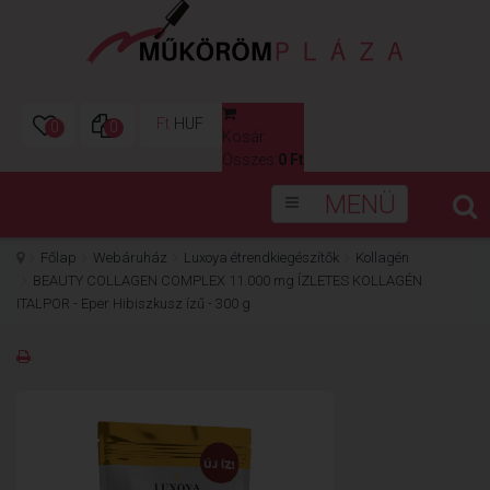
Ft
HUF
0
0
Kosár
0
Összes:
0 Ft
MENÜ
Főlap
Webáruház
Luxoya étrendkiegészítők
Kollagén
BEAUTY COLLAGEN COMPLEX 11.000 mg ÍZLETES KOLLAGÉN
ITALPOR - Eper Hibiszkusz ízű - 300 g