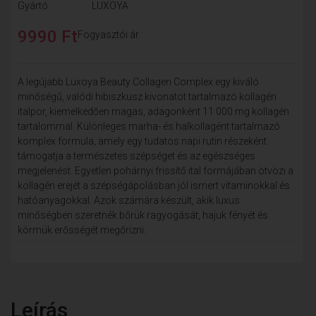
Gyártó
LUXOYA
9990 Ft
Fogyasztói ár
A legújabb Luxoya Beauty Collagen Complex egy kiváló
minőségű, valódi hibiszkusz kivonatot tartalmazó kollagén
italpor, kiemelkedően magas, adagonként 11 000 mg kollagén
tartalommal. Különleges marha- és halkollagént tartalmazó
komplex formula, amely egy tudatos napi rutin részeként
támogatja a természetes szépséget és az egészséges
megjelenést. Egyetlen pohárnyi frissítő ital formájában ötvözi a
kollagén erejét a szépségápolásban jól ismert vitaminokkal és
hatóanyagokkal. Azok számára készült, akik luxus
minőségben szeretnék bőrük ragyogását, hajuk fényét és
körmük erősségét megőrizni.
Leírás