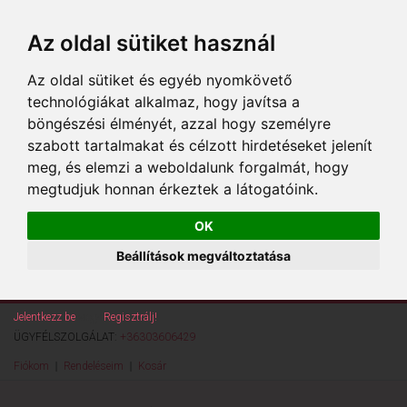
Az oldal sütiket használ
Az oldal sütiket és egyéb nyomkövető
technológiákat alkalmaz, hogy javítsa a
böngészési élményét, azzal hogy személyre
szabott tartalmakat és célzott hirdetéseket jelenít
meg, és elemzi a weboldalunk forgalmát, hogy
megtudjuk honnan érkeztek a látogatóink.
OK
Beállítások megváltoztatása
Jelentkezz be
vagy
Regisztrálj!
ÜGYFÉLSZOLGÁLAT:
+36303606429
Fiókom
Rendeléseim
Kosár