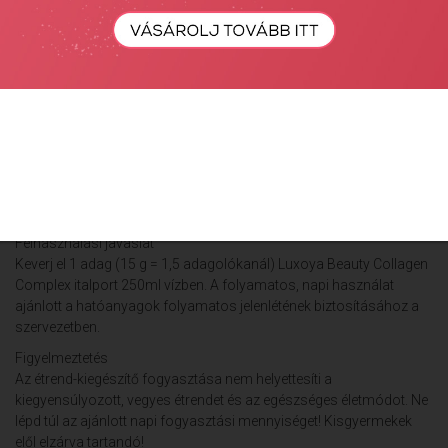
Hidrolizált kollagén (marha), hidrolizált kollagén (hal), inulin, L-
aszkorbinsav (C-vitamin), nátrium-hialuronát (hialuronsav),
cink-glükonát (cink), D-biotin, étkezési sav (citromsav),
természetes aromák (eper, hibiszkusz), színezék (céklapor), só,
édesítőszerek (szukralóz; sztívia levél kivonatból származó
szteviol-glikozidok), csomósodást gátló anyag (kalcium-
sztearát).
Allergén információ: Halat tartalmaz (halkollagén formájában). A
termék olyan üzemben készült, amely glutént, tejtermékeket, szóját,
tojást, zellert, mustárt, halat, kagyló- és rákféléket is feldolgoz.
Felhasználási javaslat
Keverj el 1 adag (15 g = 1,5 adagolókanál) Luxoya Beauty Collagen
Complex italport 250ml vízben. A folyamatos, napi használat
ajánlott a hatóanyagok folyamatos jelenlétének biztosításához a
szervezetben.
Figyelmeztetés
Az étrend-kiegészítő fogyasztása nem helyettesíti a
kiegyensúlyozott, vegyes étrendet és az egészséges életmódot. Ne
lépd túl az ajánlott napi fogyasztási mennyiséget! Kisgyermekek
elől elzárva tartandó!