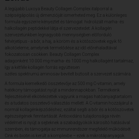
A legújabb Luxoya Beauty Collagen Complex italporral a
szépségápolás új dimenzióját ismerheted meg. Ez a különleges
formula egyszerre kényeztet és támogat: hidrolizált marha- és
halkollagén peptidekkel látja el szervezetedet. A kollagén
szervezetünkben legnagyobb mennyiségben előforduló
fehérjetípus - a bőr, a haj, a köröm és a kötőszövetek egyik fő
alkotóeleme, amelynek termelődése az idő előrehaladtával
fokozatosan csökken. Beauty Collagen Complex
adagonként 10 000 mg marha- és 1000 mg halkollagént tartalmaz,
így a kétféle kollagén forrás együttesen
széles spektrumú aminosav bevitelt biztosít a szervezet számára.
A formula kiemelkedő összetevője az 500 mg C-vitamin, amely
hatékony támogatást nyújt a mindennapokban. Termékeink
fejlesztésénél elkötelezettek vagyunk a magas hatóanyagtartalom
és a tudatos összetevő-választás mellett. A C-vitamin hozzájárul a
normál kollagénképződéshez, ezáltal segíti a bőr és a kötőszövetek
egészségének fenntartását. Antioxidáns tulajdonsága révén
védelmet is nyújt a sejteknek a szabadgyökök károsító hatásával
szemben, és támogatja az immunrendszer megfelelő működését.
Cink és biotin is került a komplexbe – ezek a mikrotápanyagok