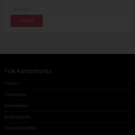
Keresés...
Keresés
Fiók Karbantartás
Fiókom
Fiók törlése
Rendeléseim
Kívánságlista
Összehasonlítás