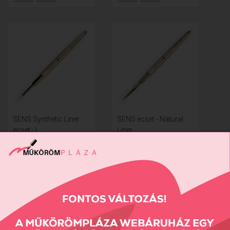
SENS Synthetic Liner
SENS ecset - Natural
ecset - L
Liner
5290 Ft
6990 Ft