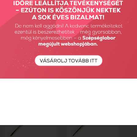
SENS Synthetic Blend
SENS Synthetic Blend
ecset - S
ecset - M
4990 Ft
4990 Ft