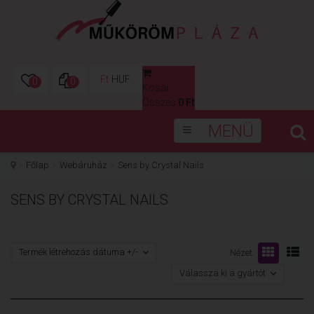
Ft
HUF
0
0
Kosár
0
Összes:
0 Ft
MENÜ
Főlap
Webáruház
Sens by Crystal Nails
SENS BY CRYSTAL NAILS
Termék létrehozás dátuma +/-
Nézet:
Válassza ki a gyártót