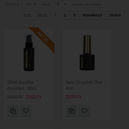
18
Találatok: 1 - 18 / 43
nézet:
termék az oldalon
Első
Előző
1
2
3
Következő
Utolsó
AKCIÓ
SENS AcrylGel
Sens 3G polish Clear -
Assistant - 50ml
4ml
3690 Ft
2952 Ft
3290 Ft