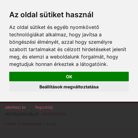
Az oldal sütiket használ
Az oldal sütiket és egyéb nyomkövető
technológiákat alkalmaz, hogy javítsa a
böngészési élményét, azzal hogy személyre
szabott tartalmakat és célzott hirdetéseket jelenít
meg, és elemzi a weboldalunk forgalmát, hogy
megtudjuk honnan érkeztek a látogatóink.
OK
Beállítások megváltoztatása
Jelentkezz be
vagy
Regisztrálj!
ÜGYFÉLSZOLGÁLAT:
+36303606429
Fiókom
Rendeléseim
Kosár