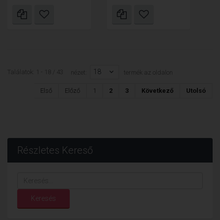
18
Találatok: 1 - 18 / 43
nézet:
termék az oldalon
Első
Előző
1
2
3
Következő
Utolsó
Részletes Kereső
Keresés...
Keresés