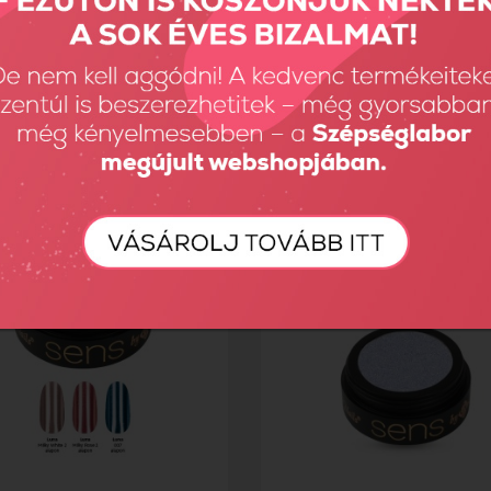
pider - Clear 5 ml
Sens 3G polish Clear - 4ml
Ft
3290 Ft