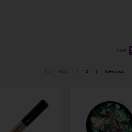
Nézet:
Első
Előző
1
2
3
Következő