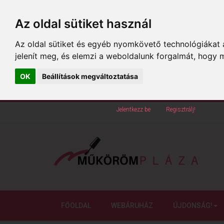
Az oldal sütiket használ
Az oldal sütiket és egyéb nyomkövető technológiákat a
jelenít meg, és elemzi a weboldalunk forgalmát, hogy 
OK
Beállítások megváltoztatása
Köszöntünk oldalunkon!
Jelentkezz be
vagy
Regisztrálj!
FŐOLDAL
WEBÁRUHÁZ
ÚJDONSÁG!