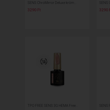
SENS ChroMirror Deluxe króm...
SENS C
3290 Ft
3290 
TPO FREE SENS 3G HEMA Free...
SENS Re