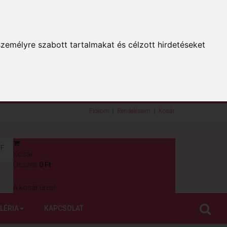
zemélyre szabott tartalmakat és célzott hirdetéseket
Fiókom
Rendeléseim
Kosár
F
Kosár
0
Összes:
0 Ft
A kosár üres!
LÉRIA
KAPCSOLAT