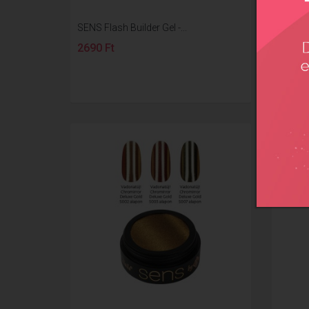
SENS Flash Builder Gel -...
SENS S
2690 Ft
3290 