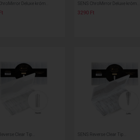
hroMirror Deluxe króm...
SENS ChroMirror Deluxe króm...
Ft
3290 Ft
verse Clear Tip...
SENS Reverse Clear Tip...