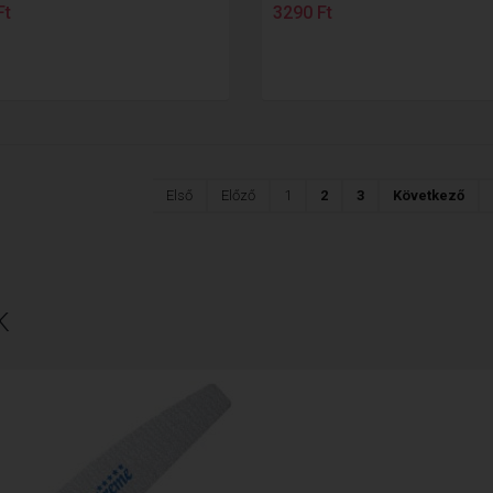
Ft
3290 Ft
Első
Előző
1
2
3
Következő
K