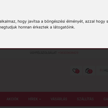
lkalmaz, hogy javítsa a böngészési élményét, azzal hogy s
megtudjuk honnan érkeztek a látogatóink.
ÜGYFÉLSZOLGÁLAT:
+36303606429
Ft
HU
0
0
AKCIÓK
HÍREK
VÁSÁRLÁS
SZÁLLÍTÁS
GA