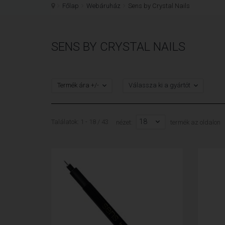
Főlap
Webáruház
Sens by Crystal Nails
SENS BY CRYSTAL NAILS
Termék ára +/-
Válassza ki a gyártót
18
Találatok: 1 - 18 / 43
nézet:
termék az oldalon