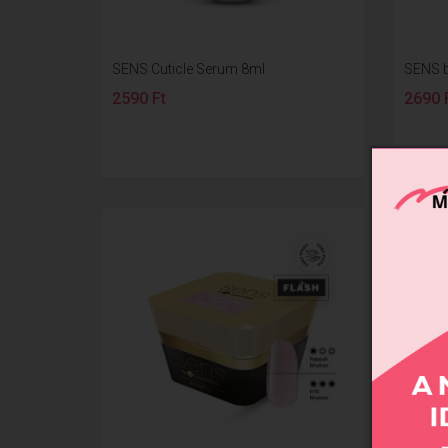
SENS Cuticle Serum 8ml
SENS b
2590 Ft
2690 