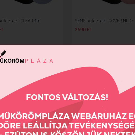
uilder gel - CLEAR 4ml
SENS builder gel - COVER NUDE..
Ft
2690 Ft