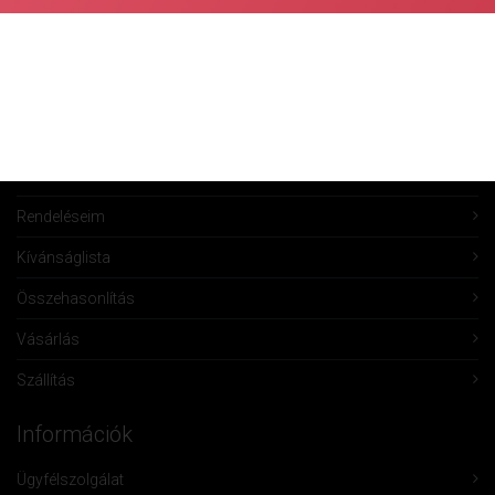
Fiók Karbantartás
Fiókom
Fiók törlése
Rendeléseim
Kívánságlista
Összehasonlítás
Vásárlás
Szállítás
Információk
Ügyfélszolgálat