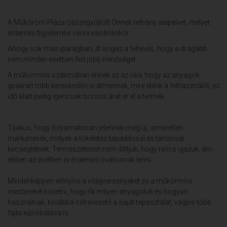
A Műköröm Pláza összegyűjtött Önnek néhány alapelvet, melyet
érdemes figyelembe venni vásárláskor.
Ahogy sok más iparágban, itt is igaz a feltevés, hogy a drágább
nem minden esetben fed jobb minőséget.
A műkörmös szakmában ennek az az oka, hogy az anyagok
gyakran több kereskedőn is átmennek, mire elérik a felhasználót, ez
idő alatt pedig igencsak borsos árat ér el a termék.
Tipikus, hogy folyamatosan jelennek meg új, ismeretlen
márkanevek, melyek a tökéletes tapadással és tartással
kecsegtetnek. Természetesen nem állítjuk, hogy nincs igazuk, ám
ebben az esetben is érdemes óvatosnak lenni.
Mindenképpen előnyös a világversenyeket és a műkörmös
mestereket követni, hogy ők milyen anyagokat és hogyan
használnak, továbbá célravezető a saját tapasztalat, vagyis több
fajta kipróbálása is.