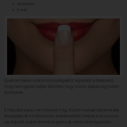
Nyomtatás
E-mail
Gyakran hallani műkörmös kollégáktól, leginkább a fiataloktól,
hogy nem igazán tudják eldönteni, hogy milyen alapanyag mellett
döntsenek.
E helyzetet a piac sem könnyíti meg, hiszem manapság temérdek
anyagfajta áll a műkörösök rendelkezésére, melyek közt sokszor
egy képzett szakembernek is igencsak nehéz lehet kiigazodni.