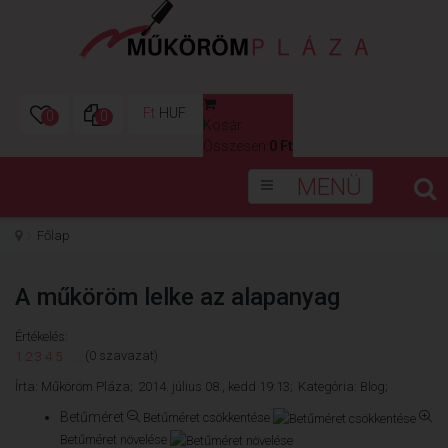
Ft
HUF
0
0
Kosár
0
Összesen:
0 Ft
MENÜ
Főlap
A műköröm lelke az alapanyag
Értékelés:
(0 szavazat)
1
2
3
4
5
Írta:
Műköröm Pláza;
2014. július 08., kedd 19:13;
Kategória:
Blog;
Betűméret
Betűméret csökkentése
Betűméret növelése