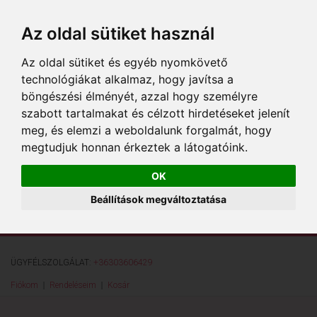
Az oldal sütiket használ
Az oldal sütiket és egyéb nyomkövető
technológiákat alkalmaz, hogy javítsa a
böngészési élményét, azzal hogy személyre
szabott tartalmakat és célzott hirdetéseket jelenít
meg, és elemzi a weboldalunk forgalmát, hogy
megtudjuk honnan érkeztek a látogatóink.
OK
Beállítások megváltoztatása
ÜGYFÉLSZOLGÁLAT:
+36303606429
Fiókom
Rendeléseim
Kosár