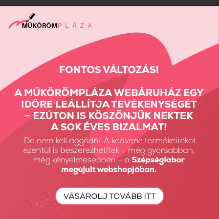
Műkörmös alapanyagra lenne szüksége?
Akkor keresse fel webáruházunkat és válogasson kedvére
termékeink közül!
Megjelent:
2082
alkalommal
Vissza a tetejére
Részletes Kereső
Keresés...
Keresés