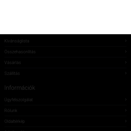
Fiókom
Fiók törlése
Rendeléseim
Kívánságlista
Összehasonlítás
Vásárlás
Szállítás
Információk
Ügyfélszolgálat
Rólunk
Oldaltérkép