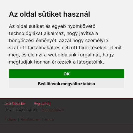
Az oldal sütiket használ
Az oldal sütiket és egyéb nyomkövető
technológiákat alkalmaz, hogy javítsa a
böngészési élményét, azzal hogy személyre
szabott tartalmakat és célzott hirdetéseket jelenít
meg, és elemzi a weboldalunk forgalmát, hogy
megtudjuk honnan érkeztek a látogatóink.
OK
Beállítások megváltoztatása
Jelentkezz be
vagy
Regisztrálj!
ÜGYFÉLSZOLGÁLAT:
+36303606429
Fiókom
Rendeléseim
Kosár