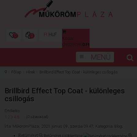
Ft
HUF
0
0
Kosár
0
Összesen:
0 Ft
MENÜ
Főlap
Hírek
Brillbird Effect Top Coat - különleges csillogás
Brillbird Effect Top Coat - különleges
csillogás
Értékelés:
(0 szavazat)
1
2
3
4
5
Írta:
MűkörömPláza;
2021. június 09., szerda 09:47;
Kategória:
Blog;
Betűméret
Betűméret csökkentése