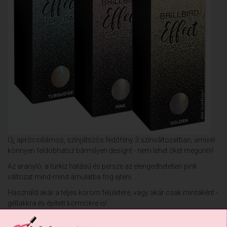
Új, aprócsillámos, színjátszós fedőfény 3 színváltozatban, amivel
könnyen feldobhatsz bármilyen designt - nem lehet őket megunni!
Az aranyló, a türkiz hatású és persze az elengedhetetlen pink
változat mind-mind ámulatba fog ejteni.
Használd akár a teljes köröm felületére, vagy akár csak mintaként -
géllakkra és épített körmökre is!
Fixálásmentes.