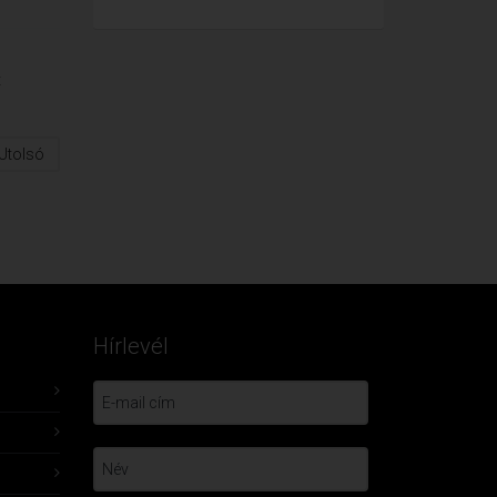
t
Utolsó
Hírlevél