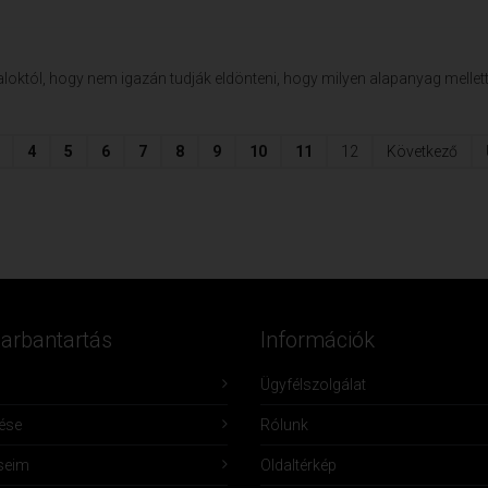
aloktól, hogy nem igazán tudják eldönteni, hogy milyen alapanyag mellet
4
5
6
7
8
9
10
11
12
Következő
Karbantartás
Információk
Ügyfélszolgálat
lése
Rólunk
seim
Oldaltérkép