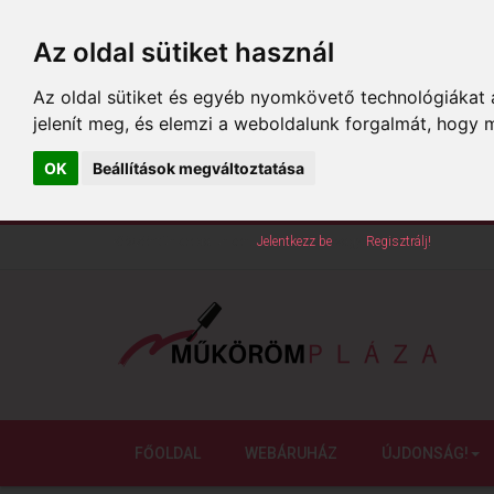
Az oldal sütiket használ
Az oldal sütiket és egyéb nyomkövető technológiákat a
jelenít meg, és elemzi a weboldalunk forgalmát, hogy 
OK
Beállítások megváltoztatása
Köszöntünk oldalunkon!
Jelentkezz be
vagy
Regisztrálj!
FŐOLDAL
WEBÁRUHÁZ
ÚJDONSÁG!