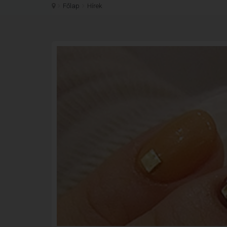
Főlap
Hírek