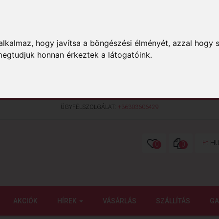
lkalmaz, hogy javítsa a böngészési élményét, azzal hogy s
megtudjuk honnan érkeztek a látogatóink.
ÜGYFÉLSZOLGÁLAT:
+36303606429
Ft
HU
0
0
AKCIÓK
HÍREK
VÁSÁRLÁS
SZÁLLÍTÁS
GA