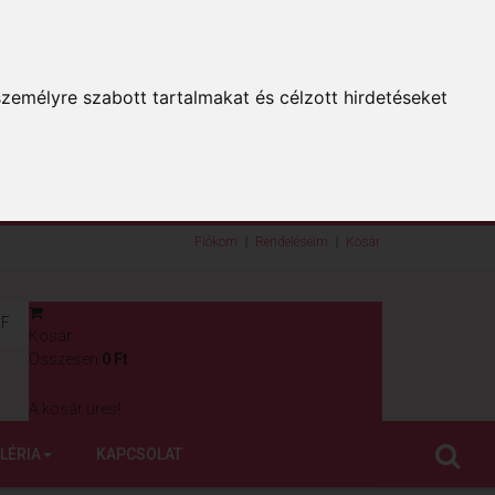
zemélyre szabott tartalmakat és célzott hirdetéseket
Fiókom
Rendeléseim
Kosár
F
Kosár
0
Összesen:
0 Ft
A kosár üres!
LÉRIA
KAPCSOLAT