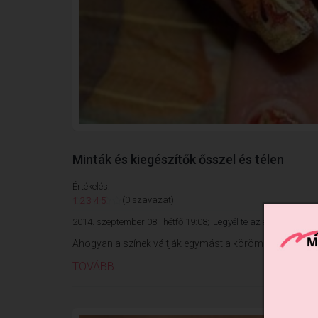
Minták és kiegészítők ősszel és télen
Értékelés:
(0 szavazat)
1
2
3
4
5
2014. szeptember 08., hétfő 19:08;
Legyél te az első hozzászó
Ahogyan a színek váltják egymást a köröm divatban, úgy 
TOVÁBB