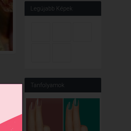
Legújabb Képek
Tanfolyamok