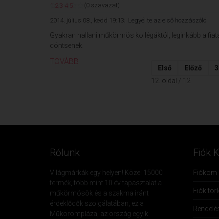
(0 szavazat)
1
2
3
4
5
2014. július 08., kedd 19:13;
Legyél te az első hozzászóló!
Gyakran hallani műkörmös kollégáktól, leginkább a fiat
döntsenek.
TOVÁBB
Első
Előző
3
12. oldal / 12
Rólunk
Fiók 
Világmárkák egy helyen! Közel 15000
Fiókom
termék, több mint 10 év tapasztalat a
Fiók tör
műkörmösök és a szakma iránt
érdeklődők szolgálatában, ez a
Rendelé
Műkörömpláza, az ország egyik