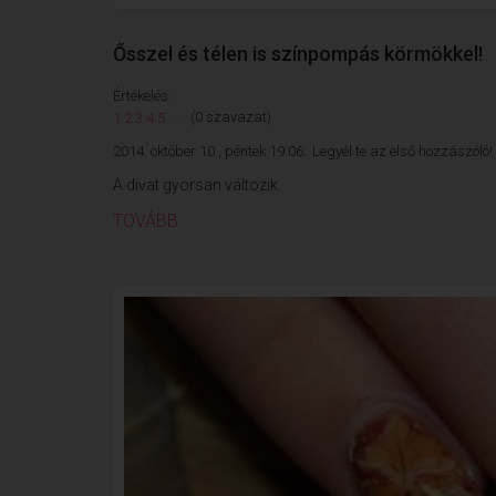
Ősszel és télen is színpompás körmökkel!
Értékelés:
(0 szavazat)
1
2
3
4
5
2014. október 10., péntek 19:06;
Legyél te az első hozzászóló!
A divat gyorsan változik.
TOVÁBB