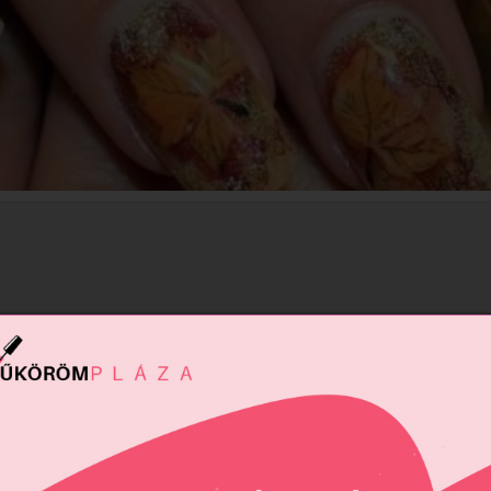
ló!
új trendek jelentkeznek a különböző díszítőelemek tekintetében is.