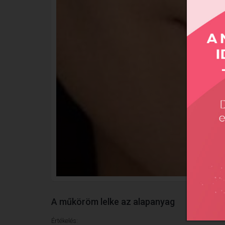
A műköröm lelke az alapanyag
Értékelés: