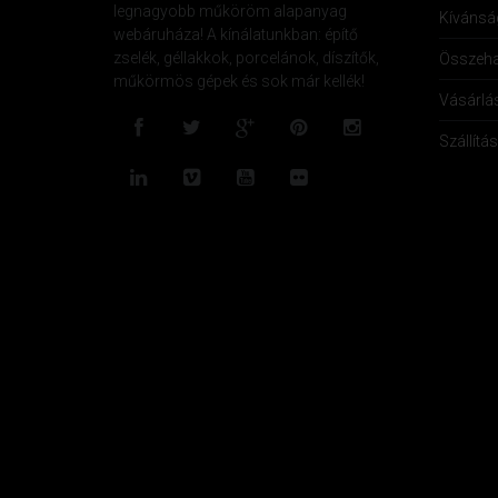
legnagyobb műköröm alapanyag
Kívánság
webáruháza! A kínálatunkban: építő
zselék, géllakkok, porcelánok, díszítők,
Összeha
műkörmös gépek és sok már kellék!
Vásárlá
Szállítás