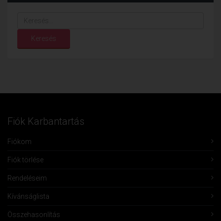
Keresés...
Keresés
Fiók Karbantartás
Fiókom
Fiók törlése
Rendeléseim
Kívánságlista
Összehasonlítás