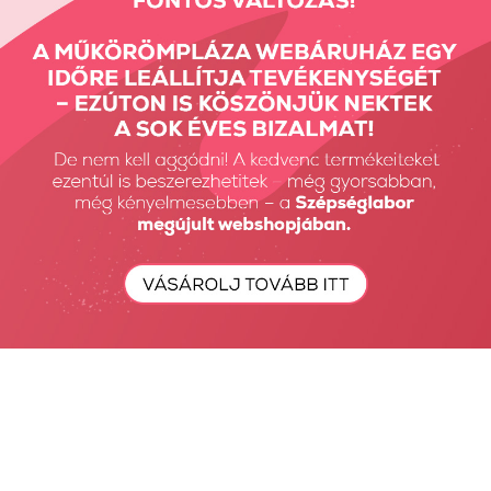
2in1 - alapozó és
Ridge Filler -
fedőlakk...
barázdakitöltő...
1190 Ft
1190 Ft