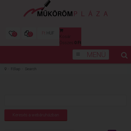
Ft
HUF
0
0
Kosár
0
Összes:
0 Ft
MENÜ
Főlap
Search