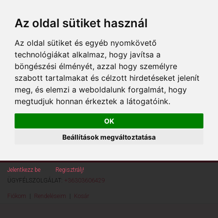
Az oldal sütiket használ
Az oldal sütiket és egyéb nyomkövető
technológiákat alkalmaz, hogy javítsa a
böngészési élményét, azzal hogy személyre
szabott tartalmakat és célzott hirdetéseket jelenít
meg, és elemzi a weboldalunk forgalmát, hogy
megtudjuk honnan érkeztek a látogatóink.
OK
Beállítások megváltoztatása
Jelentkezz be
vagy
Regisztrálj!
ÜGYFÉLSZOLGÁLAT:
+36303606429
Fiókom
Rendeléseim
Kosár