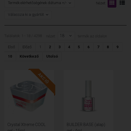
Termék elérhetőségének dátuma +/-
Nézet:
Válassza ki a gyártót
18
Találatok: 1 - 18 / 4298
nézet:
termék az oldalon
Első
Előző
1
2
3
4
5
6
7
8
9
10
Következő
Utolsó
AKCIÓ
Crystal Xtreme COOL
BUILDER BASE (alap)
gel - 15ml
gel - 4ml