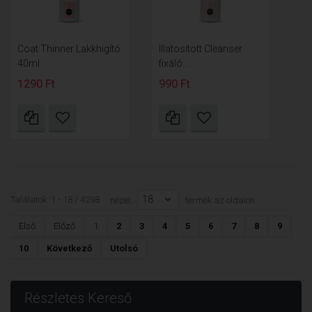
Coat Thinner Lakkhigító
Illatosított Cleanser
40ml
fixáló...
1290 Ft
990 Ft
18
Találatok: 1 - 18 / 4298
nézet:
termék az oldalon
Első
Előző
1
2
3
4
5
6
7
8
9
10
Következő
Utolsó
Részletes Kereső