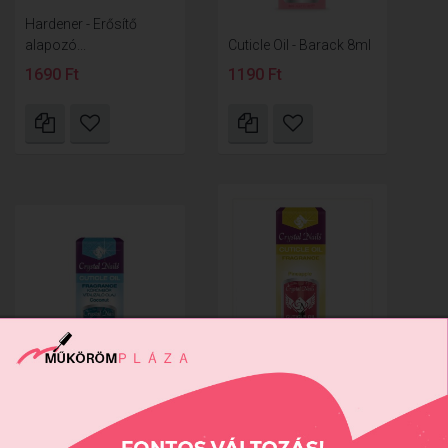
Hardener - Erősítő
alapozó...
Cuticle Oil - Barack 8ml
1690 Ft
1190 Ft
Cuticle Oil - Ananász
Cuticle Oil - Kókusz 8ml
8ml
1190 Ft
1190 Ft