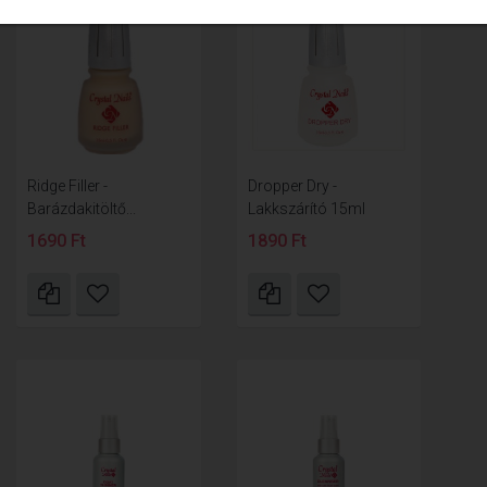
Ridge Filler -
Dropper Dry -
Barázdakitöltő...
Lakkszárító 15ml
1690 Ft
1890 Ft