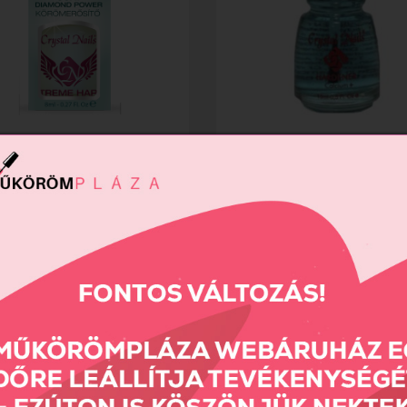
 Hard - körömerősítő...
Hardener - Erősítő alapozó...
Ft
1690 Ft