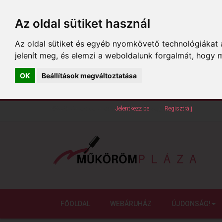
Az oldal sütiket használ
Az oldal sütiket és egyéb nyomkövető technológiákat a
jelenít meg, és elemzi a weboldalunk forgalmát, hogy 
OK
Beállítások megváltoztatása
Köszöntünk oldalunkon!
Jelentkezz be
vagy
Regisztrálj!
FŐOLDAL
WEBÁRUHÁZ
ÚJDONSÁG!