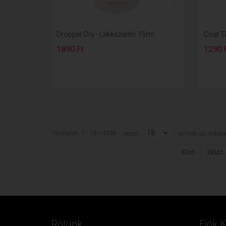
Dropper Dry - Lakkszárító 15ml
Coat T
1890 Ft
1290 
18
Találatok: 1 - 18 / 4298
nézet:
termék az oldalo
Első
Előző
Rólunk
Fiók 