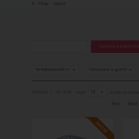
Főlap
Search
Termékazonosító +/-
Válassza ki a gyártót
18
Találatok: 1 - 18 / 4298
nézet:
termék az oldalo
Első
Előző
AKCIÓ