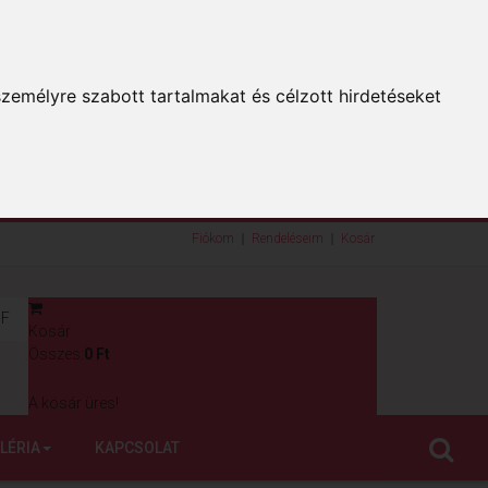
zemélyre szabott tartalmakat és célzott hirdetéseket
Fiókom
Rendeléseim
Kosár
F
Kosár
0
Összes:
0 Ft
A kosár üres!
LÉRIA
KAPCSOLAT