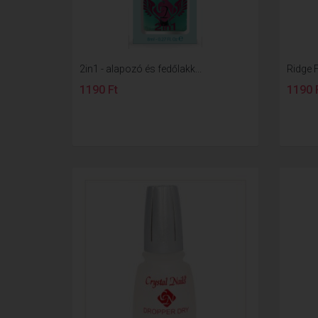
2in1 - alapozó és fedőlakk...
Ridge Fi
1190 Ft
1190 