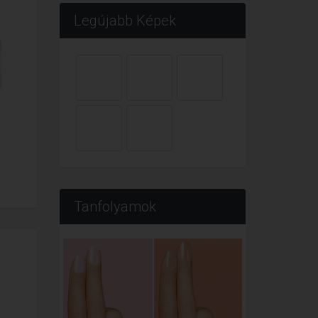
Legújabb Képek
Tanfolyamok