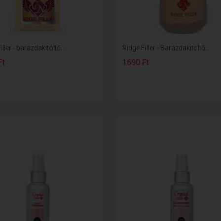
ller - barázdakitöltő...
Ridge Filler - Barázdakitöltő...
Ft
1690 Ft