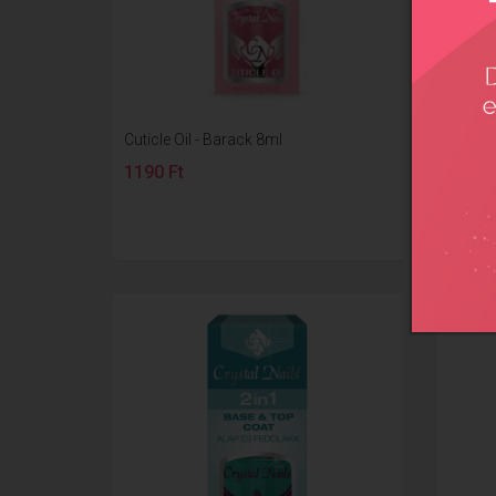
Cuticle Oil - Barack 8ml
Cuticle
1190 Ft
1190 