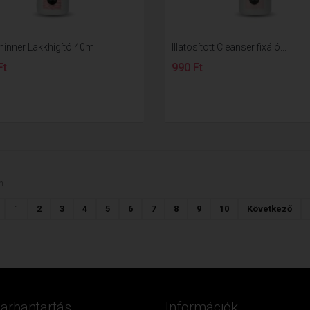
hinner Lakkhigító 40ml
Illatosított Cleanser fixáló...
Ft
990 Ft
n
1
2
3
4
5
6
7
8
9
10
Következő
Karbantartás
Információk