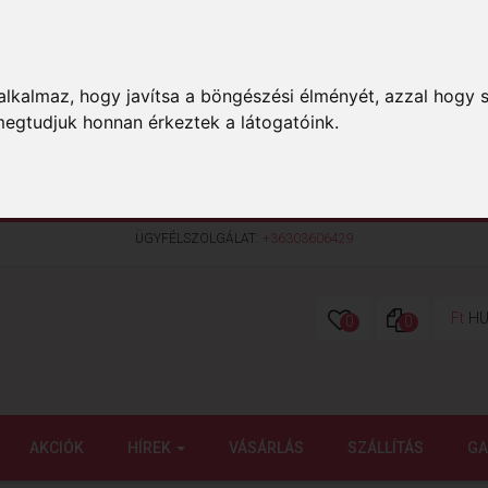
lkalmaz, hogy javítsa a böngészési élményét, azzal hogy s
megtudjuk honnan érkeztek a látogatóink.
ÜGYFÉLSZOLGÁLAT:
+36303606429
Ft
HU
0
0
AKCIÓK
HÍREK
VÁSÁRLÁS
SZÁLLÍTÁS
GA