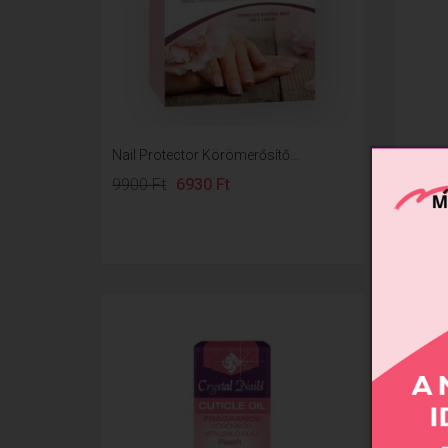
Nail Protector Körömerősítő...
Xtreme
9900 Ft
6930 Ft
1190 