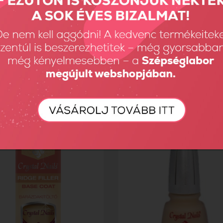
 Oil - Kókusz 8ml
Cuticle Oil - Ananász 8ml
Ft
1190 Ft