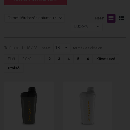
Termék létrehozás dátuma +/-
Nézet:
LUXOYA
18
Találatok: 1 - 18 / 93
nézet:
termék az oldalon
Első
Előző
1
2
3
4
5
6
Következő
Utolsó