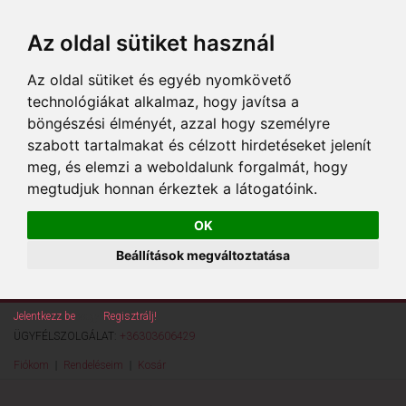
Az oldal sütiket használ
Az oldal sütiket és egyéb nyomkövető
technológiákat alkalmaz, hogy javítsa a
böngészési élményét, azzal hogy személyre
szabott tartalmakat és célzott hirdetéseket jelenít
meg, és elemzi a weboldalunk forgalmát, hogy
megtudjuk honnan érkeztek a látogatóink.
OK
Beállítások megváltoztatása
Jelentkezz be
vagy
Regisztrálj!
ÜGYFÉLSZOLGÁLAT:
+36303606429
Fiókom
Rendeléseim
Kosár