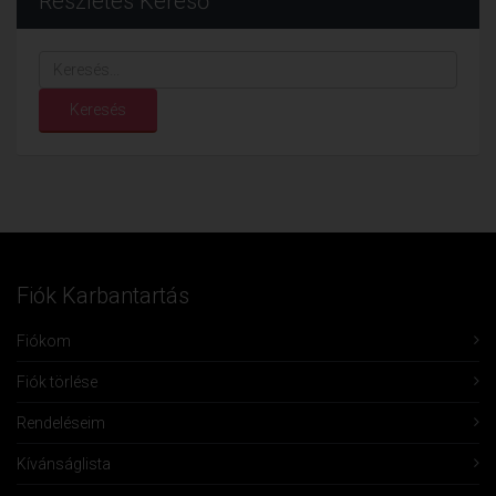
Részletes Kereső
Keresés...
Keresés
Fiók Karbantartás
Fiókom
Fiók törlése
Rendeléseim
Kívánságlista