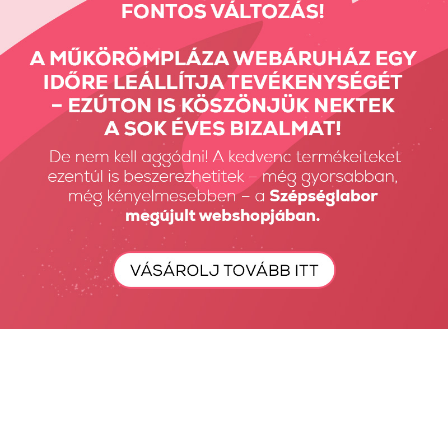
Whey Protein -
Whey Protein -
Tejsavó...
Tejsavó...
9990 Ft
9990 Ft