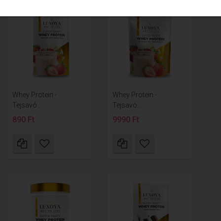
Whey Protein -
Whey Protein -
Tejsavó...
Tejsavó...
890 Ft
9990 Ft