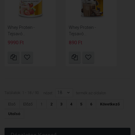
Whey Protein -
Whey Protein -
Tejsavó...
Tejsavó...
9990 Ft
890 Ft
18
Találatok: 1 - 18 / 93
nézet:
termék az oldalon
Első
Előző
1
2
3
4
5
6
Következő
Utolsó