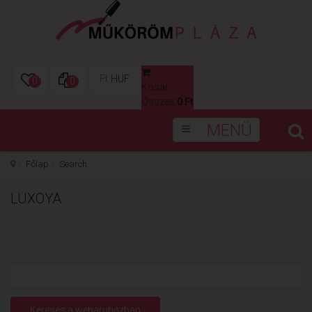
Ft
HUF
0
0
Kosár
0
Összes:
0 Ft
MENÜ
Főlap
Search
LUXOYA