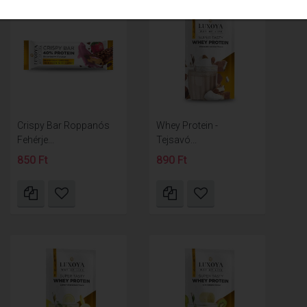
Crispy Bar Roppanós
Whey Protein -
Fehérje...
Tejsavó...
850 Ft
890 Ft