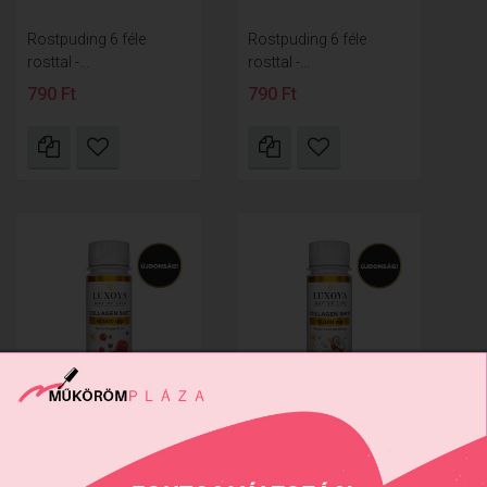
Rostpuding 6 féle
Rostpuding 6 féle
rosttal -...
rosttal -...
790 Ft
790 Ft
COLLAGEN SHOT
COLLAGEN SHOT
10.000 mg...
10.000 mg...
850 Ft
850 Ft