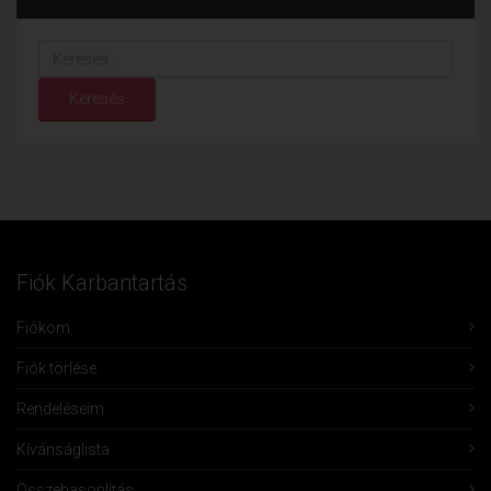
Keresés...
Keresés
Fiók Karbantartás
Fiókom
Fiók törlése
Rendeléseim
Kívánságlista
Összehasonlítás