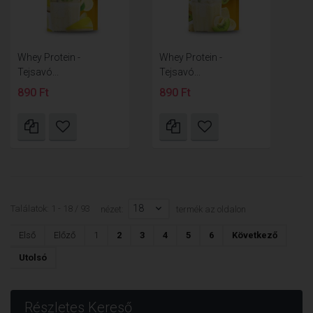
Whey Protein -
Whey Protein -
Tejsavó...
Tejsavó...
890 Ft
890 Ft
18
Találatok: 1 - 18 / 93
nézet:
termék az oldalon
Első
Előző
1
2
3
4
5
6
Következő
Utolsó
Részletes Kereső