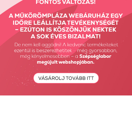
Crispy Bar Roppanós
Vitamintartó - Fehér
Fehérje...
850 Ft
850 Ft