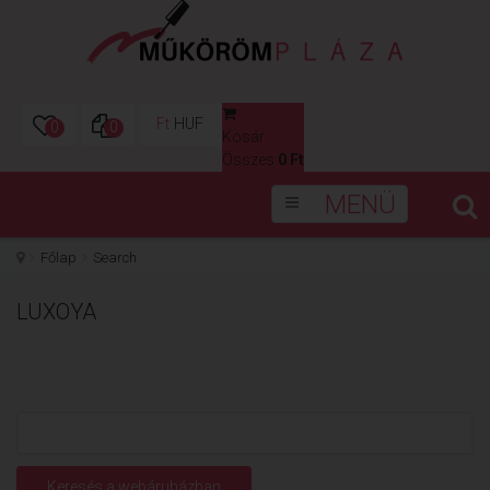
Ft
HUF
0
0
Kosár
0
Összes:
0 Ft
MENÜ
Főlap
Search
LUXOYA