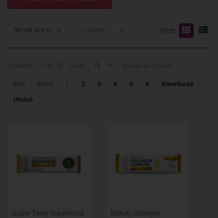
Termék ára +/-
LUXOYA
Nézet:
18
Találatok: 1 - 18 / 93
nézet:
termék az oldalon
Első
Előző
1
2
3
4
5
6
Következő
Utolsó
Super Tasty Superfood
Beauty Collagen