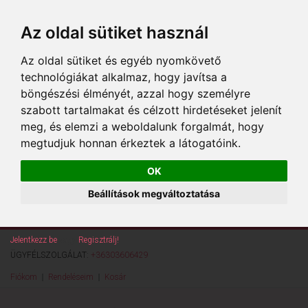
Az oldal sütiket használ
Az oldal sütiket és egyéb nyomkövető
technológiákat alkalmaz, hogy javítsa a
böngészési élményét, azzal hogy személyre
szabott tartalmakat és célzott hirdetéseket jelenít
meg, és elemzi a weboldalunk forgalmát, hogy
megtudjuk honnan érkeztek a látogatóink.
OK
Beállítások megváltoztatása
Jelentkezz be
vagy
Regisztrálj!
ÜGYFÉLSZOLGÁLAT:
+36303606429
Fiókom
Rendeléseim
Kosár