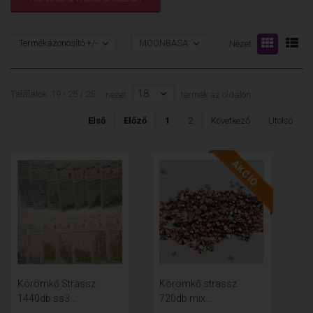
Termékazonosító +/-
MOONBASA
Nézet:
18
Találatok: 19 - 25 / 25
nézet:
termék az oldalon
Első
Előző
1
2
Következő
Utolsó
AKCIÓ
Körömkő Strassz
Körömkő strassz
1440db ss3...
720db mix...