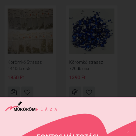
Körömkő Strassz
Körömkő strassz
1440db ss5...
720db mix...
1850 Ft
1390 Ft