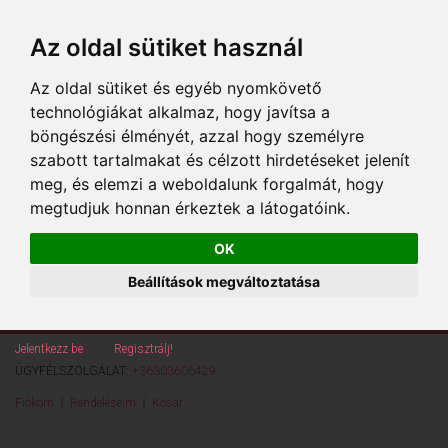
Az oldal sütiket használ
Az oldal sütiket és egyéb nyomkövető
technológiákat alkalmaz, hogy javítsa a
böngészési élményét, azzal hogy személyre
szabott tartalmakat és célzott hirdetéseket jelenít
meg, és elemzi a weboldalunk forgalmát, hogy
megtudjuk honnan érkeztek a látogatóink.
OK
Beállítások megváltoztatása
Jelentkezz be
vagy
Regisztrálj!
ÜGYFÉLSZOLGÁLAT:
+36303606429
Fiókom
Rendeléseim
Kosár