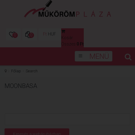
Ft
HUF
0
0
Kosár
0
Összes:
0 Ft
MENÜ
Főlap
Search
MOONBASA