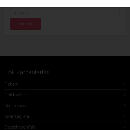
Keresés...
Keresés
Fiók Karbantartás
Fiókom
Fiók törlése
Rendeléseim
Kívánságlista
Összehasonlítás