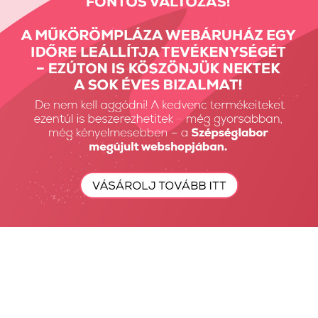
Körömkő strassz
720db mix...
1390 Ft
18
Találatok: 19 - 25 / 25
nézet:
termék az oldalon
Első
Előző
1
2
Következő
Utolsó
Részletes Kereső