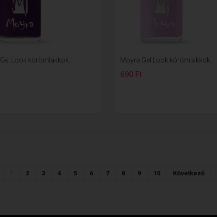
Gel Look körömlakkok...
Moyra Gel Look körömlakkok...
t
690 Ft
1
2
3
4
5
6
7
8
9
10
Következő