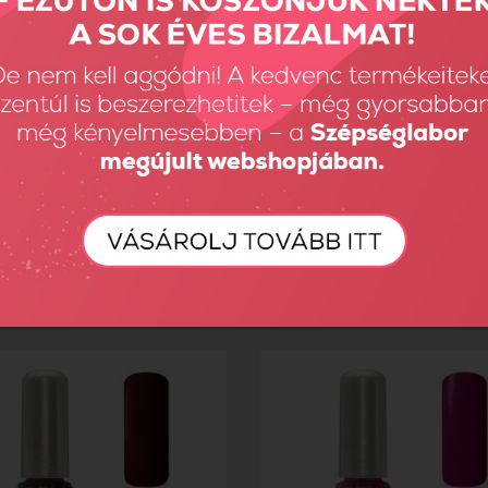
Gel Look körömlakkok...
Moyra Gel Look körömlakkok...
t
690 Ft