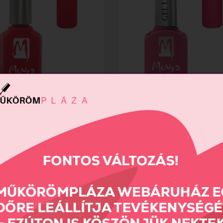
Gel Look körömlakkok...
Moyra Gel Look körömlakkok...
t
690 Ft