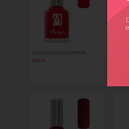
Moyra Gel Look körömlakkok...
Moyra 
690 Ft
690 F