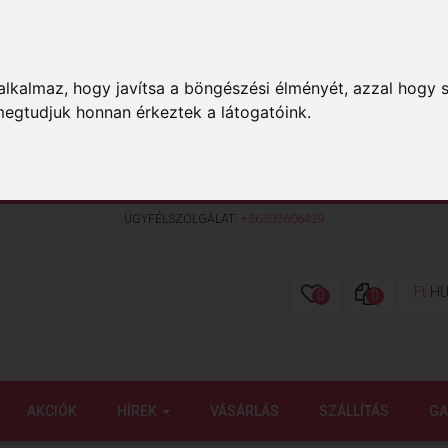
lkalmaz, hogy javítsa a böngészési élményét, azzal hogy s
megtudjuk honnan érkeztek a látogatóink.
ÜGYFÉLSZOLGÁLAT:
+36303606429
Ft
HU
0
0
AKCIÓK
HÍREK
VÁSÁRLÁS
SZÁLLÍTÁS
GA