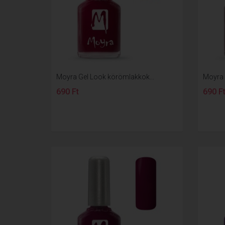
Moyra Gel Look körömlakkok...
Moyra 
690 Ft
690 F