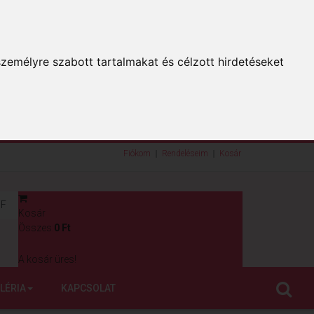
zemélyre szabott tartalmakat és célzott hirdetéseket
Fiókom
Rendeléseim
Kosár
F
Kosár
0
Összes:
0 Ft
A kosár üres!
LÉRIA
KAPCSOLAT