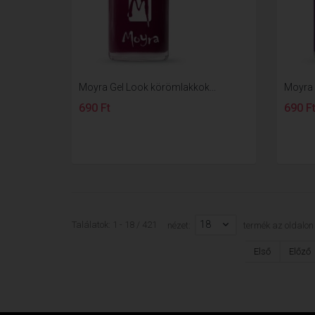
Moyra Gel Look körömlakkok...
Moyra 
690 Ft
690 F
18
Találatok: 1 - 18 / 421
nézet:
termék az oldalon
Első
Előző