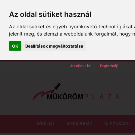
Az oldal sütiket használ
Az oldal sütiket és egyéb nyomkövető technológiákat a
jelenít meg, és elemzi a weboldalunk forgalmát, hogy 
OK
Beállítások megváltoztatása
Köszöntünk oldalunkon!
Jelentkezz be
vagy
Regisztrálj!
FŐOLDAL
WEBÁRUHÁZ
ÚJDONSÁG!