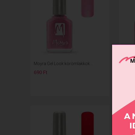
Moyra Gel Look körömlakkok...
Moyra 
690 Ft
690 F