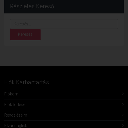
Részletes Kereső
Keresés...
Keresés
Fiók Karbantartás
Fiókom
Fiók törlése
Rendeléseim
Kívánságlista