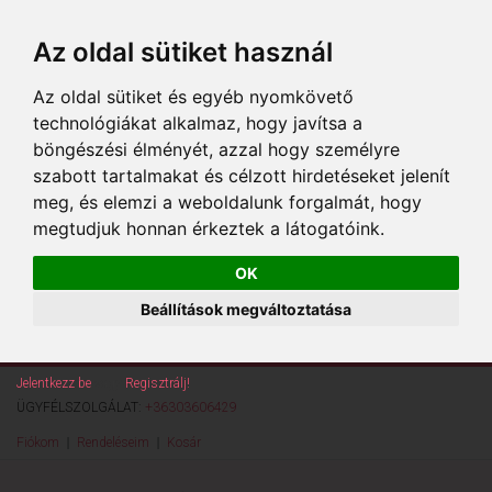
Az oldal sütiket használ
Az oldal sütiket és egyéb nyomkövető
technológiákat alkalmaz, hogy javítsa a
böngészési élményét, azzal hogy személyre
szabott tartalmakat és célzott hirdetéseket jelenít
meg, és elemzi a weboldalunk forgalmát, hogy
megtudjuk honnan érkeztek a látogatóink.
OK
Beállítások megváltoztatása
Jelentkezz be
vagy
Regisztrálj!
ÜGYFÉLSZOLGÁLAT:
+36303606429
Fiókom
Rendeléseim
Kosár