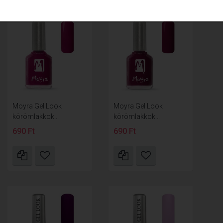
Moyra Gel Look
Moyra Gel Look
körömlakkok...
körömlakkok...
690 Ft
690 Ft