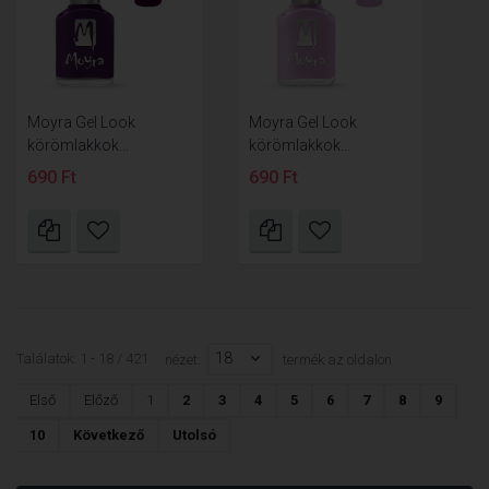
Moyra Gel Look
Moyra Gel Look
körömlakkok...
körömlakkok...
690 Ft
690 Ft
18
Találatok: 1 - 18 / 421
nézet:
termék az oldalon
Első
Előző
1
2
3
4
5
6
7
8
9
10
Következő
Utolsó