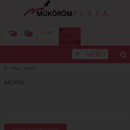
Ft
HUF
0
0
Kosár
0
Összes:
0 Ft
MENÜ
Főlap
Search
MOYRA