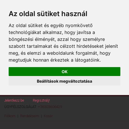
Az oldal sütiket használ
Az oldal sütiket és egyéb nyomkövető
technológiákat alkalmaz, hogy javítsa a
böngészési élményét, azzal hogy személyre
szabott tartalmakat és célzott hirdetéseket jelenít
meg, és elemzi a weboldalunk forgalmát, hogy
megtudjuk honnan érkeztek a látogatóink.
OK
Beállítások megváltoztatása
Jelentkezz be
vagy
Regisztrálj!
ÜGYFÉLSZOLGÁLAT:
+36303606429
Fiókom
Rendeléseim
Kosár