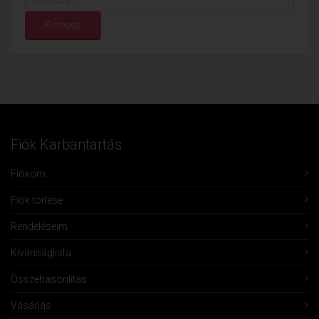
Keresés
Fiók Karbantartás
Fiókom
Fiók törlése
Rendeléseim
Kívánságlista
Összehasonlítás
Vásárlás