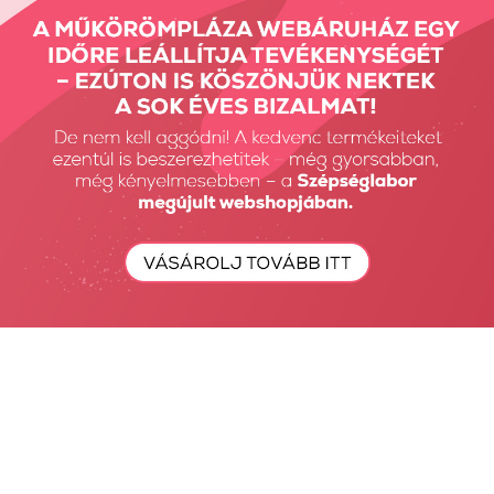
SENS ecset - Synthetic
SENS kötény gold &
Art
black
5790 Ft
7590 Ft