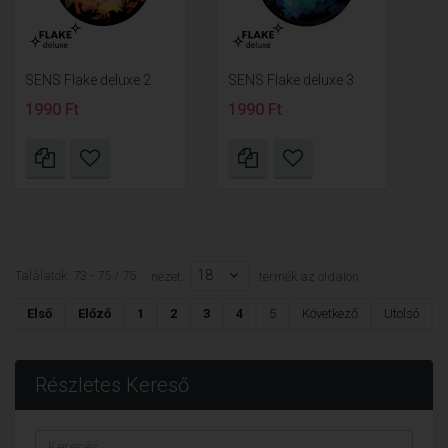
SENS Flake deluxe 2
SENS Flake deluxe 3
1990 Ft
1990 Ft
18
Találatok: 73 - 75 / 75
nézet:
termék az oldalon
Első
Előző
1
2
3
4
5
Következő
Utolsó
Részletes Kereső
Keresés...