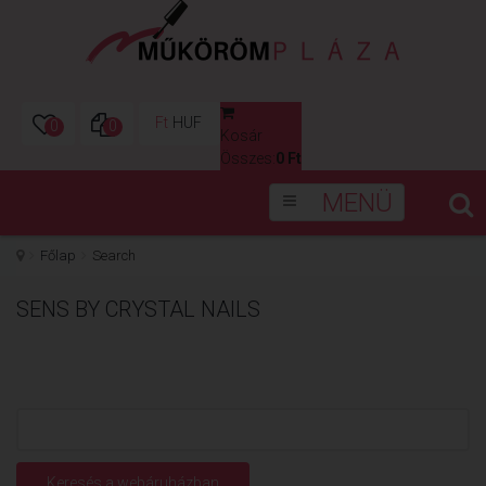
Ft
HUF
0
0
Kosár
0
Összes:
0 Ft
MENÜ
Főlap
Search
SENS BY CRYSTAL NAILS