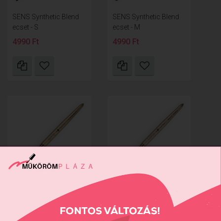
SENS Synthetic Blend
SENS Synthetic Blend
ecset - S
ecset - M
4990 Ft
4990 Ft
SENS Synthetic Blend
SENS ecset - Natural
ecset - L
Shadow
5290 Ft
11990 Ft