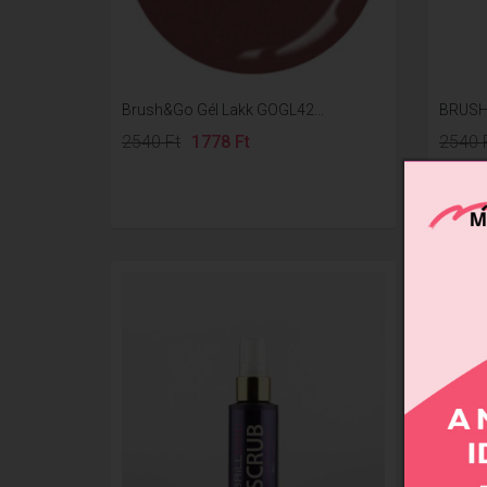
Brush&Go Gél Lakk GOGL42...
BRUSH
2540 Ft
1778 Ft
2540 