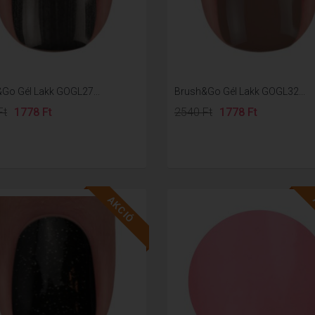
Go Gél Lakk GOGL27...
Brush&Go Gél Lakk GOGL32...
Ft
1778 Ft
2540 Ft
1778 Ft
AKCIÓ