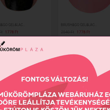
&GO GEL&LAC...
BRUSH&GO GEL&LAC...
Ft
1778 Ft
2540 Ft
1778 Ft