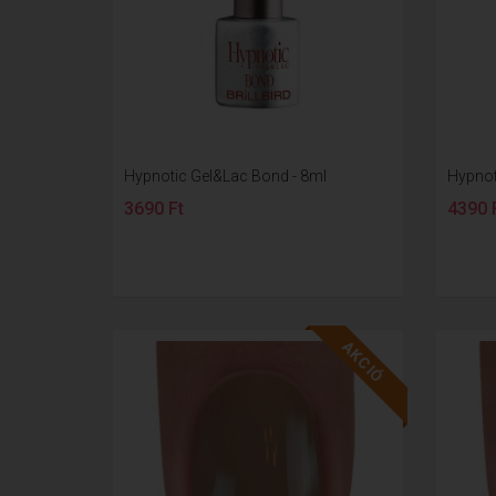
Hypnotic Gel&Lac Bond - 8ml
Hypnot
3690 Ft
4390 
AKCIÓ