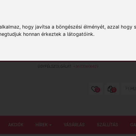
lkalmaz, hogy javítsa a böngészési élményét, azzal hogy s
megtudjuk honnan érkeztek a látogatóink.
ÜGYFÉLSZOLGÁLAT:
+36303606429
Ft
HU
0
0
AKCIÓK
HÍREK
VÁSÁRLÁS
SZÁLLÍTÁS
GA