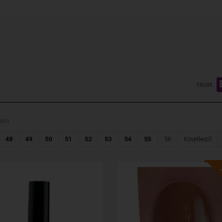
Nézet:
lon
48
49
50
51
52
53
54
55
56
Következő