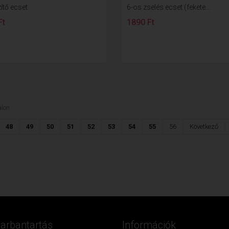
ítő ecset
6-os zselés ecset (fekete...
Ft
1890 Ft
lon
48
49
50
51
52
53
54
55
56
Következő
Karbantartás
Információk