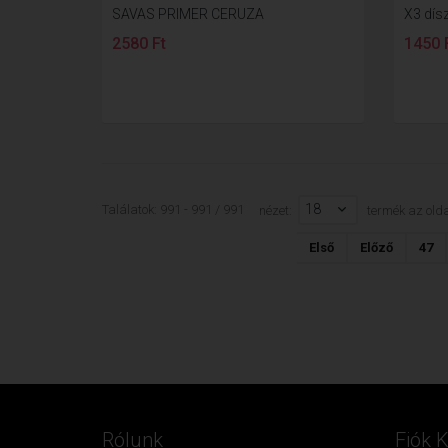
SAVAS PRIMER CERUZA
X3 dísz
2580 Ft
1450 
18
Találatok: 991 - 991 / 991
nézet:
termék az olda
Első
Előző
47
Rólunk
Fiók 