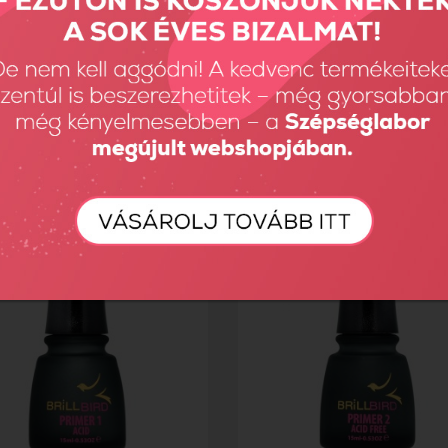
ird SCRUB - 100ml
SPRAY PREP 50ml
Ft
1890 Ft