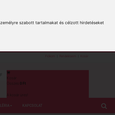
zemélyre szabott tartalmakat és célzott hirdetéseket
Fiókom
Rendeléseim
Kosár
F
Kosár
0
Összes:
0 Ft
A kosár üres!
LÉRIA
KAPCSOLAT