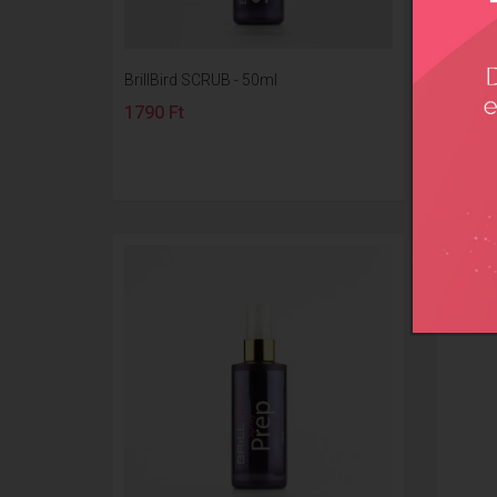
BrillBird SCRUB - 50ml
BrillB
1790 Ft
2190 