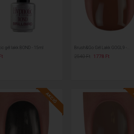
ic gél lakk BOND - 15ml
Brush&Go Gél Lakk GOGL9 -...
Ft
2540 Ft
1778 Ft
AKCIÓ