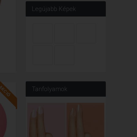
Legújabb Képek
AKCIÓ
Tanfolyamok