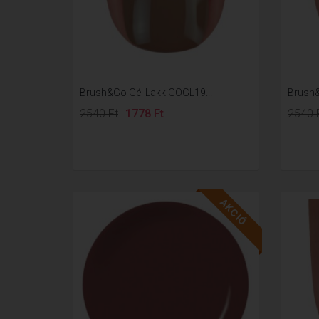
Brush&Go Gél Lakk GOGL19...
Brush&
2540 Ft
1778 Ft
2540 
AKCIÓ