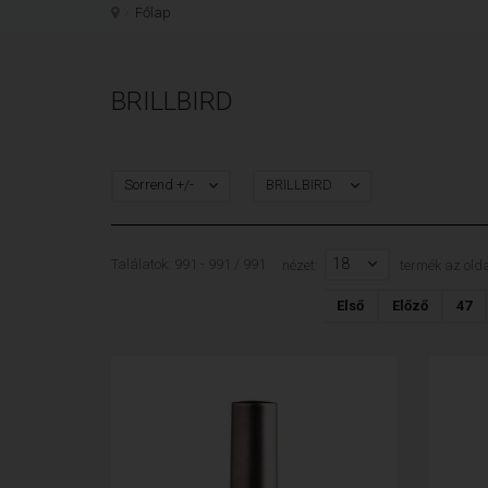
Főlap
BRILLBIRD
Sorrend +/-
BRILLBIRD
18
Találatok: 991 - 991 / 991
nézet:
termék az olda
Első
Előző
47