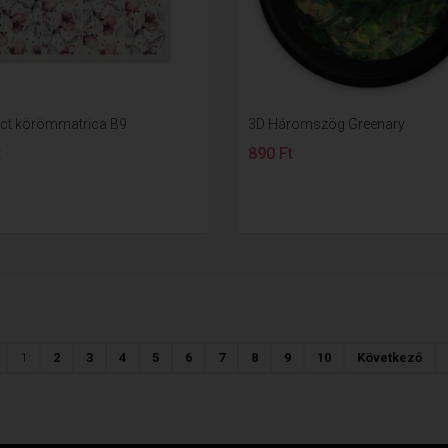
ect körömmatrica B9
3D Háromszög Greenary
t
890 Ft
1
2
3
4
5
6
7
8
9
10
Következő