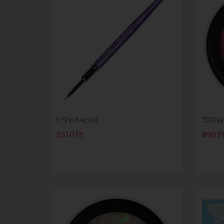
0 Short ecset
3D Dia
2510 Ft
890 F