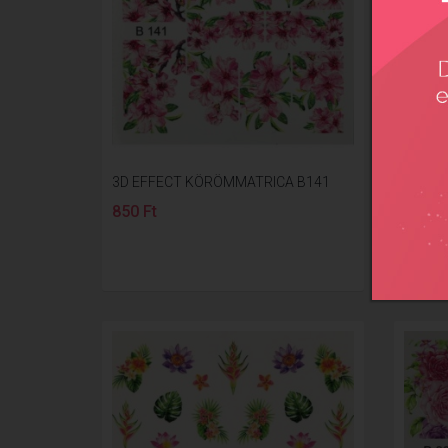
3D EFFECT KÖRÖMMATRICA B141
3D eff
850 Ft
850 F