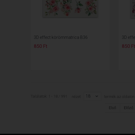
3D effect körömmatrica B36
3D eff
850 Ft
850 F
18
Találatok: 1 - 18 / 991
nézet:
termék az oldalon
Első
Előző