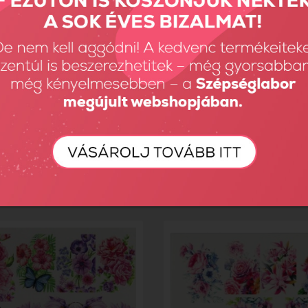
ect körömmatrica B144
3D EFFECT KÖRÖMMATRICA B
t
850 Ft