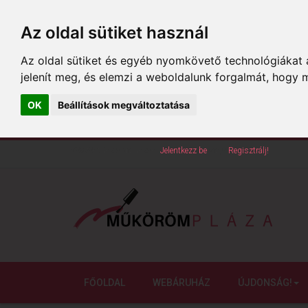
Az oldal sütiket használ
Az oldal sütiket és egyéb nyomkövető technológiákat a
jelenít meg, és elemzi a weboldalunk forgalmát, hogy 
OK
Beállítások megváltoztatása
Köszöntünk oldalunkon!
Jelentkezz be
vagy
Regisztrálj!
FŐOLDAL
WEBÁRUHÁZ
ÚJDONSÁG!