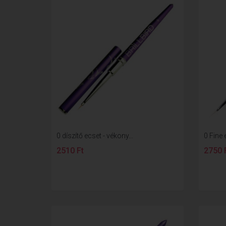
0 díszítő ecset - vékony...
0 Fine 
2510 Ft
2750 