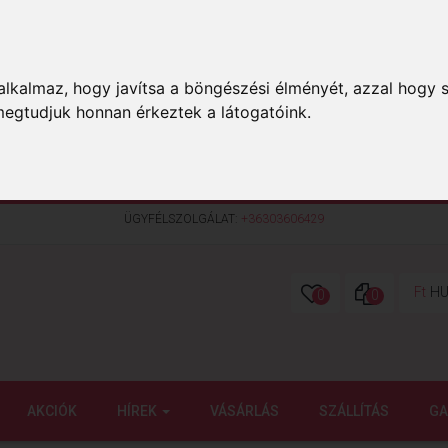
lkalmaz, hogy javítsa a böngészési élményét, azzal hogy s
megtudjuk honnan érkeztek a látogatóink.
ÜGYFÉLSZOLGÁLAT:
+36303606429
Ft
HU
0
0
AKCIÓK
HÍREK
VÁSÁRLÁS
SZÁLLÍTÁS
GA