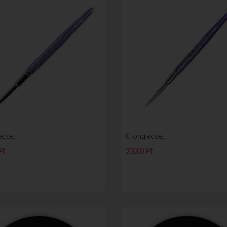
ecset
0 long ecset
Ft
2330 Ft