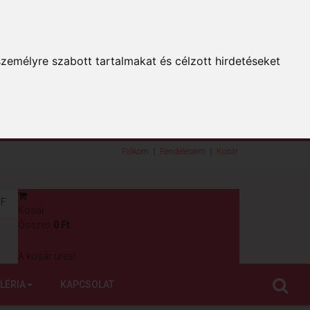
zemélyre szabott tartalmakat és célzott hirdetéseket
Fiókom
Rendeléseim
Kosár
F
Kosár
0
Összes:
0 Ft
A kosár üres!
LÉRIA
KAPCSOLAT