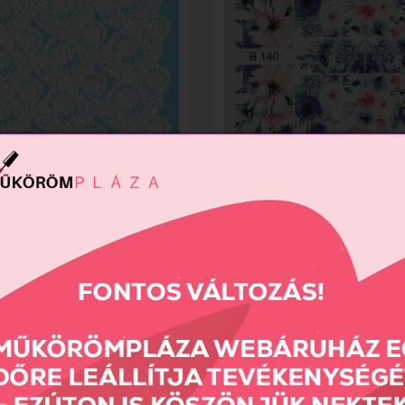
FECT KÖRÖMMATRICA A14
3D EFFECT KÖRÖMMATRICA B
t
850 Ft