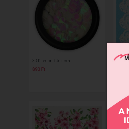
3D Diamond Unicorn
3D EF
890 Ft
850 F