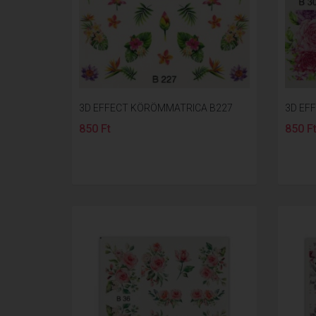
3D EFFECT KÖRÖMMATRICA B227
3D EF
850 Ft
850 F