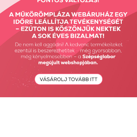
SPA Care+ Tonic for
TPO FREE 3 STEP
feet...
HEMA Free...
2990 Ft
2990 Ft