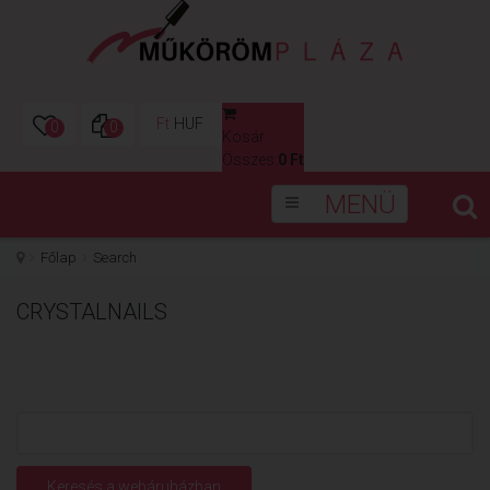
Ft
HUF
0
0
Kosár
0
Összes:
0 Ft
MENÜ
Főlap
Search
CRYSTALNAILS