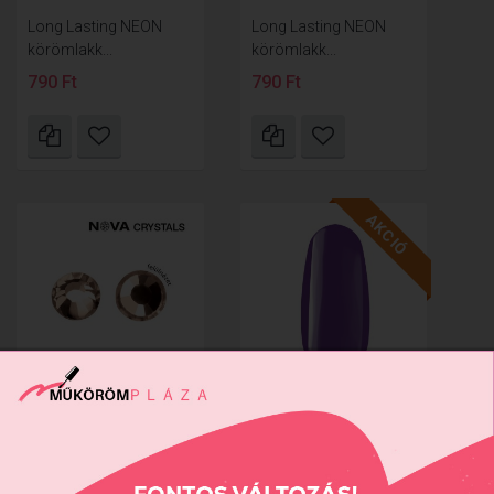
Long Lasting NEON
Long Lasting NEON
körömlakk...
körömlakk...
790 Ft
790 Ft
AKCIÓ
NOVA Crystal
Royal Gel - Az év színe
Strasszkő -...
2022...
1190 Ft
2790 Ft
1395 Ft