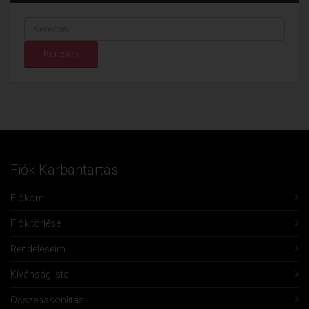
Keresés...
Keresés
Fiók Karbantartás
Fiókom
Fiók törlése
Rendeléseim
Kívánságlista
Összehasonlítás