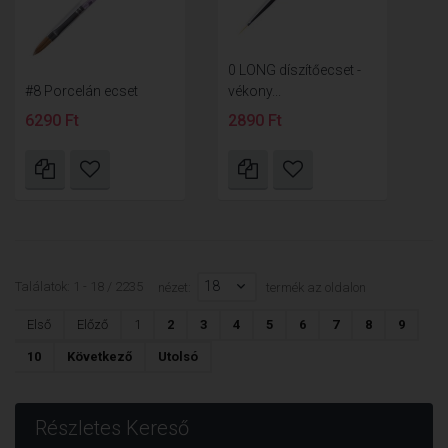
0 LONG díszítőecset -
#8 Porcelán ecset
vékony...
6290 Ft
2890 Ft
18
Találatok: 1 - 18 / 2235
nézet:
termék az oldalon
Első
Előző
1
2
3
4
5
6
7
8
9
10
Következő
Utolsó
Részletes Kereső