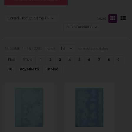
Sorted Product Name +/-
Nézet:
CRYSTALNAILS
18
Találatok: 1 - 18 / 2235
nézet:
termék az oldalon
Első
Előző
1
2
3
4
5
6
7
8
9
10
Következő
Utolsó