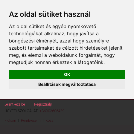
Az oldal sütiket használ
Az oldal sütiket és egyéb nyomkövető
technológiákat alkalmaz, hogy javítsa a
böngészési élményét, azzal hogy személyre
szabott tartalmakat és célzott hirdetéseket jelenít
meg, és elemzi a weboldalunk forgalmát, hogy
megtudjuk honnan érkeztek a látogatóink.
OK
Beállítások megváltoztatása
Jelentkezz be
vagy
Regisztrálj!
ÜGYFÉLSZOLGÁLAT:
+36303606429
Fiókom
Rendeléseim
Kosár