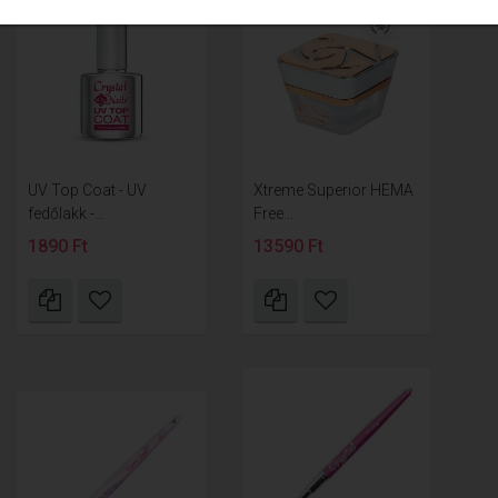
UV Top Coat - UV
Xtreme Superior HEMA
fedőlakk -...
Free...
1890 Ft
13590 Ft