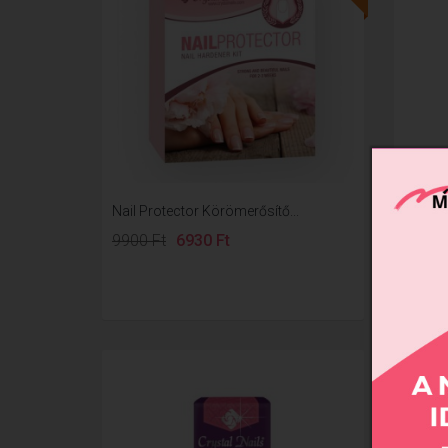
Nail Protector Körömerősítő...
Xtreme
9900 Ft
6930 Ft
1190 