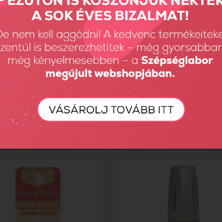
 Oil - Kókusz 8ml
Cuticle Oil - Ananász 8ml
Ft
1190 Ft