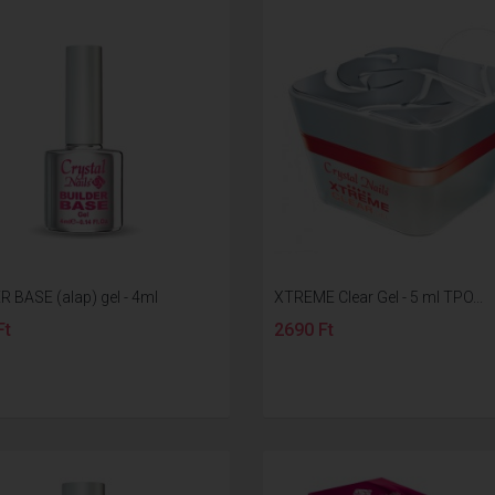
R BASE (alap) gel - 4ml
XTREME Clear Gel - 5 ml TPO...
Ft
2690 Ft