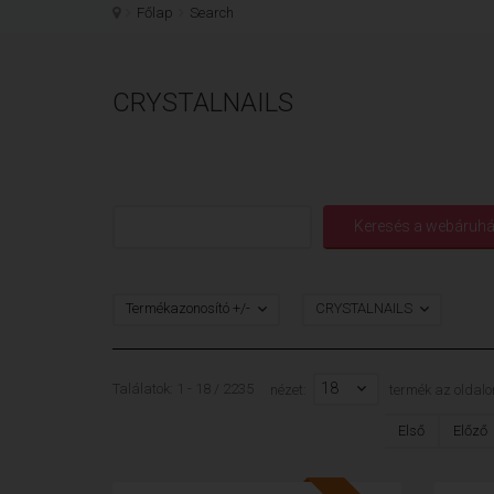
Főlap
Search
CRYSTALNAILS
Termékazonosító +/-
CRYSTALNAILS
18
Találatok: 1 - 18 / 2235
nézet:
termék az oldalo
Első
Előző