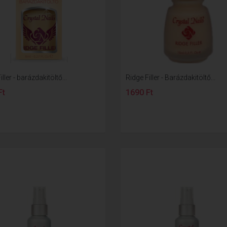
ller - barázdakitöltő...
Ridge Filler - Barázdakitöltő...
Ft
1690 Ft