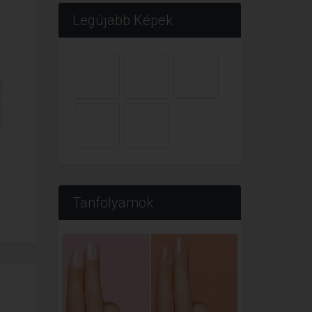
Legújabb Képek
Tanfolyamok