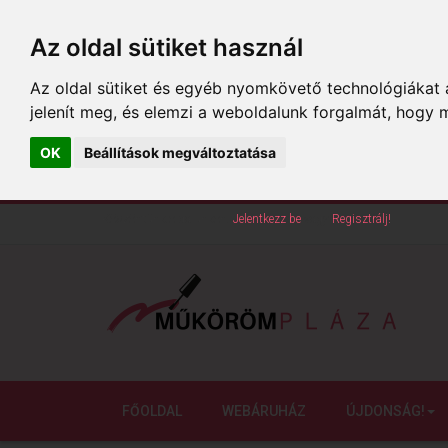
Az oldal sütiket használ
Az oldal sütiket és egyéb nyomkövető technológiákat a
jelenít meg, és elemzi a weboldalunk forgalmát, hogy 
OK
Beállítások megváltoztatása
Köszöntünk oldalunkon!
Jelentkezz be
vagy
Regisztrálj!
FŐOLDAL
WEBÁRUHÁZ
ÚJDONSÁG!