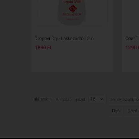
Dropper Dry - Lakkszárító 15ml
Coat T
1890 Ft
1290 
18
Találatok: 1 - 18 / 2235
nézet:
termék az oldalo
Első
Előző