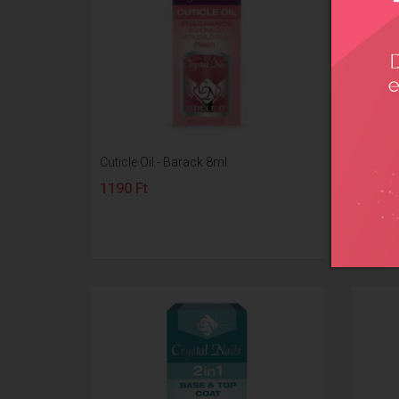
Cuticle Oil - Barack 8ml
Cuticle
1190 Ft
1190 