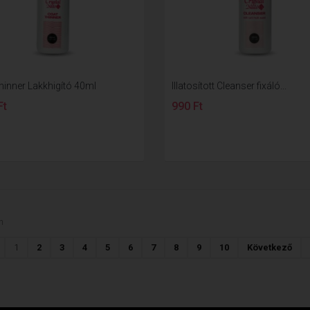
hinner Lakkhigító 40ml
Illatosított Cleanser fixáló...
Ft
990 Ft
n
1
2
3
4
5
6
7
8
9
10
Következő