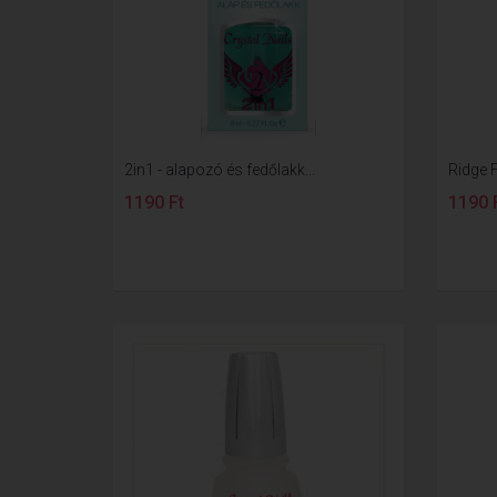
2in1 - alapozó és fedőlakk...
Ridge Fi
1190 Ft
1190 