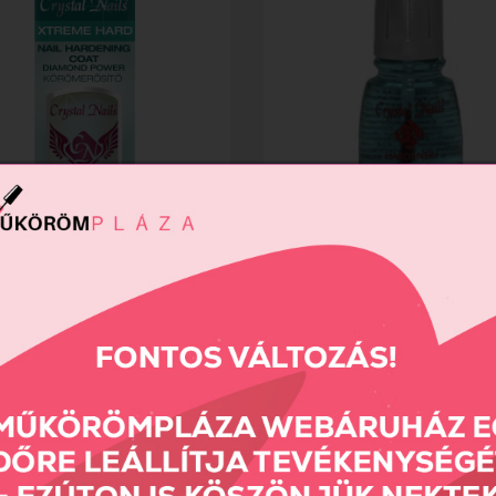
 Hard - körömerősítő...
Hardener - Erősítő alapozó...
Ft
1690 Ft