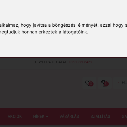
lkalmaz, hogy javítsa a böngészési élményét, azzal hogy s
megtudjuk honnan érkeztek a látogatóink.
ÜGYFÉLSZOLGÁLAT:
+36303606429
Ft
HU
0
0
AKCIÓK
HÍREK
VÁSÁRLÁS
SZÁLLÍTÁS
GA