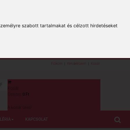
zemélyre szabott tartalmakat és célzott hirdetéseket
Fiókom
Rendeléseim
Kosár
F
Kosár
0
Összes:
0 Ft
A kosár üres!
LÉRIA
KAPCSOLAT